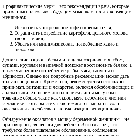
Профилактические меры
– это рекомендации врача, которые
применимы не только к будущим мамочкам, но и к кормящим
женщинам:
Исключить употребление кофе и крепкого чая;
Ограничить потребление картофеля, цельного молока,
творога и яиц;
Убрать или минимизировать потребление какао и
шоколада.
Дополнение рациона белым или цельнозерновым хлебом,
супами, крупами и выпечкой поможет восстановить баланс, а
также умеренное потребление рыбы, мяса, капусты и
абрикосов. Однако все подробные рекомендации может дать
только специалист. Кроме того, рекомендуется осторожно
принимать витамины и лекарства, включая обезболивающие и
анальгетики. Хорошим дополнением диеты могут быть
травяные сборы, такие как укроп, мята перечная и листики
земляники – отвары этих трав помогают выводить соли
оксалатов и способствуют нормализации функции почек.
Обнаружение оксалатов в моче у беременной женщины – не
приговор ни для нее, ни для ребенка. Это означает, что
требуется более тщательное обследование, соблюдение
рекомендаций и подготовка к самому прекрасному дню –