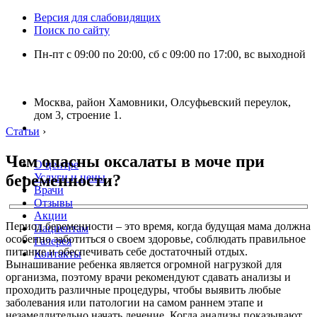
Версия для слабовидящих
Поиск по сайту
Пн-пт с 09:00 по 20:00, сб с 09:00 по 17:00, вс выходной
Москва, район Хамовники, Олсуфьевский переулок,
дом 3, строение 1.
Статьи
›
Чем опасны оксалаты в моче при
О центре
беременности?
Услуги и цены
Врачи
Отзывы
Акции
Период беременности – это время, когда будущая мама должна
Пациентам
особенно заботиться о своем здоровье, соблюдать правильное
Галерея
питание и обеспечивать себе достаточный отдых.
Контакты
Вынашивание ребенка является огромной нагрузкой для
организма, поэтому врачи рекомендуют сдавать анализы и
проходить различные процедуры, чтобы выявить любые
заболевания или патологии на самом раннем этапе и
незамедлительно начать лечение. Когда анализы показывают