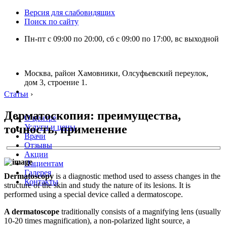
Версия для слабовидящих
Поиск по сайту
Пн-пт с 09:00 по 20:00, сб с 09:00 по 17:00, вс выходной
Москва, район Хамовники, Олсуфьевский переулок,
дом 3, строение 1.
Статьи
›
Дерматоскопия: преимущества,
О центре
точность, применение
Услуги и цены
Врачи
Отзывы
Акции
Пациентам
Галерея
Dermatoscopy
is a diagnostic method used to assess changes in the
Контакты
structure of the skin and study the nature of its lesions. It is
performed using a special device called a dermatoscope.
A dermatoscope
traditionally consists of a magnifying lens (usually
10-20 times magnification), a non-polarized light source, a