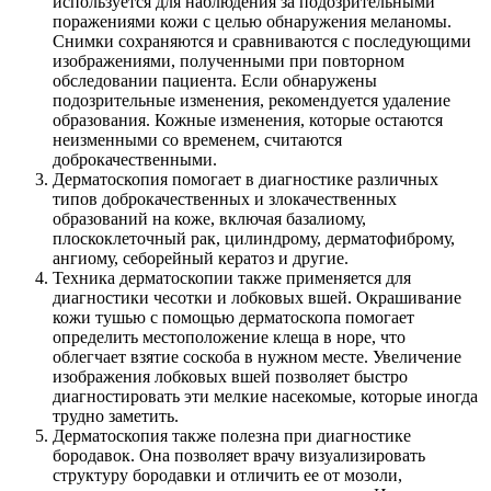
используется для наблюдения за подозрительными
поражениями кожи с целью обнаружения меланомы.
Снимки сохраняются и сравниваются с последующими
изображениями, полученными при повторном
обследовании пациента. Если обнаружены
подозрительные изменения, рекомендуется удаление
образования. Кожные изменения, которые остаются
неизменными со временем, считаются
доброкачественными.
Дерматоскопия помогает в диагностике различных
типов доброкачественных и злокачественных
образований на коже, включая базалиому,
плоскоклеточный рак, цилиндрому, дерматофиброму,
ангиому, себорейный кератоз и другие.
Техника дерматоскопии также применяется для
диагностики чесотки и лобковых вшей. Окрашивание
кожи тушью с помощью дерматоскопа помогает
определить местоположение клеща в норе, что
облегчает взятие соскоба в нужном месте. Увеличение
изображения лобковых вшей позволяет быстро
диагностировать эти мелкие насекомые, которые иногда
трудно заметить.
Дерматоскопия также полезна при диагностике
бородавок. Она позволяет врачу визуализировать
структуру бородавки и отличить ее от мозоли,