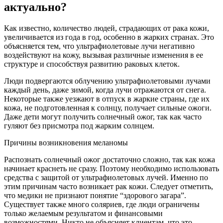
актуально?
Как известно, количество людей, страдающих от рака кожи,
увеличивается из года в год, особенно в жарких странах. Это
объясняется тем, что ультрафиолетовые лучи негативно
воздействуют на кожу, вызывая различные изменения в ее
структуре и способствуя развитию раковых клеток.
Люди подвергаются облучению ультрафиолетовыми лучами
каждый день, даже зимой, когда лучи отражаются от снега.
Некоторые также уезжают в отпуск в жаркие страны, где их
кожа, не подготовленная к солнцу, получает сильные ожоги.
Даже дети могут получить солнечный ожог, так как часто
гуляют без присмотра под жарким солнцем.
Причины возникновения меланомы
Распознать солнечный ожог достаточно сложно, так как кожа
начинает краснеть не сразу. Поэтому необходимо использовать
средства с защитой от ультрафиолетовых лучей. Именно по
этим причинам часто возникает рак кожи. Следует отметить,
что медики не признают понятие “здорового загара”.
Существует также много соляриев, где люди ограничены
только желаемым результатом и финансовыми
возможностями. Никто не объясняет клиентам, что это