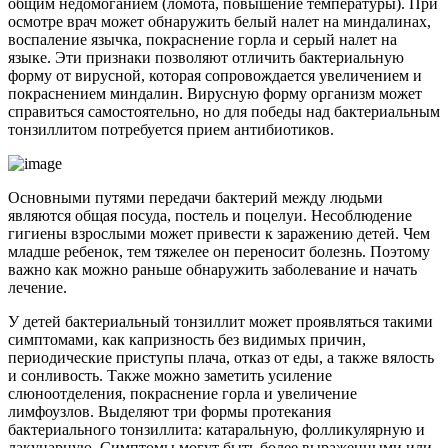
общим недомоганием (ломота, повышение температуры). При
осмотре врач может обнаружить белый налет на миндалинах,
воспаление язычка, покраснение горла и серый налет на
языке. Эти признаки позволяют отличить бактериальную
форму от вирусной, которая сопровождается увеличением и
покраснением миндалин. Вирусную форму организм может
справиться самостоятельно, но для победы над бактериальным
тонзиллитом потребуется прием антибиотиков.
Основными путями передачи бактерий между людьми
являются общая посуда, постель и поцелуи. Несоблюдение
гигиены взрослыми может привести к заражению детей. Чем
младше ребенок, тем тяжелее он переносит болезнь. Поэтому
важно как можно раньше обнаружить заболевание и начать
лечение.
У детей бактериальный тонзиллит может проявляться такими
симптомами, как капризность без видимых причин,
периодические приступы плача, отказ от еды, а также вялость
и сонливость. Также можно заметить усиление
слюноотделения, покраснение горла и увеличение
лимфоузлов. Выделяют три формы протекания
бактериального тонзиллита: катаральную, фолликулярную и
лакунарную. Симптомы могут быть более выраженными или