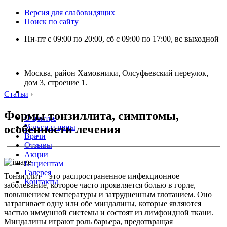
Версия для слабовидящих
Поиск по сайту
Пн-пт с 09:00 по 20:00, сб с 09:00 по 17:00, вс выходной
Москва, район Хамовники, Олсуфьевский переулок,
дом 3, строение 1.
Статьи
›
Формы тонзиллита, симптомы,
О центре
особенности лечения
Услуги и цены
Врачи
Отзывы
Акции
Пациентам
Галерея
Тонзиллит – это распространенное инфекционное
Контакты
заболевание, которое часто проявляется болью в горле,
повышением температуры и затрудненным глотанием. Оно
затрагивает одну или обе миндалины, которые являются
частью иммунной системы и состоят из лимфоидной ткани.
Миндалины играют роль барьера, предотвращая