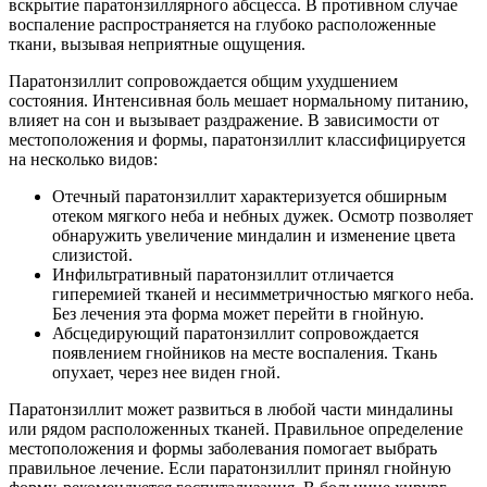
вскрытие паратонзиллярного абсцесса. В противном случае
воспаление распространяется на глубоко расположенные
ткани, вызывая неприятные ощущения.
Паратонзиллит сопровождается общим ухудшением
состояния. Интенсивная боль мешает нормальному питанию,
влияет на сон и вызывает раздражение. В зависимости от
местоположения и формы, паратонзиллит классифицируется
на несколько видов:
Отечный паратонзиллит характеризуется обширным
отеком мягкого неба и небных дужек. Осмотр позволяет
обнаружить увеличение миндалин и изменение цвета
слизистой.
Инфильтративный паратонзиллит отличается
гиперемией тканей и несимметричностью мягкого неба.
Без лечения эта форма может перейти в гнойную.
Абсцедирующий паратонзиллит сопровождается
появлением гнойников на месте воспаления. Ткань
опухает, через нее виден гной.
Паратонзиллит может развиться в любой части миндалины
или рядом расположенных тканей. Правильное определение
местоположения и формы заболевания помогает выбрать
правильное лечение. Если паратонзиллит принял гнойную