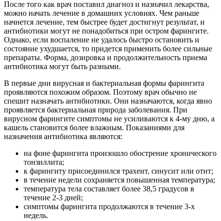
После того как врач поставил диагноз и назначил лекарства,
можно начать лечение в домашних условиях. Чем раньше
начнется лечение, тем быстрее будет достигнут результат, и
антибиотики могут не понадобиться при остром фарингите.
Однако, если воспаление не удалось быстро остановить и
состояние ухудшается, то придется применить более сильные
препараты. Форма, дозировка и продолжительность приема
антибиотика могут быть разными.
В первые дни вирусная и бактериальная формы фарингита
проявляются похожим образом. Поэтому врач обычно не
спешит назначать антибиотики. Они назначаются, когда явно
проявляется бактериальная природа заболевания. При
вирусном фарингите симптомы не усиливаются к 4-му дню, а
кашель становится более влажным. Показаниями для
назначения антибиотика являются:
на фоне фарингита произошло обострение хронического
тонзиллита;
к фарингиту присоединился трахеит, синусит или отит;
в течение недели сохраняется повышенная температура;
температура тела составляет более 38,5 градусов в
течение 2-3 дней;
симптомы фарингита продолжаются в течение 3-х
недель.