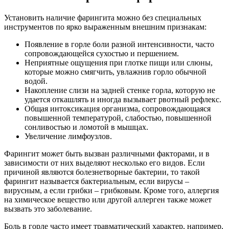
Установить наличие фарингита можно без специальных
инструментов по ярко выраженным внешним признакам:
Появление в горле боли разной интенсивности, часто
сопровождающейся сухостью и першением.
Неприятные ощущения при глотке пищи или слюны,
которые можно смягчить, увлажнив горло обычной
водой.
Накопление слизи на задней стенке горла, которую не
удается откашлять и иногда вызывает рвотный рефлекс.
Общая интоксикация организма, сопровождающаяся
повышенной температурой, слабостью, повышенной
сонливостью и ломотой в мышцах.
Увеличение лимфоузлов.
Фарингит может быть вызван различными факторами, и в
зависимости от них выделяют несколько его видов. Если
причиной являются болезнетворные бактерии, то такой
фарингит называется бактериальным, если вирусы –
вирусным, а если грибки – грибковым. Кроме того, аллергия
на химическое вещество или другой аллерген также может
вызвать это заболевание.
Боль в горле часто имеет травматический характер, например,