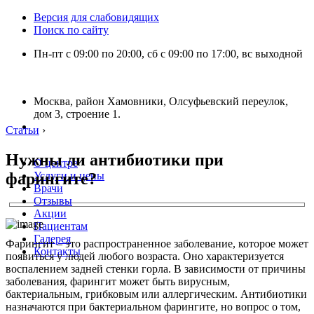
Версия для слабовидящих
Поиск по сайту
Пн-пт с 09:00 по 20:00, сб с 09:00 по 17:00, вс выходной
Москва, район Хамовники, Олсуфьевский переулок,
дом 3, строение 1.
Статьи
›
Нужны ли антибиотики при
О центре
фарингите?
Услуги и цены
Врачи
Отзывы
Акции
Пациентам
Галерея
Фарингит – это распространенное заболевание, которое может
Контакты
появиться у людей любого возраста. Оно характеризуется
воспалением задней стенки горла. В зависимости от причины
заболевания, фарингит может быть вирусным,
бактериальным, грибковым или аллергическим. Антибиотики
назначаются при бактериальном фарингите, но вопрос о том,