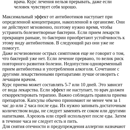
врача. Курс лечения нельзя прерывать, даже если
человек чувствует себя хорошо.
Максимальный эффект от антибиотиков наступает при
определенной концентрации, накопленной в организме. Они
не действуют мгновенно, поэтому нужно время, чтобы
устранить болезнетворные бактерии. Если прием лекарств
прекращен раньше, то бактерии приобретают устойчивость к
этому виду антибиотиков. В следующий раз они уже не
помогут.
Даже исчезновение острых симптомов еще не говорит о том,
что бактерий уже нет. Если лечение прервано, то велик риск
повторного развития болезни. Недопустим одновременный
прием антибиотика и употребления алкоголя. Сочетание с
другими лекарственными препаратами лучше оговорить с
лечащим врачом.
Курс приема может составлять 5-7 или 10 дней. Это зависит
от вида лекарства. Если эффект не наступает, то врач должен
откорректировать терапию. Важно соблюдать правила приема
препаратов. Капсулы обычно принимают не менее чем за 1
час до или 2 часа после еды. Их нужно запивать достаточным
количеством воды, не следует заменять ее соком или другими
напитками. Аэрозоль или спрей используют после еды. Затем
в течение часа не следует есть и пить.
Для снятия отечности и предупреждения аллергии назначают