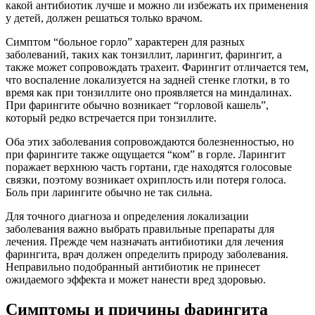
какой антибиотик лучше и можно ли избежать их применения
у детей, должен решаться только врачом.
Симптом “больное горло” характерен для разных
заболеваний, таких как тонзиллит, ларингит, фарингит, а
также может сопровождать трахеит. Фарингит отличается тем,
что воспаление локализуется на задней стенке глотки, в то
время как при тонзиллите оно проявляется на миндалинах.
При фарингите обычно возникает “горловой кашель”,
который редко встречается при тонзиллите.
Оба этих заболевания сопровождаются болезненностью, но
при фарингите также ощущается “ком” в горле. Ларингит
поражает верхнюю часть гортани, где находятся голосовые
связки, поэтому возникает охриплость или потеря голоса.
Боль при ларингите обычно не так сильна.
Для точного диагноза и определения локализации
заболевания важно выбрать правильные препараты для
лечения. Прежде чем назначать антибиотики для лечения
фарингита, врач должен определить природу заболевания.
Неправильно подобранный антибиотик не принесет
ожидаемого эффекта и может нанести вред здоровью.
Симптомы и причины фарингита