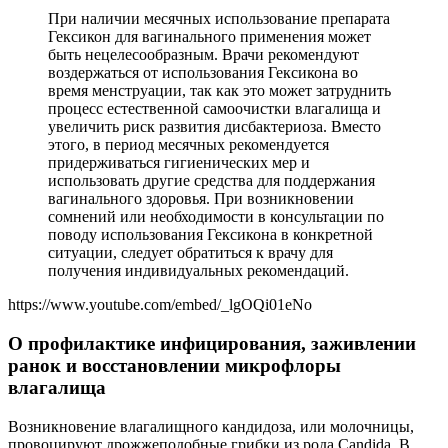
При наличии месячных использование препарата
Гексикон для вагинального применения может
быть нецелесообразным. Врачи рекомендуют
воздержаться от использования Гексикона во
время менструации, так как это может затруднить
процесс естественной самоочистки влагалища и
увеличить риск развития дисбактериоза. Вместо
этого, в период месячных рекомендуется
придерживаться гигиенических мер и
использовать другие средства для поддержания
вагинального здоровья. При возникновении
сомнений или необходимости в консультации по
поводу использования Гексикона в конкретной
ситуации, следует обратиться к врачу для
получения индивидуальных рекомендаций.
https://www.youtube.com/embed/_lgOQi01eNo
О профилактике инфицирования, заживлении
ранок и восстановлении микрофлоры
влагалища
Возникновение влагалищного кандидоза, или молочницы,
провоцируют дрожжеподобные грибки из рода Candida. В