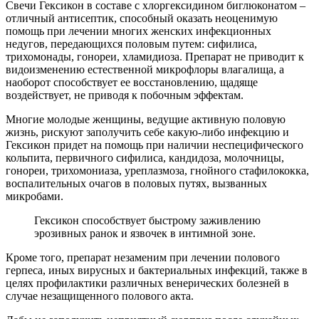
Свечи Гексикон в составе с хлоргексидином биглюконатом –
отличный антисептик, способный оказать неоценимую
помощь при лечении многих женских инфекционных
недугов, передающихся половым путем: сифилиса,
трихомонады, гонореи, хламидиоза. Препарат не приводит к
видоизменению естественной микрофлоры влагалища, а
наоборот способствует ее восстановлению, щадяще
воздействует, не приводя к побочным эффектам.
Многие молодые женщины, ведущие активную половую
жизнь, рискуют заполучить себе какую-либо инфекцию и
Гексикон придет на помощь при наличии неспецифического
кольпита, первичного сифилиса, кандидоза, молочницы,
гонореи, трихомониаза, уреплазмоза, гнойного стафилококка,
воспалительных очагов в половых путях, вызванных
микробами.
Гексикон способствует быстрому заживлению
эрозивных ранок и язвочек в интимной зоне.
Кроме того, препарат незаменим при лечении полового
герпеса, иных вирусных и бактериальных инфекций, также в
целях профилактики различных венерических болезней в
случае незащищенного полового акта.