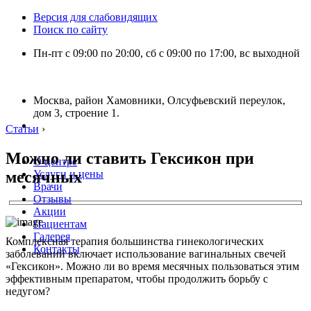
Версия для слабовидящих
Поиск по сайту
Пн-пт с 09:00 по 20:00, сб с 09:00 по 17:00, вс выходной
Москва, район Хамовники, Олсуфьевский переулок,
дом 3, строение 1.
Статьи
›
Можно ли ставить Гексикон при
О центре
месячных
Услуги и цены
Врачи
Отзывы
Акции
Пациентам
Галерея
Комплексная терапия большинства гинекологических
Контакты
заболеваний включает использование вагинальных свечей
«Гексикон». Можно ли во время месячных пользоваться этим
эффективным препаратом, чтобы продолжить борьбу с
недугом?