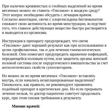
При наличии кровянистых и гнойных выделений во время
месячных можно ли ставить «Гексикон» в жидкую среду?
Этот вопрос необходимо обсудить с лечащим врачом.
Согласно аннотации, свечи с хлоргексидина биглюконатом
снижают свою активность во время менструации, вследствие
того, что главное действующее вещество быстро растворяется
и выводится из организма.
Инструкция к препарату предупреждает, что свечи
«Гексикон» дают хороший результат как при использовании в
целях профилактики, так и для лечения гинекологических
болезней. Они помогают предупредить заражение инфекцией,
передающейся половым путем, или защитить органы женской
половой системы после хирургического вмешательства за счет
антисептических свойств суппозиториев.
Но можно ли во время месячных «Гексикон» вставлять
внутрь, если начались незапланированные выделения?
Гинекологи, как правило, не рекомендуют применять
подобный препарат в критические дни. Но если прерывать
лечение нельзя, то доктор пациентке советует продолжать
курс, при этом снизив требования к результату.
Мнение врачей: