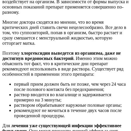
воздействует на организм. В зависимости от формы выпуска и
основных показаний препарат применяется совершенно по-
разному.
Многие доктора сходятся во мнении, что во время
критических дней ставить свечи нецелесообразно. Все дело в
том, что суппозиторий, попав в организм, быстро растает и
сразу смешается с менструальной жидкостью, которую
отторгает матка.
Поэтому
хлоргексидин выведется из организма, даже не
достигнув вредоносных бактерий
. Именно этим можно
объяснить тот факт, что в критические дни препарат
рекомендуют использовать в виде раствора. Существует ряд
особенностей в применении этого препарата:
первый прием должен быть не позже, чем через 24 часа
после полового контакта без предохранения;
раствор вводится во влагалище и задерживается
примерно на 3 минуты;
раствором обрабатывают наружные половые органы;
рекомендуют не мочиться в течение двух часов после
проведенной процедуры.
Для
лечения уже существующей инфекции эффективнее
будут свечи
. Они могут принести лучший эффект за счет