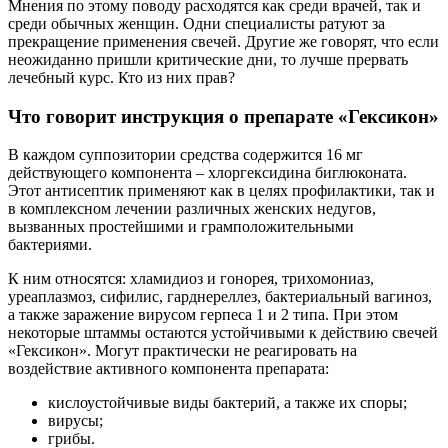
Мнения по этому поводу расходятся как среди врачей, так и
среди обычных женщин. Одни специалисты ратуют за
прекращение применения свечей. Другие же говорят, что если
неожиданно пришли критические дни, то лучше прервать
лечебный курс. Кто из них прав?
Что говорит инструкция о препарате «Гексикон»
В каждом суппозитории средства содержится 16 мг
действующего компонента – хлоргексидина биглюконата.
Этот антисептик применяют как в целях профилактики, так и
в комплексном лечении различных женских недугов,
вызванных простейшими и грамположительными
бактериями.
К ним относятся: хламидиоз и гонорея, трихомониаз,
уреаплазмоз, сифилис, гарднереллез, бактериальный вагиноз,
а также заражение вирусом герпеса 1 и 2 типа. При этом
некоторые штаммы остаются устойчивыми к действию свечей
«Гексикон». Могут практически не реагировать на
воздействие активного компонента препарата:
кислоустойчивые виды бактерий, а также их споры;
вирусы;
грибы.