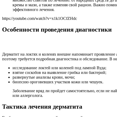
множество советов по лечению: от народных средств до а
кремы и мази, а также изменяя свой рацион. Важно помни
эффективного лечения.
https://youtube.com/watch?v=x1k1OCfZHdc
Особенности проведения диагностики
Дерматит на локтях и коленях внешне напоминает проявление 
поэтому требуется подробная диагностика и обследование. В не
исследование локтей или коленей под лампой Вуда;
взятие соскобов на выявление грибка или бактерий;
развернутые анализы крови, мочи;
биопсию ороговевших участков кожи или чешуек.
Заболевание вряд ли пройдет самостоятельно, если не н
или аллерголога.
Тактика лечения дерматита