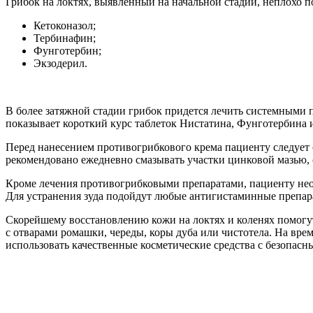
Грибок на локтях, выявленный на начальной стадии, неплохо 
Кетоконазол;
Тербинафин;
Фунготербин;
Экзодерил.
В более затяжной стадии грибок придется лечить системными п
показывает короткий курс таблеток Нистатина, Фунготербина 
Перед нанесением противогрибкового крема пациенту следует 
рекомендовано ежедневно смазывать участки цинковой мазью, 
Кроме лечения противогрибковыми препаратами, пациенту нео
Для устранения зуда подойдут любые антигистаминные препар
Скорейшему восстановлению кожи на локтях и коленях помогут
с отварами ромашки, череды, коры дуба или чистотела. На вр
использовать качественные косметические средства с безопас