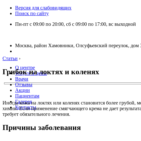
Версия для слабовидящих
Поиск по сайту
Пн-пт с 09:00 по 20:00, сб с 09:00 по 17:00, вс выходной
Москва, район Хамовники, Олсуфьевский переулок, дом 3
Статьи
›
О центре
Грибок на локтях и коленях
Услуги и цены
Врачи
Отзывы
Акции
Пациентам
Галерея
Иногда кожа на локтях или коленях становится более грубой,
Контакты
химии. Если применение смягчающего крема не дает результата,
требует обязательного лечения.
Причины заболевания