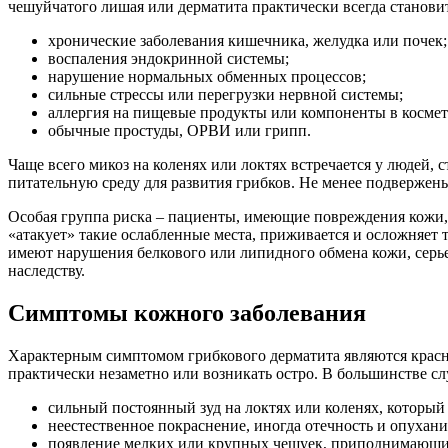
чешуйчатого лишая или дерматита практически всегда станови
хронические заболевания кишечника, желудка или почек;
воспаления эндокринной системы;
нарушение нормальных обменных процессов;
сильные стрессы или перегрузки нервной системы;
аллергия на пищевые продукты или компоненты в космет
обычные простуды, ОРВИ или грипп.
Чаще всего микоз на коленях или локтях встречается у людей,
питательную среду для развития грибков. Не менее подверж
Особая группа риска – пациенты, имеющие повреждения кожи, 
«атакует» такие ослабленные места, приживается и осложняет
имеют нарушения белкового или липидного обмена кожи, серь
наследству.
Симптомы кожного заболевания
Характерным симптомом грибкового дерматита являются красные
практически незаметно или возникать остро. В большинстве сл
сильный постоянный зуд на локтях или коленях, который
неестественное покраснение, иногда отечность и опухани
появление мелких или крупных чешуек, приподнимающи