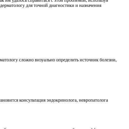
к им удалось справиться с этой проблемой, используя
 дерматологу для точной диагностики и назначения
матологу сложно визуально определить источник болезни,
тановится консультация эндокринолога, невропатолога