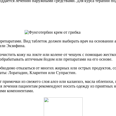
поддается лечению наружными средствами. Для курса терапии п
репаратами. Вид таблеток должен выбирать врач на основании а
или Экзифина.
очистить кожу на локте или колене от чешуек с помощью жестк
обрабатывать аптечным йодом или препаратами на его основе.
бходимо отказаться от многих жирных или острых продуктов, с
аты: Лоратадин, Кларитин или Супрастин.
 примочки из свежего слоя алоэ или каланхоэ, масла облепихи,
емя лечения пациентам рекомендуют носить одежду из приятных 
ными компонентами.