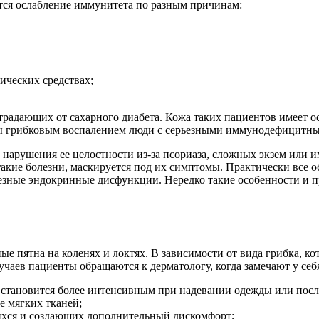
тся ослабление иммунитета по разным причинам:
ических средствах;
 страдающих от сахарного диабета. Кожа таких пациентов имеет 
ены грибковым воспалением люди с серьезными иммунодефицитн
нарушения ее целостности из-за псориаза, сложных экзем или 
 такие болезни, маскируется под их симптомы. Практически вс
езные эндокринные дисфункции. Нередко такие особенности и п
 пятна на коленях и локтях. В зависимости от вида грибка, ко
учаев пациенты обращаются к дерматологу, когда замечают у себ
 становится более интенсивным при надевании одежды или посл
е мягких тканей;
хся и создающих дополнительный дискомфорт;