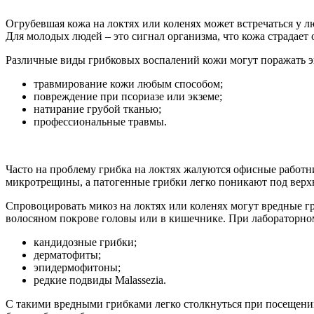
Огрубевшая кожа на локтях или коленях может встречаться у л
Для молодых людей – это сигнал организма, что кожа страдает
Различные виды грибковых воспалений кожи могут поражать эп
травмирование кожи любым способом;
повреждение при псориазе или экземе;
натирание грубой тканью;
профессиональные травмы.
Часто на проблему грибка на локтях жалуются офисные работни
микротрещины, а патогенные грибки легко поникают под верх
Спровоцировать микоз на локтях или коленях могут вредные г
волосяном покрове головы или в кишечнике. При лабораторном
кандидозные грибки;
дерматофиты;
эпидермофитоны;
редкие подвиды Malassezia.
С такими вредными грибками легко столкнуться при посещении