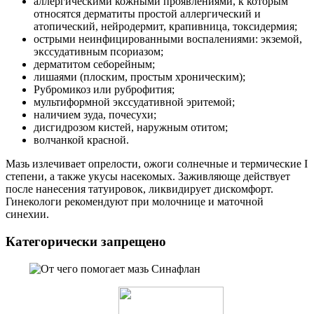
аллергическими кожными проявлениями, к которым
относятся дерматиты простой аллергический и
атопический, нейродермит, крапивница, токсидермия;
острыми неинфицированными воспалениями: экземой,
экссудативным псориазом;
дерматитом себорейным;
лишаями (плоским, простым хроническим);
Рубромикоз или руброфития;
мультиформной экссудативной эритемой;
наличием зуда, почесухи;
дисгидрозом кистей, наружным отитом;
волчанкой красной.
Мазь излечивает опрелости, ожоги солнечные и термические I
степени, а также укусы насекомых. Заживляюще действует
после нанесения татуировок, ликвидирует дискомфорт.
Гинекологи рекомендуют при молочнице и маточной
синехии.
Категорически запрещено