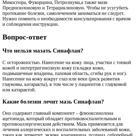
Микоспора, Фукорцина, Петролиума,а также мази
Преднизолоновую и Тетрациклиновую. Чтобы не усугубить
протекание болезни, самолечением заниматься не следует.
Нужно помнить о необходимости консультирования с врачом
и соблюдения инструкции.
Вопрос-ответ
Что нельзя мазать Синафлан?
С осторожностью. Нанесение на кожу лица, участки с тонкой
кожей и интертригинозную кожу (складки кожи,
подмышечные впадины, паховая область, сгибы рук и ног).
Нанесение на кожу вокруг глаз или веки (риск развития
глаукомы, катаракты), в том числе у пациентов с глаукомой
или катарактой.
Какие болезни лечит мазь Синафлан?
Оно содержит главный компонент – флюоксинолона
ацетонида, который обладает противовоспалительным и
противоаллергическим действием. Мазь применяется для
лечения аллергических и воспалительных заболеваний кожи,
таких как дерматит, экзема, крапивница, псориаз, себорейный