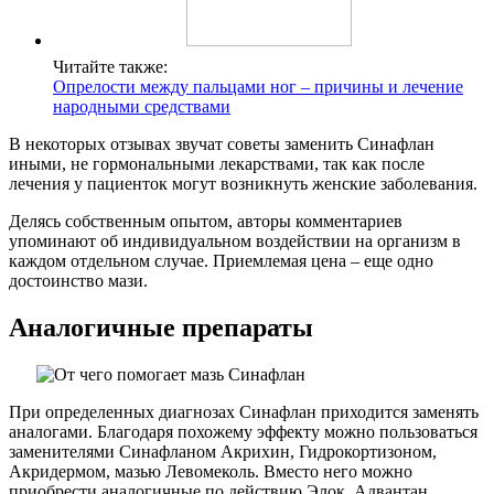
Читайте также:
Опрелости между пальцами ног – причины и лечение
народными средствами
В некоторых отзывах звучат советы заменить Синафлан
иными, не гормональными лекарствами, так как после
лечения у пациенток могут возникнуть женские заболевания.
Делясь собственным опытом, авторы комментариев
упоминают об индивидуальном воздействии на организм в
каждом отдельном случае. Приемлемая цена – еще одно
достоинство мази.
Аналогичные препараты
При определенных диагнозах Синафлан приходится заменять
аналогами. Благодаря похожему эффекту можно пользоваться
заменителями Синафланом Акрихин, Гидрокортизоном,
Акридермом, мазью Левомеколь. Вместо него можно
приобрести аналогичные по действию Элок, Адвантан,