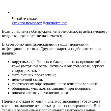
Читайте также:
От чего помогает Декспантенол
Если у пациента обнаружена непереносимость действующего
вещества, препарат не назначается.
В категорию противопоказаний входят поражения
инфекционного типа. Другие лекарства подбираются при
наличии:
вирусных, грибковых и бактериальных проявлений на
коже (ветряной оспы, актино- и бластомикоза, герпеса,
споротрихоза);
сифилисных проявлений;
пеленочной сыпи;
трофических образований на голени при варикозе;
обширных участков высыпаний при псориазе;
онкологических патологиях кожи.
Причины отказа от мази – диагностирование туберкулеза
кожи, язв, наличие открытых раневых поверхностей. Для
терапии беременным прописываются негормональные