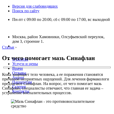
Версия для слабовидящих
Поиск по сайту
Пн-пт с 09:00 по 20:00, сб с 09:00 по 17:00, вс выходной
Москва, район Хамовники, Олсуфьевский переулок,
дом 3, строение 1.
Статьи
›
От чего помогает мазь Синафлан
О центре
Услуги и цены
Врачи
Отзывы
Кожа защищает тело человека, а ее поражения становятся
Акции
причиной неприятных ощущений. Для лечения фармакологи
Пациентам
предлагают Синафлан. На вопрос, от чего помогает мазь
Галерея
Синафлан, специалисты отвечают, что главная ее задача –
Контакты
устранение воспалительных процессов.