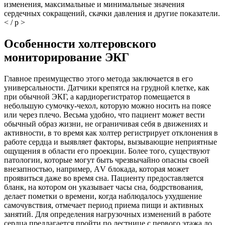
изменения, максимальные и минимальные значения
сердечных сокращений, скачки давления и другие показатели.
< / p >
Особенности холтеровского
мониторирование ЭКГ
Главное преимущество этого метода заключается в его
универсальности. Датчики крепятся на грудной клетке, как
при обычной ЭКГ, а кардиорегистратор помещается в
небольшую сумочку-чехол, которую можно носить на поясе
или через плечо. Весьма удобно, что пациент может вести
обычный образ жизни, не ограничивая себя в движениях и
активности, в то время как холтер регистрирует отклонения в
работе сердца и выявляет факторы, вызывающие неприятные
ощущения в области его проекции. Более того, существуют
патологии, которые могут быть чрезвычайно опасны своей
внезапностью, например, АV блокада, которая может
проявиться даже во время сна. Пациенту предоставляется
бланк, на котором он указывает часы сна, бодрствования,
делает пометки о времени, когда наблюдалось ухудшение
самочувствия, отмечает период приема пищи и активных
занятий. Для определения нагрузочных изменений в работе
сердца предлагается пройти по лестнице с первого этажа до