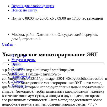
Версия для слабовидящих
Поиск по сайту
Пн-пт с 09:00 по 20:00, сб с 09:00 по 17:00, вс выходной
Москва, район Хамовники, Олсуфьевский переулок,
дом 3, строение 1.
Статьи
›
Холтеровское мониторирование ЭКГ
О центре
Услуги и цены
Врачи
Отзывы
< p >< span >< img alt=”image” src=”https://xn
Акции
—-7sbb1cdhrdj1gxb.xn--p1ai/info/wp-
Пациентам
content/uploads/2022/11/pp_image_2304_46x0yddcbtholterovskoe_m
Галерея
/>< strong >Холтеровское мониторирование ЭКГ – это метод
Контакты
диагностики, который использует специальный портативный
аппарат (рекордер), чтобы записывать кардиограмму человека
в течение минимум суток, а иногда и двух недель, во время
его различных активностей. Этот метод предоставляет более
подробные результаты, чем обычная кардиограмма. < / p >