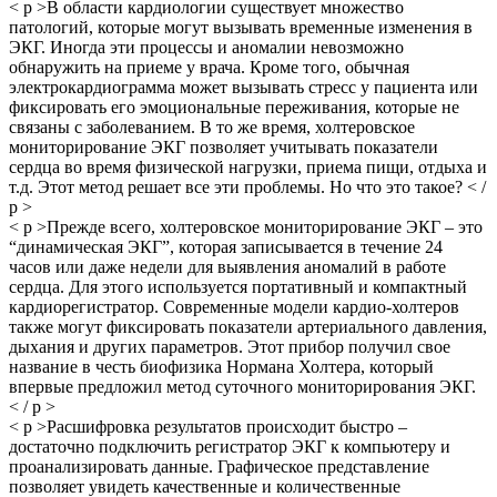
< p >В области кардиологии существует множество
патологий, которые могут вызывать временные изменения в
ЭКГ. Иногда эти процессы и аномалии невозможно
обнаружить на приеме у врача. Кроме того, обычная
электрокардиограмма может вызывать стресс у пациента или
фиксировать его эмоциональные переживания, которые не
связаны с заболеванием. В то же время, холтеровское
мониторирование ЭКГ позволяет учитывать показатели
сердца во время физической нагрузки, приема пищи, отдыха и
т.д. Этот метод решает все эти проблемы. Но что это такое? < /
p >
< p >Прежде всего, холтеровское мониторирование ЭКГ – это
“динамическая ЭКГ”, которая записывается в течение 24
часов или даже недели для выявления аномалий в работе
сердца. Для этого используется портативный и компактный
кардиорегистратор. Современные модели кардио-холтеров
также могут фиксировать показатели артериального давления,
дыхания и других параметров. Этот прибор получил свое
название в честь биофизика Нормана Холтера, который
впервые предложил метод суточного мониторирования ЭКГ.
< / p >
< p >Расшифровка результатов происходит быстро –
достаточно подключить регистратор ЭКГ к компьютеру и
проанализировать данные. Графическое представление
позволяет увидеть качественные и количественные