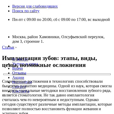
Версия для слабовидящих
Поиск по сайту
Пн-пт с 09:00 по 20:00, сб с 09:00 по 17:00, вс выходной
Москва, район Хамовники, Олсуфьевский переулок,
дом 3, строение 1.
Статьи
›
Имплантация зубов: этапы, виды,
О центре
цены, возможные осложнения
Услуги и цены
Врачи
Отзывы
Акции
Современные достижения в технологиях способствовали
Пациентам
быстрому развитию медицины. Одной из наук, которая смогла
Галерея
внедрить уникальные методики восстановления зубного ряда,
Контакты
является стоматология. Не так давно имплантология
считалась чем-то невероятным и недоступным. Однако
сегодня существуют различные методы имплантации, которые
позволяют полностью восстановить функции жевания и
эстетики зубов.