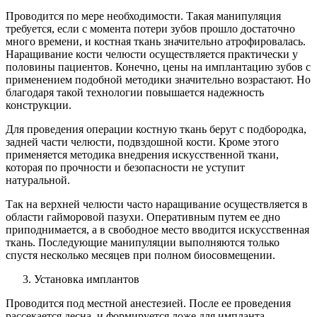
Проводится по мере необходимости. Такая манипуляция
требуется, если с момента потери зубов прошло достаточно
много времени, и костная ткань значительно атрофировалась.
Наращивание кости челюсти осуществляется практически у
половины пациентов. Конечно, цены на имплантацию зубов с
применением подобной методики значительно возрастают. Но
благодаря такой технологии повышается надежность
конструкции.
Для проведения операции костную ткань берут с подбородка,
задней части челюсти, подвздошной кости. Кроме этого
применяется методика внедрения искусственной ткани,
которая по прочности и безопасности не уступит
натуральной.
Так на верхней челюсти часто наращивание осуществляется в
области гайморовой пазухи. Оперативным путем ее дно
приподнимается, а в свободное место вводится искусственная
ткань. Последующие манипуляции выполняются только
спустя несколько месяцев при полном биосовмещении.
Установка имплантов
Проводится под местной анестезией. После ее проведения
рассекается десна, и формируется ложе для импланта.