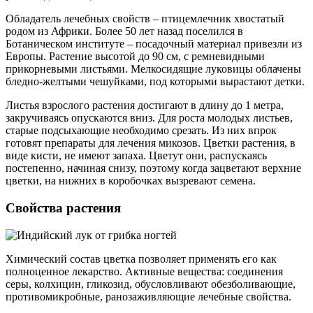
Обладатель лечебных свойств – птицемлечник хвостатый
родом из Африки. Более 50 лет назад поселился в
Ботаническом институте – посадочный материал привезли из
Европы. Растение высотой до 90 см, с ремневидными
прикорневыми листьями. Мелкосидящие луковицы облачены
бледно-желтыми чешуйками, под которыми вырастают детки.
Листья взрослого растения достигают в длину до 1 метра,
закручиваясь опускаются вниз. Для роста молодых листьев,
старые подсыхающие необходимо срезать. Из них впрок
готовят препараты для лечения микозов. Цветки растения, в
виде кисти, не имеют запаха. Цветут они, распускаясь
постепенно, начиная снизу, поэтому когда зацветают верхние
цветки, на нижних в коробочках вызревают семена.
Свойства растения
Химический состав цветка позволяет применять его как
полноценное лекарство. Активные вещества: соединения
серы, колхицин, гликозид, обусловливают обезболивающие,
противомикробные, ранозаживляющие лечебные свойства.