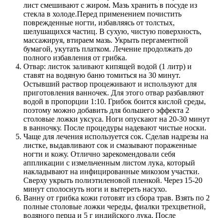
лист смешивают с жиром. Мазь хранить в посуде из
стекла в холоде.Перед применением почистить
поврежденные ногти, избавляясь от толстых,
шелушащихся частиц. В сухую, чистую поверхность,
массажируя, втираем мазь. Укрыть пергаментной
бумагой, укутать платком. Лечение продолжать до
полного избавления от грибка.
Отвар: листок заливают кипящей водой (1 литр) и
ставят на водяную баню томиться на 30 минут.
Остывший раствор процеживают и используют для
приготовления ванночек. Для этого отвар разбавляют
водой в пропорции 1:10. Грибок боится кислой среды,
поэтому можно добавить для большего эффекта 2
столовые ложки уксуса. Ноги опускают на 20-30 минут
в ванночку. После процедуры надевают чистые носки.
Чаще для лечения используется сок. Сделав надрезы на
листке, выдавливают сок и смазывают пораженные
ногти и кожу. Отлично зарекомендовали себя
аппликации с измельченным листом лука, который
накладывают на инфицированные микозом участки.
Сверху укрыть полиэтиленовой пленкой. Через 15-20
минут сполоснуть ноги и вытереть насухо.
Ванну от грибка кожи готовят из сбора трав. Взять по 2
полные столовые ложки череды, фиалки трехцветной,
водяного перца и 5 г индийского лука. После