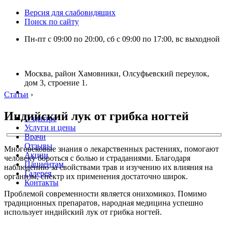
Версия для слабовидящих
Поиск по сайту
Пн-пт с 09:00 по 20:00, сб с 09:00 по 17:00, вс выходной
Москва, район Хамовники, Олсуфьевский переулок,
дом 3, строение 1.
Статьи
›
Индийский лук от грибка ногтей
О центре
Услуги и цены
Врачи
Отзывы
Многовековые знания о лекарственных растениях, помогают
Акции
человеку бороться с болью и страданиями. Благодаря
Пациентам
наблюдению за свойствами трав и изучению их влияния на
Галерея
организм, спектр их применения достаточно широк.
Контакты
Проблемой современности является онихомикоз. Помимо
традиционных препаратов, народная медицина успешно
использует индийский лук от грибка ногтей.