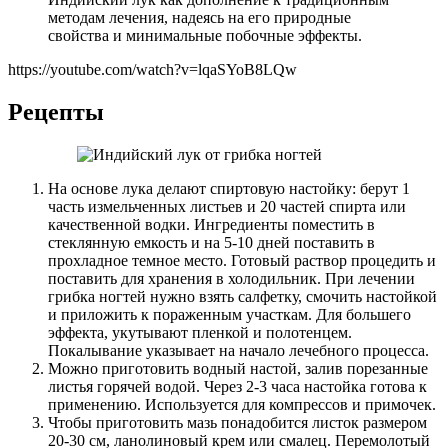
методам лечения, надеясь на его природные
свойства и минимальные побочные эффекты.
https://youtube.com/watch?v=lqaSYoB8LQw
Рецепты
На основе лука делают спиртовую настойку: берут 1
часть измельченных листьев и 20 частей спирта или
качественной водки. Ингредиенты поместить в
стеклянную емкость и на 5-10 дней поставить в
прохладное темное место. Готовый раствор процедить и
поставить для хранения в холодильник. При лечении
грибка ногтей нужно взять салфетку, смочить настойкой
и приложить к пораженным участкам. Для большего
эффекта, укутывают пленкой и полотенцем.
Покалывание указывает на начало лечебного процесса.
Можно приготовить водный настой, залив порезанные
листья горячей водой. Через 2-3 часа настойка готова к
применению. Используется для компрессов и примочек.
Чтобы приготовить мазь понадобится листок размером
20-30 см, ланолиновый крем или смалец. Перемолотый