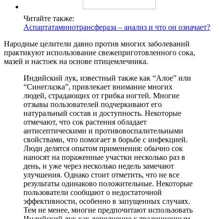
Читайте также:
Аспартатаминотрансфераза – анализ и что он означает?
Народные целители давно против многих заболеваний
практикуют использование свежеприготовленного сока,
мазей и настоек на основе птицемлечника.
Индийский лук, известный также как “Алое” или
“Синеглазка”, привлекает внимание многих
людей, страдающих от грибка ногтей. Многие
отзывы пользователей подчеркивают его
натуральный состав и доступность. Некоторые
отмечают, что сок растения обладает
антисептическими и противовоспалительными
свойствами, что помогает в борьбе с инфекцией.
Люди делятся опытом применения: обычно сок
наносят на пораженные участки несколько раз в
день, и уже через несколько недель замечают
улучшения. Однако стоит отметить, что не все
результаты одинаково положительные. Некоторые
пользователи сообщают о недостаточной
эффективности, особенно в запущенных случаях.
Тем не менее, многие предпочитают использовать
Индийский лук как дополнение к традиционным