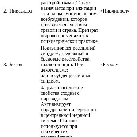
расстройствами. Также
назначается при ажитации
2.
Пиразидол
«Пирлиндол»
– сильном эмоциональном
возбуждении, которое
проявляется чувством
тревоги и страха. Препарат
широко применяется в
психиатрической практике.
Показания: депрессивный
синдром, тревожные и
бредовые расстройства,
3.
Бефол
галлюцинации. При
«Бефол»
алкоголизме:
астеносубдепрессивный
синдром.
Фармакологические
свойства сходны с
пиразидолом.
Активизирует
норадреналин и серотонин
в центральной нервной
системе. Широко
используется при
психических