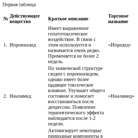
Первая таблица
Действующее
Торговое
№
Краткое описание
вещество
название
Имеет выраженное
гепатотоксическое
воздействие. В связи с
1.
Ипрониазид
этим используется и
«Ипразид»
назначается очень редко.
Применяется не более 2
недель.
По химической структуре
сходен с ипрониазидом,
однако имеет более
щадящее токсическое
влияние. Улучшает общего
2.
Ниаламид
состояние и помогает
«Ниаламид»
восстановиться после
депрессии. Появление
терапевтического эффекта
наблюдается после 1-2
недели.
Активизирует некоторые
природные компоненты в