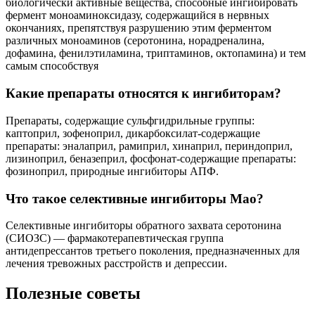
биологически активные вещества, способные ингибировать
фермент моноаминоксидазу, содержащийся в нервных
окончаниях, препятствуя разрушению этим ферментом
различных моноаминов (серотонина, норадреналина,
дофамина, фенилэтиламина, триптаминов, октопамина) и тем
самым способствуя
Какие препараты относятся к ингибиторам?
Препараты, содержащие сульфгидрильные группы:
каптоприл, зофеноприл, дикарбоксилат-содержащие
препараты: эналаприл, рамиприл, хинаприл, периндоприл,
лизиноприл, беназеприл, фосфонат-содержащие препараты:
фозиноприл, природные ингибиторы АПФ.
Что такое селективные ингибиторы Мао?
Селективные ингибиторы обратного захвата серотонина
(СИОЗС) — фармакотерапевтическая группа
антидепрессантов третьего поколения, предназначенных для
лечения тревожных расстройств и депрессии.
Полезные советы