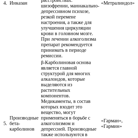
расстройствах:
4.
Инказан
«Метралиндол»
шизофрении, маниакально-
депрессивном психозе,
резкой перемене
настроения, а также для
улучшения циркуляции
крови в головном мозге.
При лечении алкоголизма
препарат рекомендуется
принимать в периоде
ремиссии.
β-Карболиновая основа
является главной
структурой для многих
алкалоидов, которые
выделяются из
растительных
компонентов.
Медикаменты, в состав
которых входит это
вещество, могут
Производные
применяться в борьбе с
«Гарман»,
5.
бета-
алкоголизмом и
«Гармин»
карболинов
депрессией. Производные
также используются в