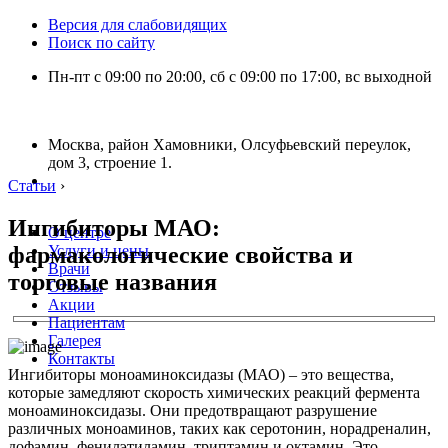
Версия для слабовидящих
Поиск по сайту
Пн-пт с 09:00 по 20:00, сб с 09:00 по 17:00, вс выходной
Москва, район Хамовники, Олсуфьевский переулок,
дом 3, строение 1.
Статьи
›
Ингибиторы МАО:
О центре
фармакологические свойства и
Услуги и цены
Врачи
торговые названия
Отзывы
Акции
Пациентам
Галерея
Контакты
Ингибиторы моноаминоксидазы (МАО) – это вещества,
которые замедляют скорость химических реакций фермента
моноаминоксидазы. Они предотвращают разрушение
различных моноаминов, таких как серотонин, норадреналин,
дофамин, фенилэтиламин, триптамин и октамин. Это