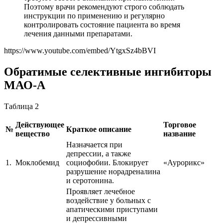
Поэтому врачи рекомендуют строго соблюдать
инструкции по применению и регулярно
контролировать состояние пациента во время
лечения данными препаратами.
https://www.youtube.com/embed/YtgxSz4bBVI
Обратимые селективные ингибиторы
МАО-А
Таблица 2
Действующее
Торговое
№
Краткое описание
вещество
название
Назначается при
депрессии, а также
1.
Моклобемид
социофобии. Блокирует
«Аурорикс»
разрушение норадреналина
и серотонина.
Проявляет лечебное
воздействие у больных с
апатическими приступами
и депрессивными