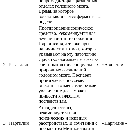
нейромедиатора в различных
отделах головного мозга.
Время, за которое
восстанавливается фермент – 2
недели.
Противопаркинсоническое
средство. Рекомендуется для
лечения истинной болезни
Паркинсона, а также при
наличии симптомов, которые
указывают на эту патологию.
Средство оказывает эффект за
2.
Разагилин
счет накопления специальных
«Азилект»
природных соединений в
головном мозге. Препарат
принимается по схеме;
внезапная отмена или резкое
увеличение дозы может
привести к тяжелым
последствиям.
Антидепрессант,
рекомендуется при
психических и нервных
3.
Паргилин
расстройствах. В сочетании с
«Паргилин»
препаратом Метиклотиазид