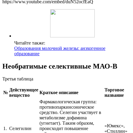
https://www.youtube.com/embed/duN52ocfEaQ
Читайте также:
Образования молочной железы: анэхогенное
образование
Необратимые селективные МАО-В
Третья таблица
Действующее
Торговое
№
Краткое описание
вещество
название
Фармакологическая группа:
противопаркинсоническое
средство. Селегин участвует в
метаболизме дофамина
(угнетает). Таким образом,
«Юмекс»,
1.
Селегилин
происходит повышение
«Стиллин»