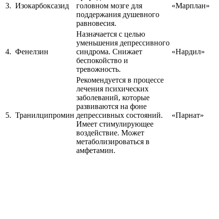
3.
Изокарбоксазид
головном мозге для
«Марплан»
поддержания душевного
равновесия.
Назначается с целью
уменьшения депрессивного
4.
Фенелзин
синдрома. Снижает
«Нардил»
беспокойство и
тревожность.
Рекомендуется в процессе
лечения психических
заболеваний, которые
развиваются на фоне
5.
Транилципромин
депрессивных состояний.
«Парнат»
Имеет стимулирующее
воздействие. Может
метаболизироваться в
амфетамин.