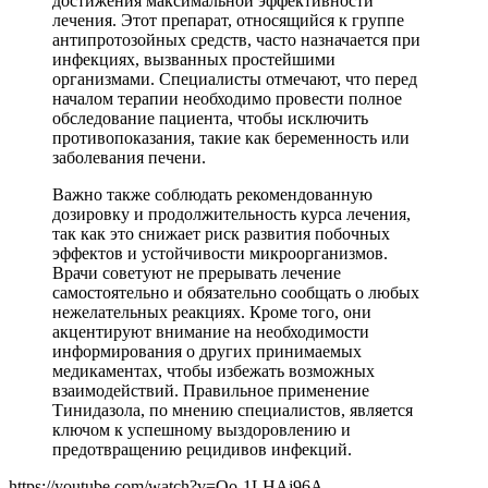
достижения максимальной эффективности
лечения. Этот препарат, относящийся к группе
антипротозойных средств, часто назначается при
инфекциях, вызванных простейшими
организмами. Специалисты отмечают, что перед
началом терапии необходимо провести полное
обследование пациента, чтобы исключить
противопоказания, такие как беременность или
заболевания печени.
Важно также соблюдать рекомендованную
дозировку и продолжительность курса лечения,
так как это снижает риск развития побочных
эффектов и устойчивости микроорганизмов.
Врачи советуют не прерывать лечение
самостоятельно и обязательно сообщать о любых
нежелательных реакциях. Кроме того, они
акцентируют внимание на необходимости
информирования о других принимаемых
медикаментах, чтобы избежать возможных
взаимодействий. Правильное применение
Тинидазола, по мнению специалистов, является
ключом к успешному выздоровлению и
предотвращению рецидивов инфекций.
https://youtube.com/watch?v=Oo-1LHAj96A