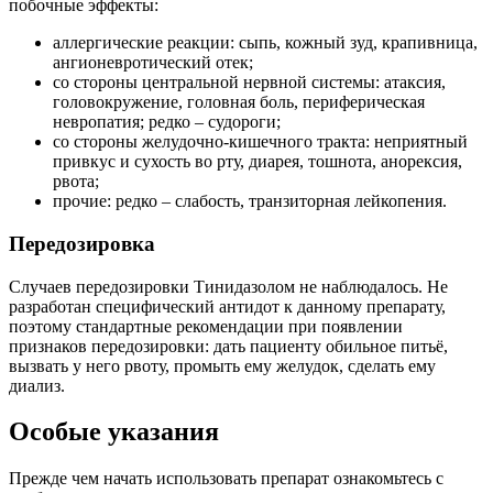
побочные эффекты:
аллергические реакции: сыпь, кожный зуд, крапивница,
ангионевротический отек;
со стороны центральной нервной системы: атаксия,
головокружение, головная боль, периферическая
невропатия; редко – судороги;
со стороны желудочно-кишечного тракта: неприятный
привкус и сухость во рту, диарея, тошнота, анорексия,
рвота;
прочие: редко – слабость, транзиторная лейкопения.
Передозировка
Случаев передозировки Тинидазолом не наблюдалось. Не
разработан специфический антидот к данному препарату,
поэтому стандартные рекомендации при появлении
признаков передозировки: дать пациенту обильное питьё,
вызвать у него рвоту, промыть ему желудок, сделать ему
диализ.
Особые указания
Прежде чем начать использовать препарат ознакомьтесь с