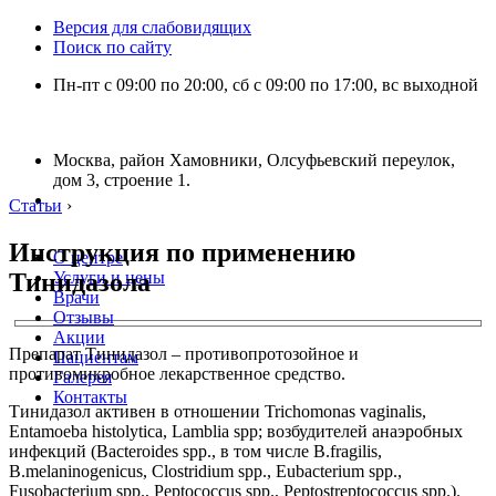
Версия для слабовидящих
Поиск по сайту
Пн-пт с 09:00 по 20:00, сб с 09:00 по 17:00, вс выходной
Москва, район Хамовники, Олсуфьевский переулок,
дом 3, строение 1.
Статьи
›
Инструкция по применению
О центре
Тинидазола
Услуги и цены
Врачи
Отзывы
Акции
Препарат Тинидазол – противопротозойное и
Пациентам
противомикробное лекарственное средство.
Галерея
Контакты
Тинидазол активен в отношении Trichomonas vaginalis,
Entamoeba histolytica, Lamblia spp; возбудителей анаэробных
инфекций (Bacteroides spp., в том числе B.fragilis,
B.melaninogenicus, Clostridium spp., Eubacterium spp.,
Fusobacterium spp., Peptococcus spp., Peptostreptococcus spp.).