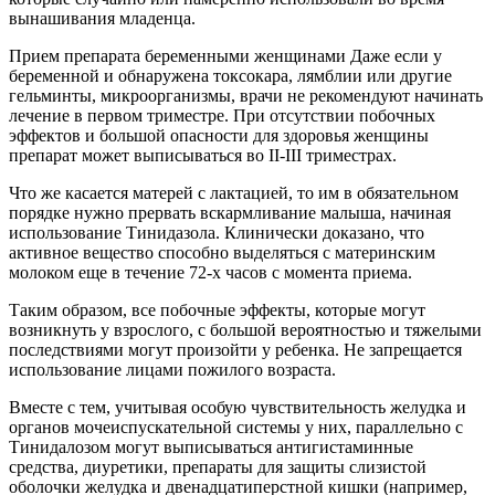
вынашивания младенца.
Прием препарата беременными женщинами Даже если у
беременной и обнаружена токсокара, лямблии или другие
гельминты, микроорганизмы, врачи не рекомендуют начинать
лечение в первом триместре. При отсутствии побочных
эффектов и большой опасности для здоровья женщины
препарат может выписываться во II-III триместрах.
Что же касается матерей с лактацией, то им в обязательном
порядке нужно прервать вскармливание малыша, начиная
использование Тинидазола. Клинически доказано, что
активное вещество способно выделяться с материнским
молоком еще в течение 72-х часов с момента приема.
Таким образом, все побочные эффекты, которые могут
возникнуть у взрослого, с большой вероятностью и тяжелыми
последствиями могут произойти у ребенка. Не запрещается
использование лицами пожилого возраста.
Вместе с тем, учитывая особую чувствительность желудка и
органов мочеиспускательной системы у них, параллельно с
Тинидалозом могут выписываться антигистаминные
средства, диуретики, препараты для защиты слизистой
оболочки желудка и двенадцатиперстной кишки (например,