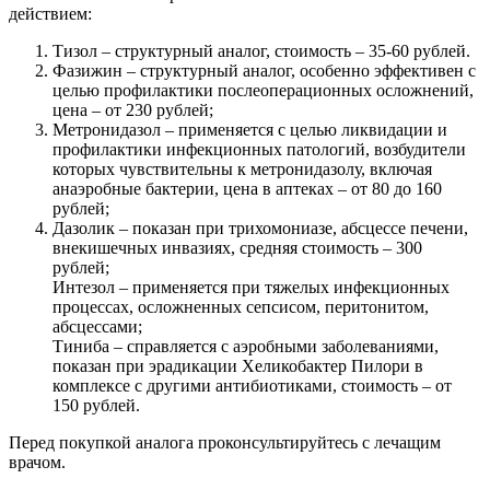
действием:
Тизол – структурный аналог, стоимость – 35-60 рублей.
Фазижин – структурный аналог, особенно эффективен с
целью профилактики послеоперационных осложнений,
цена – от 230 рублей;
Метронидазол – применяется с целью ликвидации и
профилактики инфекционных патологий, возбудители
которых чувствительны к метронидазолу, включая
анаэробные бактерии, цена в аптеках – от 80 до 160
рублей;
Дазолик – показан при трихомониазе, абсцессе печени,
внекишечных инвазиях, средняя стоимость – 300
рублей;
Интезол – применяется при тяжелых инфекционных
процессах, осложненных сепсисом, перитонитом,
абсцессами;
Тиниба – справляется с аэробными заболеваниями,
показан при эрадикации Хеликобактер Пилори в
комплексе с другими антибиотиками, стоимость – от
150 рублей.
Перед покупкой аналога проконсультируйтесь с лечащим
врачом.