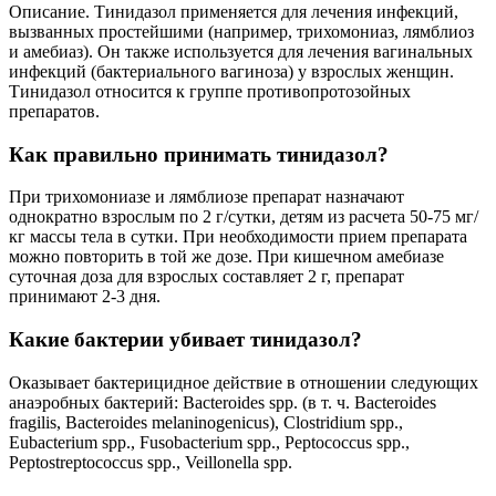
Описание. Тинидазол применяется для лечения инфекций,
вызванных простейшими (например, трихомониаз, лямблиоз
и амебиаз). Он также используется для лечения вагинальных
инфекций (бактериального вагиноза) у взрослых женщин.
Тинидазол относится к группе противопротозойных
препаратов.
Как правильно принимать тинидазол?
При трихомониазе и лямблиозе препарат назначают
однократно взрослым по 2 г/сутки, детям из расчета 50-75 мг/
кг массы тела в сутки. При необходимости прием препарата
можно повторить в той же дозе. При кишечном амебиазе
суточная доза для взрослых составляет 2 г, препарат
принимают 2-3 дня.
Какие бактерии убивает тинидазол?
Оказывает бактерицидное действие в отношении следующих
анаэробных бактерий: Bacteroides spp. (в т. ч. Bacteroides
fragilis, Bacteroides melaninogenicus), Clostridium spp.,
Eubacterium spp., Fusobacterium spp., Peptococcus spp.,
Peptostreptococcus spp., Veillonella spp.