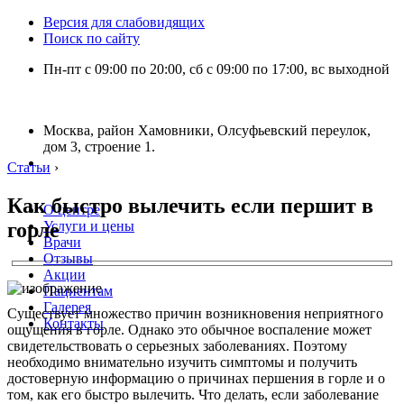
Версия для слабовидящих
Поиск по сайту
Пн-пт с 09:00 по 20:00, сб с 09:00 по 17:00, вс выходной
Москва, район Хамовники, Олсуфьевский переулок,
дом 3, строение 1.
Статьи
›
Как быстро вылечить если першит в
О центре
горле
Услуги и цены
Врачи
Отзывы
Акции
Пациентам
Галерея
Существует множество причин возникновения неприятного
Контакты
ощущения в горле. Однако это обычное воспаление может
свидетельствовать о серьезных заболеваниях. Поэтому
необходимо внимательно изучить симптомы и получить
достоверную информацию о причинах першения в горле и о
том, как его быстро вылечить. Что делать, если заболевание