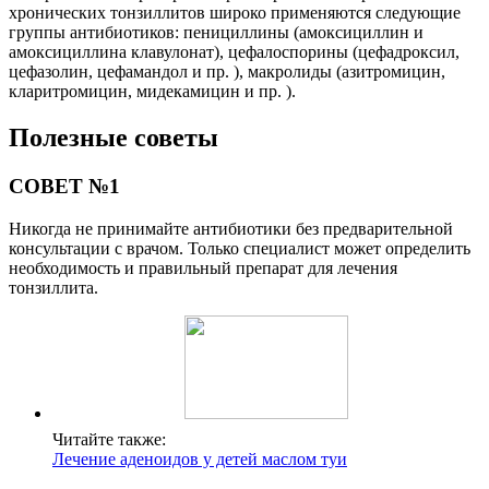
хронических тонзиллитов широко применяются следующие
группы антибиотиков: пенициллины (амоксициллин и
амоксициллина клавулонат), цефалоспорины (цефадроксил,
цефазолин, цефамандол и пр. ), макролиды (азитромицин,
кларитромицин, мидекамицин и пр. ).
Полезные советы
СОВЕТ №1
Никогда не принимайте антибиотики без предварительной
консультации с врачом. Только специалист может определить
необходимость и правильный препарат для лечения
тонзиллита.
Читайте также:
Лечение аденоидов у детей маслом туи