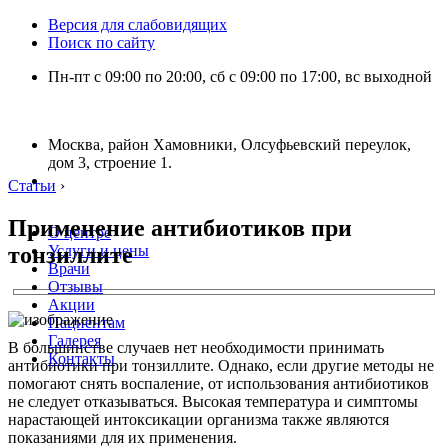
Версия для слабовидящих
Поиск по сайту
Пн-пт с 09:00 по 20:00, сб с 09:00 по 17:00, вс выходной
Москва, район Хамовники, Олсуфьевский переулок,
дом 3, строение 1.
Статьи
›
Применение антибиотиков при
О центре
тонзиллите
Услуги и цены
Врачи
Отзывы
Акции
Пациентам
Галерея
В большинстве случаев нет необходимости принимать
Контакты
антибиотики при тонзиллите. Однако, если другие методы не
помогают снять воспаление, от использования антибиотиков
не следует отказываться. Высокая температура и симптомы
нарастающей интоксикации организма также являются
показаниями для их применения.