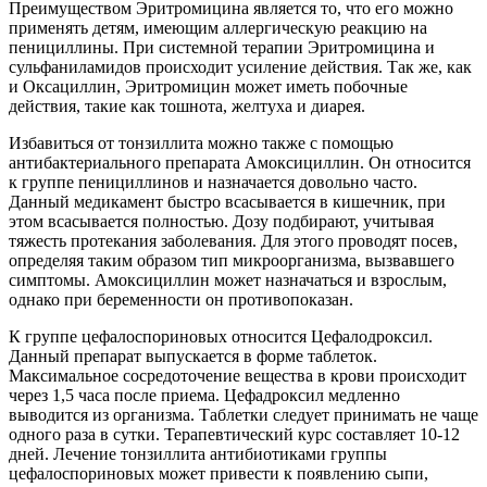
Преимуществом Эритромицина является то, что его можно
применять детям, имеющим аллергическую реакцию на
пенициллины. При системной терапии Эритромицина и
сульфаниламидов происходит усиление действия. Так же, как
и Оксациллин, Эритромицин может иметь побочные
действия, такие как тошнота, желтуха и диарея.
Избавиться от тонзиллита можно также с помощью
антибактериального препарата Амоксициллин. Он относится
к группе пенициллинов и назначается довольно часто.
Данный медикамент быстро всасывается в кишечник, при
этом всасывается полностью. Дозу подбирают, учитывая
тяжесть протекания заболевания. Для этого проводят посев,
определяя таким образом тип микроорганизма, вызвавшего
симптомы. Амоксициллин может назначаться и взрослым,
однако при беременности он противопоказан.
К группе цефалоспориновых относится Цефалодроксил.
Данный препарат выпускается в форме таблеток.
Максимальное сосредоточение вещества в крови происходит
через 1,5 часа после приема. Цефадроксил медленно
выводится из организма. Таблетки следует принимать не чаще
одного раза в сутки. Терапевтический курс составляет 10-12
дней. Лечение тонзиллита антибиотиками группы
цефалоспориновых может привести к появлению сыпи,