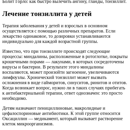
Болит Горло: как быстро вылечить ангину, гланды, тонзиллит.
Лечение тонзиллита у детей
Терапия заболевания у детей и взрослых в основном
осуществляется с помощью различных препаратов. Если
лекарство одинаковое, то дозировки устанавливаются
индивидуально для каждой возрастной группы.
Известно, что при тонзиллите происходят следующие
процессы: миндалины, расположенные в ротоглотке, покрыты
крошечными порами — лакунами, в которых сосредоточены
вирусы и бактерии. В результате этого миндалины
воспаляются, может произойти загноение, увеличиваются
лимфоузлы. Хронический тонзиллит может вызвать
осложнения в виде гайморитов, синуситов, ринитов и отитов.
Когда возникает вопрос, нужно ли в таких случаях прибегать
к антибактериальной терапии, ответ однозначен: это просто
необходимо.
Детям назначают пенициллиновые, макролидные и
цефалоспориновые антибиотики. К этой группе относится
Оксациллин — медикамент, который вызывает растворение
клеток микроорганизмов.