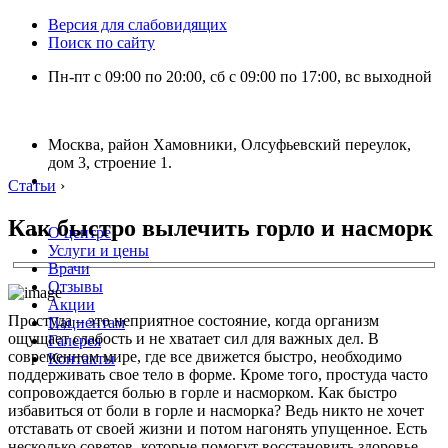
Версия для слабовидящих
Поиск по сайту
Пн-пт с 09:00 по 20:00, сб с 09:00 по 17:00, вс выходной
Москва, район Хамовники, Олсуфьевский переулок,
дом 3, строение 1.
Статьи
›
Как быстро вылечить горло и насморк
О центре
Услуги и цены
Врачи
Отзывы
Акции
Простуда – это неприятное состояние, когда организм
Пациентам
ощущает слабость и не хватает сил для важных дел. В
Галерея
современном мире, где все движется быстро, необходимо
Контакты
поддерживать свое тело в форме. Кроме того, простуда часто
сопровождается болью в горле и насморком. Как быстро
избавиться от боли в горле и насморка? Ведь никто не хочет
отставать от своей жизни и потом нагонять упущенное. Есть
несколько советов, которые помогут восстановить здоровье,