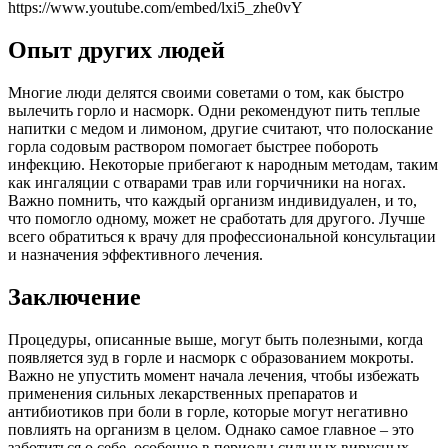
https://www.youtube.com/embed/lxi5_zhe0vY
Опыт других людей
Многие люди делятся своими советами о том, как быстро
вылечить горло и насморк. Одни рекомендуют пить теплые
напитки с медом и лимоном, другие считают, что полоскание
горла содовым раствором помогает быстрее побороть
инфекцию. Некоторые прибегают к народным методам, таким
как ингаляции с отварами трав или горчичники на ногах.
Важно помнить, что каждый организм индивидуален, и то,
что помогло одному, может не сработать для другого. Лучше
всего обратиться к врачу для профессиональной консультации
и назначения эффективного лечения.
Заключение
Процедуры, описанные выше, могут быть полезными, когда
появляется зуд в горле и насморк с образованием мокроты.
Важно не упустить момент начала лечения, чтобы избежать
применения сильных лекарственных препаратов и
антибиотиков при боли в горле, которые могут негативно
повлиять на организм в целом. Однако самое главное – это
заботиться о себе, особенно в периоды сильных вирусных