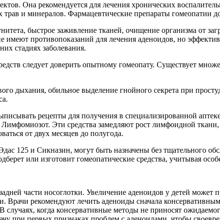
ктов. Она рекомендуется для лечения хронических воспалитель
ых трав и минералов. Фармацевтические препараты гомеопатии д
итета, быстрое заживление тканей, очищение организма от заг
не имеют противопоказаний для лечения аденоидов, но эффектив
них стадиях заболевания.
едств следует доверить опытному гомеопату. Существует множес
го дыхания, обильное выделение гнойного секрета при простуд
са.
выписывать рецепты для получения в специализированной аптек
мфомиозот. Эти средства замедляют рост лимфоидной ткани, с
аться от двух месяцев до полугода.
Эдас 125 и Сикназин, могут быть назначены без тщательного об
подберет или изготовит гомеопатические средства, учитывая осо
задней части носоглотки. Увеличение аденоидов у детей может 
и. Врачи рекомендуют лечить аденоиды сначала консервативны
 В случаях, когда консервативные методы не приносят ожидаемог
ачу при первых признаках проблем с аденоидами, чтобы своевр