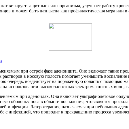
ктивизирует защитные силы организма, улучшает работу кровен
оидов и может быть назначена как профилактическая мера или в
ка
меняемым при острой фазе аденоидита. Оно включает такие проц
 растворов в носовую полость помогает уменьшить воспаление и
вою очередь, воздействует на пораженную область с помощью ма
я на использовании высокочастотных электромагнитных волн, т
меняемым при аденоидах. Она включает ультрафиолетовое облу
стую оболочку носа в области воспаления, что является профил
ей инфекции. Лазеротерапия, назначаемая при небольших адено
бе с инфекцией, что приводит к прекращению процесса увеличе