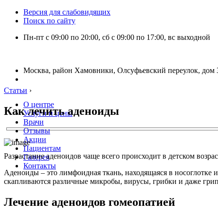
Версия для слабовидящих
Поиск по сайту
Пн-пт с 09:00 по 20:00, сб с 09:00 по 17:00, вс выходной
Москва, район Хамовники, Олсуфьевский переулок, дом 3
Статьи
›
О центре
Как лечить аденоиды
Услуги и цены
Врачи
Отзывы
Акции
Пациентам
Разрастание аденоидов чаще всего происходит в детском возрас
Галерея
Контакты
Аденоиды – это лимфоидная ткань, находящаяся в носоглотке 
скапливаются различные микробы, вирусы, грибки и даже грипп
Лечение аденоидов гомеопатией