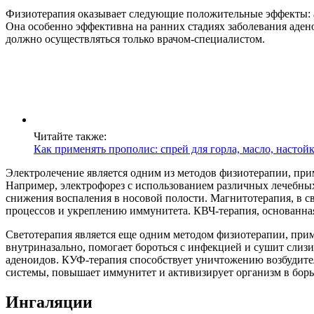
Физиотерапия оказывает следующие положительные эффекты: а
Она особенно эффективна на ранних стадиях заболевания аден
должно осуществляться только врачом-специалистом.
Читайте также:
Как применять прополис: спрей для горла, масло, настой
Электролечение является одним из методов физиотерапии, при
Например, электрофорез с использованием различных лечебных
снижения воспаления в носовой полости. Магнитотерапия, в с
процессов и укреплению иммунитета. КВЧ-терапия, основанна
Светотерапия является еще одним методом физиотерапии, при
внутриназально, помогает бороться с инфекцией и сушит слизи
аденоидов. КУФ-терапия способствует уничтожению возбудител
системы, повышает иммунитет и активизирует организм в борь
Ингаляции