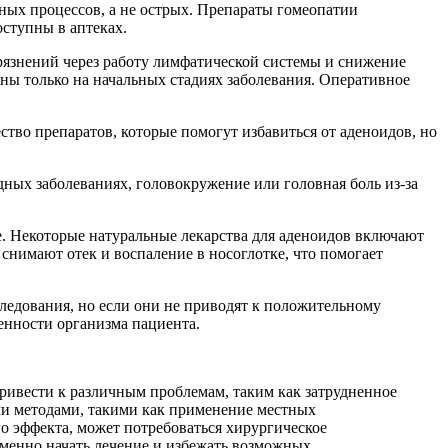
ных процессов, а не острых. Препараты гомеопатии
оступны в аптеках.
рязнений через работу лимфатической системы и снижение
ны только на начальных стадиях заболевания. Оперативное
тво препаратов, которые помогут избавиться от аденоидов, но
ных заболеваниях, головокружение или головная боль из-за
е. Некоторые натуральные лекарства для аденоидов включают
нимают отек и воспаление в носоглотке, что помогает
следования, но если они не приводят к положительному
бенности организма пациента.
привести к различным проблемам, таким как затрудненное
ми методами, такими как применение местных
о эффекта, может потребоваться хирургическое
еменно начать лечение и избежать возможных