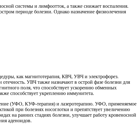
осной системы и лимфоотток, а также снижает воспаления.
 остром периоде болезни. Однако назначение физиолечения
едуры, как магнитотерапия, КВЧ, УВЧ и электрофорез.
 отечность. УВЧ также назначают в острой фазе болезни для
гнитного поля, что способствует ускорению обменных
акже способствует укреплению иммунитета.
чение (УФО, КУФ-терапия) и лазеротерапию. УФО, применяемое
актикой при болезнях носоглотки и препятствует увеличению
идах на ранних стадиях болезни, улучшает работу кровеносной
ния аденоидов.