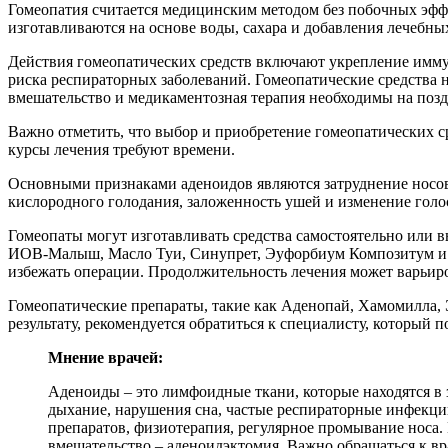
Гомеопатия считается медицинским методом без побочных эффе
изготавливаются на основе воды, сахара и добавления лечебн
Действия гомеопатических средств включают укрепление иммун
риска респираторных заболеваний. Гомеопатические средства 
вмешательство и медикаментозная терапия необходимы на позд
Важно отметить, что выбор и приобретение гомеопатических ср
курсы лечения требуют времени.
Основными признаками аденоидов являются затруднение носово
кислородного голодания, заложенность ушей и изменение голо
Гомеопаты могут изготавливать средства самостоятельно или 
ИОВ-Малыш, Масло Туи, Синупрет, Эуфорбиум Композитум и Ли
избежать операции. Продолжительность лечения может варьиров
Гомеопатические препараты, такие как Аденопай, Хамомилла, 
результату, рекомендуется обратиться к специалисту, который 
Мнение врачей:
Аденоиды – это лимфоидные ткани, которые находятся в 
дыхание, нарушения сна, частые респираторные инфекци
препаратов, физиотерапия, регулярное промывание носа.
вмешательство – аденоидэктомия. Важно обращаться к вр