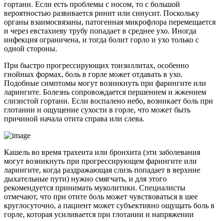
гортани. Если есть проблемы с носом, то с большой
вероятностью развивается ринит или синусит. Поскольку
органы взаимосвязаны, патогенная микрофлора перемещается
и через евстахиеву трубу попадает в среднее ухо. Иногда
инфекция ограничена, и тогда болит горло и ухо только с
одной стороны.
При быстро прогрессирующих тонзиллитах, особенно
гнойных формах, боль в горле может отдавать в ухо.
Подобные симптомы могут возникнуть при фарингите или
ларингите. Болезнь сопровождается першением и жжением
слизистой гортани. Если воспалено небо, возникает боль при
глотании и ощущение сухости в горле, что может быть
причиной начала отита справа или слева.
Кашель во время трахеита или бронхита (эти заболевания
могут возникнуть при прогрессирующем фарингите или
ларингите, когда раздражающая слизь попадает в верхние
дыхательные пути) нужно смягчать, и для этого
рекомендуется принимать муколитики. Специалисты
отмечают, что при отите боль может чувствоваться в шее
круглосуточно, а пациент может субъективно ощущать боль в
горле, которая усиливается при глотании и напряжении