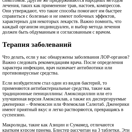
симптомов. Другие же придерживаются народных методов
лечения, таких как применение трав, настоев, компрессов.
Они утверждают, что такие способы помогают им быстрее
справиться с болезнью и не имеют побочных эффектов,
характерных для некоторых лекарств. Важно помнить, что
каждый организм индивидуален, и выбор метода лечения
должен быть обдуманным и согласованным с врачом.
Терапия заболеваний
Что делать, если у вас обнаружены заболевания ЛОР-органов?
Важно следовать рекомендациям врача. После определения
характера инфекции, врач назначает антибиотики или
противовирусные средства.
Если возбудителем стал один из видов бактерий, то
применяются антибактериальные средства, такие как
традиционные пенициллины: Амоксициллин или его
улучшенная версия Амоксиклав, а также их диспергируемые
дженерики – Флемоксин или Флемоклав Салютаб. Дженерики
имеют приятный вкус и легко растворяются, превращаясь в
суспензию.
Макролиды, такие как Азицин и Сумамед, отличаются
кратким курсом приема. Блистер рассчитан на 3 таблетки. Эти