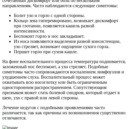
сочетанный дискомфорт или боль по нескольким
направлениям. Часто наблюдаются следующие симптомы:
Болит ухо и горло с одной стороны.
Кольцо зева гиперемировано, возникает дискомфорт
при глотании, появляется кашель разной
интенсивности.
Беспокоит горло и нос закладывает.
Из носа появляются выделения разной консистенции,
ухо стреляет, возникает ощущение сухого горла.
Першит горло при сухом кашле.
На фоне воспалительного процесса температура поднимается,
заложенный нос беспокоит, а ухо стреляет. Подобные
симптомы часто сопровождаются воспалением лимфоузлов и
ухудшением слуха. Воспалительный процесс может
охватывать всю носоглотку или быть ограниченным
односторонним распространением. Сопутствующим
признаком может стать болевой синдром, который отдает в
шею, ухо с правой или левой стороны.
Лечение недугов с подобными проявлениями часто
различается, так как причины их возникновения существенно
отличаются.