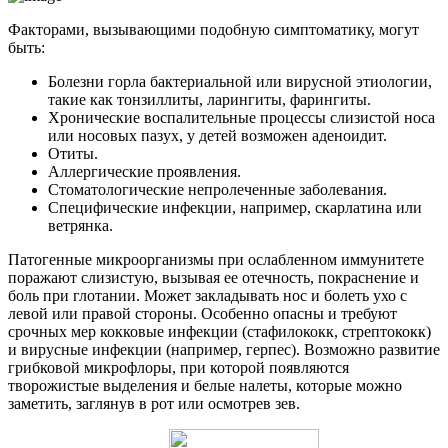
Факторами, вызывающими подобную симптоматику, могут
быть:
Болезни горла бактериальной или вирусной этиологии,
такие как тонзиллиты, ларингиты, фарингиты.
Хронические воспалительные процессы слизистой носа
или носовых пазух, у детей возможен аденоидит.
Отиты.
Аллергические проявления.
Стоматологические непролеченные заболевания.
Специфические инфекции, например, скарлатина или
ветрянка.
Патогенные микроорганизмы при ослабленном иммунитете
поражают слизистую, вызывая ее отечность, покраснение и
боль при глотании. Может закладывать нос и болеть ухо с
левой или правой стороны. Особенно опасны и требуют
срочных мер кокковые инфекции (стафилококк, стрептококк)
и вирусные инфекции (например, герпес). Возможно развитие
грибковой микрофлоры, при которой появляются
творожистые выделения и белые налеты, которые можно
заметить, заглянув в рот или осмотрев зев.