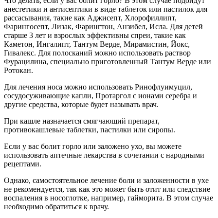
Что делать, если у вас болит горло? В этом случае подойдут
анестетики и антисептики в виде таблеток или пастилок для
рассасывания, такие как Аджисепт, Хлорофиллипт,
Фарингосепт, Лизак, Фарингтон, Анзибел, Исла. Для детей
старше 3 лет и взрослых эффективны спреи, такие как
Каметон, Ингалипт, Тантум Верде, Мирамистин, Йокс,
Гивалекс. Для полосканий можно использовать раствор
Фурацилина, специально приготовленный Тантум Верде или
Ротокан.
Для лечения носа можно использовать Ринофлуимуцил,
сосудосуживающие капли, Протаргол с ионами серебра и
другие средства, которые будет называть врач.
При кашле назначается смягчающий препарат,
противокашлевые таблетки, пастилки или сиропы.
Если у вас болит горло или заложено ухо, вы можете
использовать аптечные лекарства в сочетании с народными
рецептами.
Однако, самостоятельное лечение боли и заложенности в ухе
не рекомендуется, так как это может быть отит или следствие
воспаления в носоглотке, например, гайморита. В этом случае
необходимо обратиться к врачу.