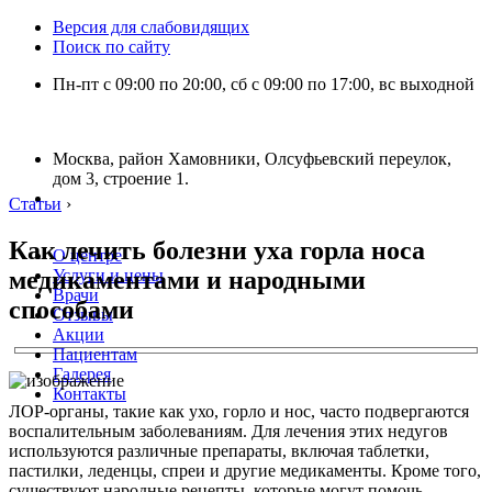
Версия для слабовидящих
Поиск по сайту
Пн-пт с 09:00 по 20:00, сб с 09:00 по 17:00, вс выходной
Москва, район Хамовники, Олсуфьевский переулок,
дом 3, строение 1.
Статьи
›
Как лечить болезни уха горла носа
О центре
медикаментами и народными
Услуги и цены
Врачи
способами
Отзывы
Акции
Пациентам
Галерея
Контакты
ЛОР-органы, такие как ухо, горло и нос, часто подвергаются
воспалительным заболеваниям. Для лечения этих недугов
используются различные препараты, включая таблетки,
пастилки, леденцы, спреи и другие медикаменты. Кроме того,
существуют народные рецепты, которые могут помочь