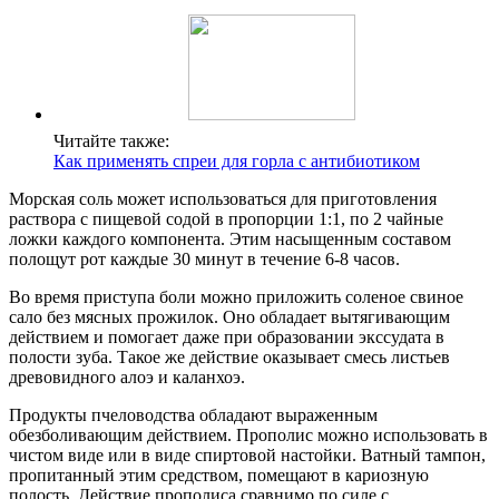
Читайте также:
Как применять спреи для горла с антибиотиком
Морская соль может использоваться для приготовления
раствора с пищевой содой в пропорции 1:1, по 2 чайные
ложки каждого компонента. Этим насыщенным составом
полощут рот каждые 30 минут в течение 6-8 часов.
Во время приступа боли можно приложить соленое свиное
сало без мясных прожилок. Оно обладает вытягивающим
действием и помогает даже при образовании экссудата в
полости зуба. Такое же действие оказывает смесь листьев
древовидного алоэ и каланхоэ.
Продукты пчеловодства обладают выраженным
обезболивающим действием. Прополис можно использовать в
чистом виде или в виде спиртовой настойки. Ватный тампон,
пропитанный этим средством, помещают в кариозную
полость. Действие прополиса сравнимо по силе с