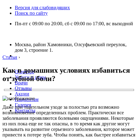
Версия для слабовидящих
Поиск по сайту
Пн-пт с 09:00 по 20:00, сб с 09:00 по 17:00, вс выходной
Москва, район Хамовники, Олсуфьевский переулок,
дом 3, строение 1.
Статьи
›
Как в домашних условиях избавиться
О центре
от зубной боли?
Услуги и цены
Врачи
Отзывы
Акции
Пациентам
Галерея
Даже при тщательном уходе за полостью рта возможно
Контакты
возникновение определенных проблем. Практически все
заболевания проявляются болевыми ощущениями. Некоторые
из них пока еще не так опасны, в то время как другие могут
указывать на развитие серьезного заболевания, которое может
привести к потере зуба. Чтобы понять, как быстрее избавиться