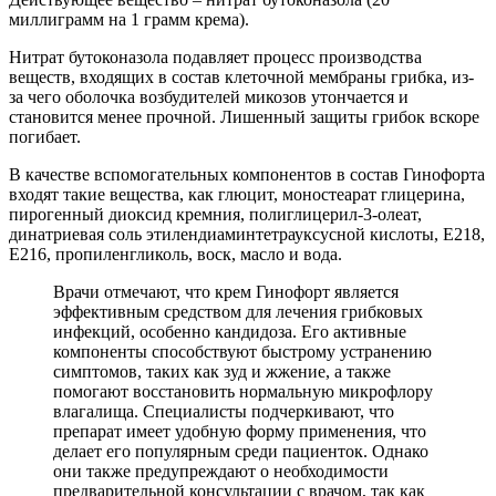
миллиграмм на 1 грамм крема).
Нитрат бутоконазола подавляет процесс производства
веществ, входящих в состав клеточной мембраны грибка, из-
за чего оболочка возбудителей микозов утончается и
становится менее прочной. Лишенный защиты грибок вскоре
погибает.
В качестве вспомогательных компонентов в состав Гинофорта
входят такие вещества, как глюцит, моностеарат глицерина,
пирогенный диоксид кремния, полиглицерил-3-олеат,
динатриевая соль этилендиаминтетрауксусной кислоты, Е218,
Е216, пропиленгликоль, воск, масло и вода.
Врачи отмечают, что крем Гинофорт является
эффективным средством для лечения грибковых
инфекций, особенно кандидоза. Его активные
компоненты способствуют быстрому устранению
симптомов, таких как зуд и жжение, а также
помогают восстановить нормальную микрофлору
влагалища. Специалисты подчеркивают, что
препарат имеет удобную форму применения, что
делает его популярным среди пациенток. Однако
они также предупреждают о необходимости
предварительной консультации с врачом, так как