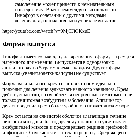
самолечение может привести к нежелательным
последствиям. Врачи рекомендуют использовать
Гинофорт в сочетании с другими методами
лечения для достижения наилучших результатов.
https://youtube.com/watch?v=0MjCJiOKxuE
Форма выпуска
Гинофорт имеет только одну лекарственную форму – крем для
наружного применения. Выпускается в одноразовых
аппликаторах по 5 грамм крема в каждом. Других форм
выпуска (свечи/таблетки/капсулы) не существует.
Форма вагинального крема с аппликатором идеально
подходит для лечения вульвовагинального кандидоза. Крем
действует местно, сразу облегчая неприятные симптомы, а не
только уничтожая возбудителя заболевания. Аппликатор
делает введение крема более удобным, снижает дискомфорт.
Крем остается на слизистой оболочке влагалища в течение
четырех-пяти дней, благодаря чему полностью уничтожает
возбудителей микозов и предотвращает рецидив грибковой
инфекции. Отпускается из аптек по рецепту. Средняя цена