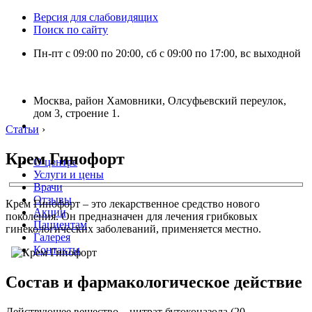
Версия для слабовидящих
Поиск по сайту
Пн-пт с 09:00 по 20:00, сб с 09:00 по 17:00, вс выходной
Москва, район Хамовники, Олсуфьевский переулок,
дом 3, строение 1.
Статьи
›
Крем Гинофорт
О центре
Услуги и цены
Врачи
Отзывы
Крем Гинофорт – это лекарственное средство нового
Акции
поколения. Он предназначен для лечения грибковых
Пациентам
гинекологических заболеваний, применяется местно.
Галерея
Контакты
Состав и фармакологическое действие
Действующее вещество – нитрат бутоконазола (20