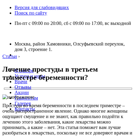
Версия для слабовидящих
Поиск по сайту
Пн-пт с 09:00 по 20:00, сб с 09:00 по 17:00, вс выходной
Москва, район Хамовники, Олсуфьевский переулок,
дом 3, строение 1.
Статьи
›
Лечение простуды в третьем
О центре
триместре беременности?
Услуги и цены
Врачи
Отзывы
Акции
Пациентам
Галерея
Простуда во время беременности в последнем триместре –
Контакты
очень распространенное явление. Однако многие женщины
ощущают смущение и не знают, как правильно подойти к
лечению этого заболевания, какие лекарства можно
принимать, а какие – нет. Эта статья поможет вам лучше
разобраться в лекарствах, поскольку не все доверяют врачам и