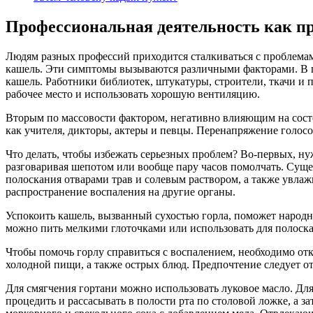
Профессиональная деятельность как п
Людям разных профессий приходится сталкиваться с проблемам
кашель. Эти симптомы вызываются различными факторами. В пе
кашель. Работники библиотек, штукатуры, строители, ткачи и 
рабочее место и использовать хорошую вентиляцию.
Вторым по массовости фактором, негативно влияющим на состоя
как учителя, дикторы, актеры и певцы. Перенапряжение голосо
Что делать, чтобы избежать серьезных проблем? Во-первых, ну
разговаривая шепотом или вообще пару часов помолчать. Суще
полоскания отварами трав и солевым раствором, а также увла
распространение воспаления на другие органы.
Успокоить кашель, вызванный сухостью горла, поможет народн
можно пить мелкими глоточками или использовать для полоскан
Чтобы помочь горлу справиться с воспалением, необходимо отк
холодной пищи, а также острых блюд. Предпочтение следует от
Для смягчения гортани можно использовать луковое масло. Для 
процедить и рассасывать в полости рта по столовой ложке, а