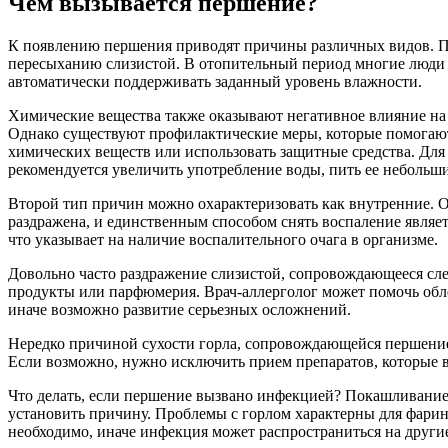
Чем вызывается першение?
К появлению першения приводят причины различных видов. Пе
пересыханию слизистой. В отопительный период многие люди 
автоматически поддерживать заданный уровень влажности.
Химические вещества также оказывают негативное влияние на 
Однако существуют профилактические меры, которые помогают
химических веществ или использовать защитные средства. Для
рекомендуется увеличить употребление воды, пить ее небольши
Второй тип причин можно охарактеризовать как внутренние. О
раздражена, и единственным способом снять воспаление являе
что указывает на наличие воспалительного очага в организме.
Довольно часто раздражение слизистой, сопровождающееся сле
продукты или парфюмерия. Врач-аллерголог может помочь обле
иначе возможно развитие серьезных осложнений.
Нередко причиной сухости горла, сопровождающейся першение
Если возможно, нужно исключить прием препаратов, которые в
Что делать, если першение вызвано инфекцией? Покашливание,
установить причину. Проблемы с горлом характерны для фарин
необходимо, иначе инфекция может распространиться на другие