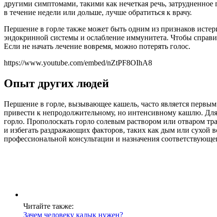
другими симптомами, такими как нечеткая речь, затрудненное 
в течение недели или дольше, лучше обратиться к врачу.
Першение в горле также может быть одним из признаков истери
эндокринной системы и ослабление иммунитета. Чтобы справит
Если не начать лечение вовремя, можно потерять голос.
https://www.youtube.com/embed/nZtPF8OIhA8
Опыт других людей
Першение в горле, вызывающее кашель, часто является первым
привести к непродолжительному, но интенсивному кашлю. Для 
горло. Прополоскать горло солевым раствором или отваром тр
и избегать раздражающих факторов, таких как дым или сухой во
профессиональной консультации и назначения соответствующег
Читайте также:
Зачем человеку кадык нужен?