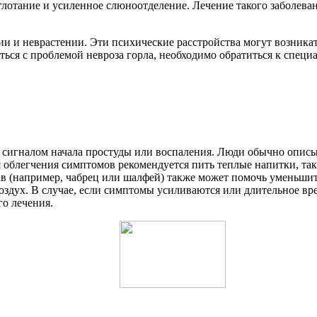
глотание и усиленное слюноотделение. Лечение такого заболева
и и неврастении. Эти психические расстройства могут возникат
ься с проблемой невроза горла, необходимо обратиться к специа
 сигналом начала простуды или воспаления. Люди обычно описы
облегчения симптомов рекомендуется пить теплые напитки, таки
ав (например, чабрец или шалфей) также может помочь уменьши
здух. В случае, если симптомы усиливаются или длительное врем
о лечения.