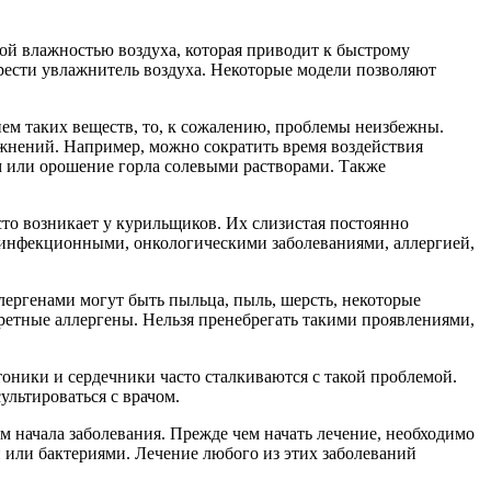
й влажностью воздуха, которая приводит к быстрому
рести увлажнитель воздуха. Некоторые модели позволяют
ем таких веществ, то, к сожалению, проблемы неизбежны.
жнений. Например, можно сократить время воздействия
м или орошение горла солевыми растворами. Также
то возникает у курильщиков. Их слизистая постоянно
о инфекционными, онкологическими заболеваниями, аллергией,
лергенами могут быть пыльца, пыль, шерсть, некоторые
ретные аллергены. Нельзя пренебрегать такими проявлениями,
ники и сердечники часто сталкиваются с такой проблемой.
льтироваться с врачом.
 начала заболевания. Прежде чем начать лечение, необходимо
 или бактериями. Лечение любого из этих заболеваний