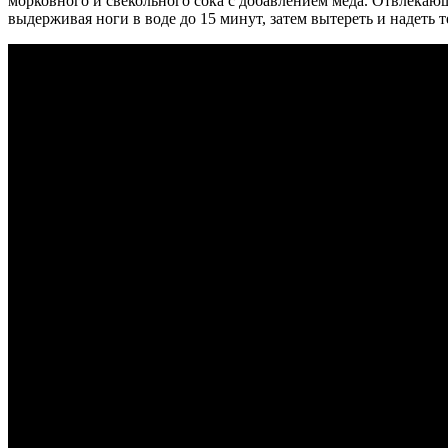
морковного и свекольного сока с добавлением меда. Отвлекаю
выдерживая ноги в воде до 15 минут, затем вытереть и надеть 