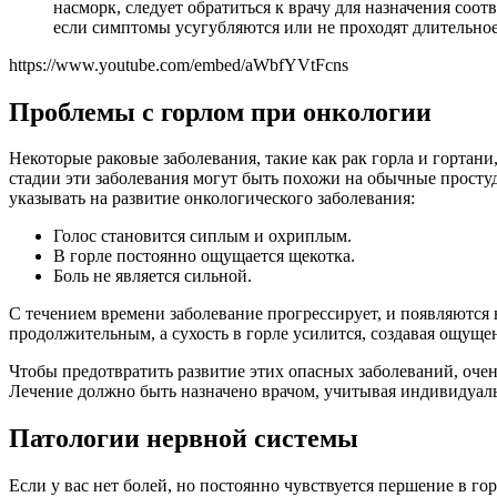
насморк, следует обратиться к врачу для назначения со
если симптомы усугубляются или не проходят длительное
https://www.youtube.com/embed/aWbfYVtFcns
Проблемы с горлом при онкологии
Некоторые раковые заболевания, такие как рак горла и гортан
стадии эти заболевания могут быть похожи на обычные простуд
указывать на развитие онкологического заболевания:
Голос становится сиплым и охриплым.
В горле постоянно ощущается щекотка.
Боль не является сильной.
С течением времени заболевание прогрессирует, и появляются 
продолжительным, а сухость в горле усилится, создавая ощущ
Чтобы предотвратить развитие этих опасных заболеваний, очен
Лечение должно быть назначено врачом, учитывая индивидуаль
Патологии нервной системы
Если у вас нет болей, но постоянно чувствуется першение в г