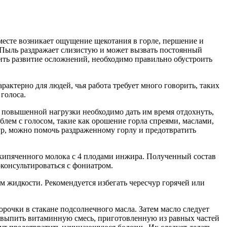
месте возникает ощущение щекотания в горле, першение и
 Пыль раздражает слизистую и может вызвать постоянный
тить развитие осложнений, необходимо правильно обустроить
актерно для людей, чья работа требует много говорить, таких
голоса.
ле повышенной нагрузки необходимо дать им время отдохнуть,
ем с голосом, такие как орошение горла спреями, маслами,
ур, можно помочь раздраженному горлу и предотвратить
закипяченного молока с 4 плодами инжира. Полученный состав
оконсультироваться с фониатром.
ем жидкости. Рекомендуется избегать чересчур горячей или
орочки в стакане подсолнечного масла. Затем масло следует
о выпить витаминную смесь, приготовленную из равных частей