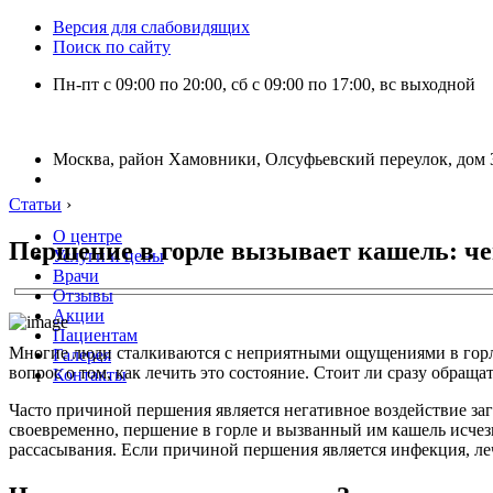
Версия для слабовидящих
Поиск по сайту
Пн-пт с 09:00 по 20:00, сб с 09:00 по 17:00, вс выходной
Москва, район Хамовники, Олсуфьевский переулок, дом 3
Статьи
›
О центре
Першение в горле вызывает кашель: че
Услуги и цены
Врачи
Отзывы
Акции
Пациентам
Многие люди сталкиваются с неприятными ощущениями в горле,
Галерея
вопрос о том, как лечить это состояние. Стоит ли сразу обращ
Контакты
Часто причиной першения является негативное воздействие заг
своевременно, першение в горле и вызванный им кашель исчез
рассасывания. Если причиной першения является инфекция, лече