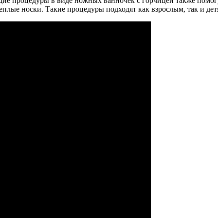
щие процедуры в виде ножных ванночек с горчицей также помогу
теплые носки. Такие процедуры подходят как взрослым, так и дет