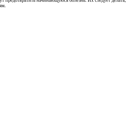
т предотвратить начинающуюся болезнь. Их следует делать,
ям.