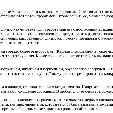
рвые можно отнести к внешним причинам. Они связаны с низко
сталкиваются с этой проблемой. Чтобы решить ее, можно приоб
слизистую человека. Если работа связана с постоянным вдыхани
 снизить неприятные ощущения и предотвратить развитие осло
 смягчения раздраженной слизистой помогут препараты с масло
ми глотками, но часто.
ни гораздо более разнообразны. Кашель с першением в горле час
тся отказ от курения. Кроме того, першение может быть вызван
зотечением, чиханием и першением, обусловлено аллергией. Ал
гчить состояние и “научить” иммунитет не реагировать на конк
м и кашлем, становится прием медикаментов. Например, гиперто
ызывают ухудшение состояния. В любом случае следует проконсу
 сопровождающееся першением, часто является первым сигналом
гита, ангины, ларингита, которые могут быть вызваны вирусами
 органы, а болезнь может принять хронический характер.