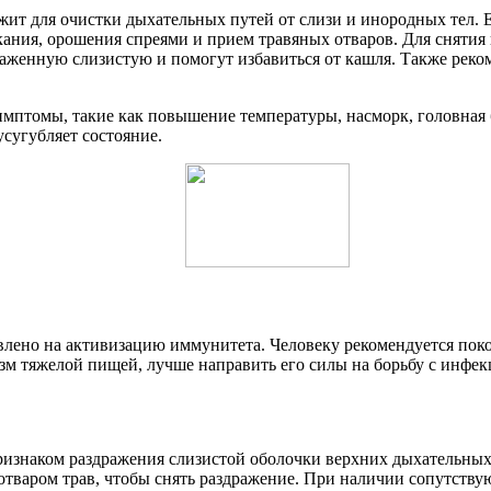
жит для очистки дыхательных путей от слизи и инородных тел. Е
ания, орошения спреями и прием травяных отваров. Для снятия 
аженную слизистую и помогут избавиться от кашля. Также реко
птомы, такие как повышение температуры, насморк, головная бо
усугубляет состояние.
авлено на активизацию иммунитета. Человеку рекомендуется поко
зм тяжелой пищей, лучше направить его силы на борьбу с инфек
ризнаком раздражения слизистой оболочки верхних дыхательных
 отваром трав, чтобы снять раздражение. При наличии сопутст