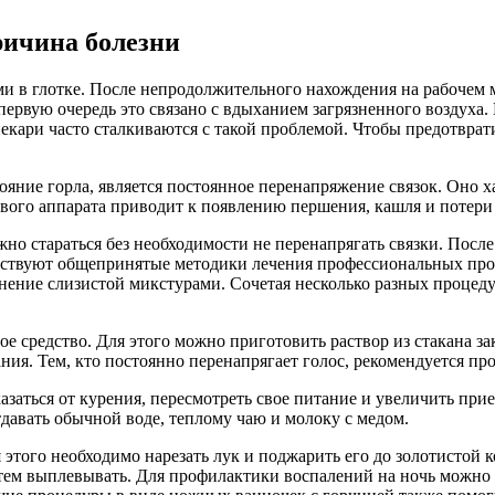
ричина болезни
и в глотке. После непродолжительного нахождения на рабочем 
рвую очередь это связано с вдыханием загрязненного воздуха.
пекари часто сталкиваются с такой проблемой. Чтобы предотвра
ние горла, является постоянное перенапряжение связок. Оно хар
вого аппарата приводит к появлению першения, кашля и потери 
жно стараться без необходимости не перенапрягать связки. Пос
ствуют общепринятые методики лечения профессиональных пробл
жнение слизистой микстурами. Сочетая несколько разных процед
ое средство. Для этого можно приготовить раствор из стакана 
ия. Тем, кто постоянно перенапрягает голос, рекомендуется пр
азаться от курения, пересмотреть свое питание и увеличить при
давать обычной воде, теплому чаю и молоку с медом.
этого необходимо нарезать лук и поджарить его до золотистой к
 затем выплевывать. Для профилактики воспалений на ночь можн