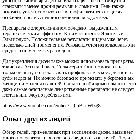
укрепить капилляры десны. Благодаря Троксевазину они
становятся менее проницаемыми и ломкими. Гель также
рекомендуется использовать в профилактических целях,
особенно после успешного лечения пародонтоза.
Препараты с хлоргексидином обладают выраженным
терапевтическим эффектом. К ним относятся Элюгель и
Эльгифлуор. Положительные результаты видны уже через
несколько дней применения. Рекомендуется использовать эти
средства не менее 2-3 раз в день.
Для укрепления десен также можно использовать препараты,
такие как Асепта, Ракал, Солкосерил. Они помогают не
только лечить, но и оказывать профилактическое действие на
зубы и десны. Их можно безопасно применять у беременных
женщин и маленьких детей. Однако необходимо помнить, что
даже самые безопасные лекарственные препараты не следует
глотать или злоупотреблять ими.
https://www.youtube.com/embed/_QmBTeWlzg8
Опыт других людей
Обзор гелей, применяемых при воспалении десен, вызывает
много положительных отзывов среди пользователей. Люди