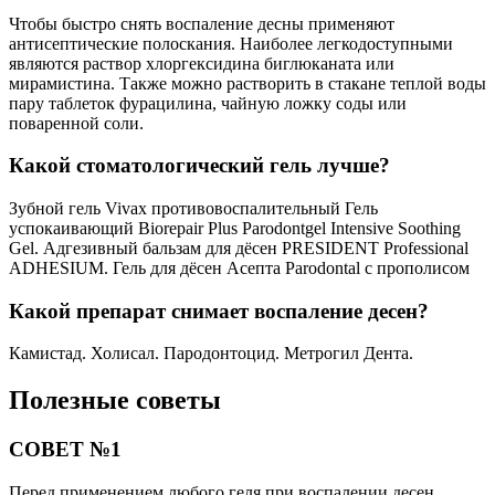
Чтобы быстро снять воспаление десны применяют
антисептические полоскания. Наиболее легкодоступными
являются раствор хлоргексидина биглюканата или
мирамистина. Также можно растворить в стакане теплой воды
пару таблеток фурацилина, чайную ложку соды или
поваренной соли.
Какой стоматологический гель лучше?
Зубной гель Vivax противовоспалительный Гель
успокаивающий Biorepair Plus Parodontgel Intensive Soothing
Gel. Адгезивный бальзам для дёсен PRESIDENT Professional
ADHESIUM. Гель для дёсен Асепта Parodontal с прополисом
Какой препарат снимает воспаление десен?
Камистад. Холисал. Пародонтоцид. Метрогил Дента.
Полезные советы
СОВЕТ №1
Перед применением любого геля при воспалении десен,