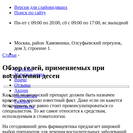
Версия для слабовидящих
Поиск по сайту
Пн-пт с 09:00 по 20:00, сб с 09:00 по 17:00, вс выходной
Москва, район Хамовники, Олсуфьевский переулок,
дом 3, строение 1.
Статьи
›
Обзор гелей, применяемых при
О центре
воспалении десен
Услуги и цены
Врачи
Отзывы
Акции
Каждый медицинский препарат должен быть назначен
Пациентам
врачом, это хорошо известный факт. Даже если он кажется
Галерея
безвредным, все равно стоит проконсультироваться со
Контакты
специалистом. То же самое относится к средствам,
используемым в стоматологии.
На сегодняшний день фармацевтика предлагает широкий
выбор препаратов для лечения воспалительных заболеваний