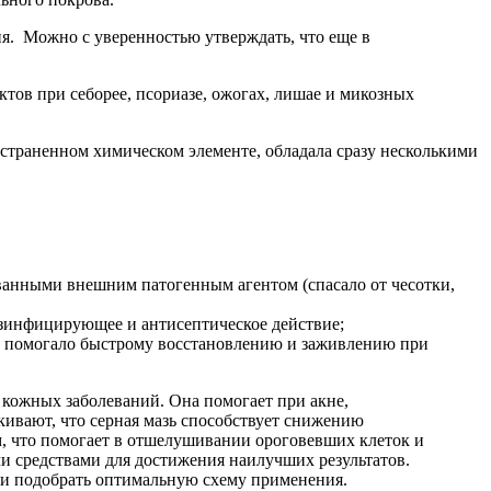
ия. Можно с уверенностью утверждать, что еще в
тов при себорее, псориазе, ожогах, лишае и микозных
страненном химическом элементе, обладала сразу несколькими
ванными внешним патогенным агентом (спасало от чесотки,
езинфицирующее и антисептическое действие;
в, помогало быстрому восстановлению и заживлению при
 кожных заболеваний. Она помогает при акне,
кивают, что серная мазь способствует снижению
м, что помогает в отшелушивании ороговевших клеток и
и средствами для достижения наилучших результатов.
 и подобрать оптимальную схему применения.