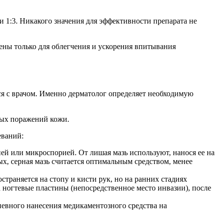
 1:3. Никакого значения для эффективности препарата не
ены только для облегчения и ускорения впитывания
ся с врачом. Именно дерматолог определяет необходимую
ных поражений кожи.
еваний:
ей или микроспорией. От лишая мазь используют, нанося ее на
х, серная мазь считается оптимальным средством, менее
траняется на стопу и кисти рук, но на ранних стадиях
а ногтевые пластины (непосредственное место инвазии), после
невного нанесения медикаментозного средства на