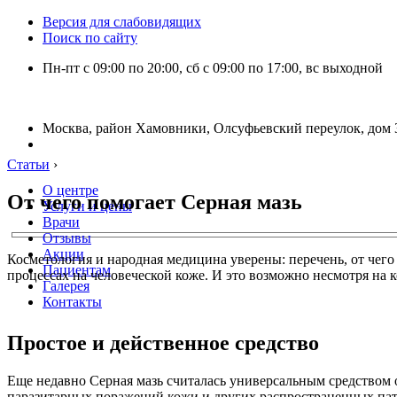
Версия для слабовидящих
Поиск по сайту
Пн-пт с 09:00 по 20:00, сб с 09:00 по 17:00, вс выходной
Москва, район Хамовники, Олсуфьевский переулок, дом 3
Статьи
›
О центре
От чего помогает Серная мазь
Услуги и цены
Врачи
Отзывы
Акции
Косметология и народная медицина уверены: перечень, от чег
Пациентам
процессах на человеческой коже. И это возможно несмотря на
Галерея
Контакты
Простое и действенное средство
Еще недавно Серная мазь считалась универсальным средством 
паразитарных поражений кожи и других распространенных пат