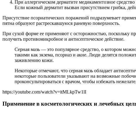
При аллергическом дерматите медикаментозное средство
Если кожный дерматит вызван присутствием грибка, дей
Присутствие псориатических поражений подразумевает примен
пятна образуют растрескавшуюся раневую поверхность.
При сухой форме ее применяют с осторожностью, поскольку пре
получить противомикробное и антисептическое действие.
Серная мазь — это популярное средство, о котором можн
такими как экзема, псориаз и акне. Люди делятся положи
заживлению кожи.
Некоторые отмечают, что серная мазь обладает антисепт
некоторые пользователи указывают на возможные побочны
проконсультироваться с врачом, чтобы избежать нежелат
https://youtube.com/watch?v=itMLkpTw1lI
Применение в косметологических и лечебных цел