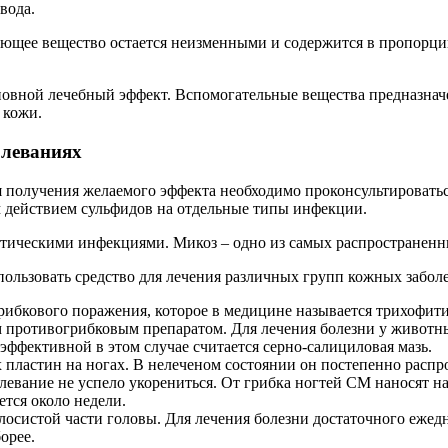
вода.
ующее вещество остается неизменными и содержится в пропорции
новной лечебный эффект. Вспомогательные вещества предназнач
 кожи.
олеваниях
я получения желаемого эффекта необходимо проконсультировать
м действием сульфидов на отдельные типы инфекции.
котическими инфекциями. Микоз – одно из самых распространен
пользовать средство для лечения различных групп кожных забол
рибкового поражения, которое в медицине называется трихофити
 противогрибковым препаратом. Для лечения болезни у животны
эффективной в этом случае считается серно-салициловая мазь.
ластин на ногах. В нелеченом состоянии он постепенно распрос
болевание не успело укорениться. От грибка ногтей СМ наносят н
тся около недели.
олосистой части головы. Для лечения болезни достаточного ежед
орее.