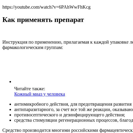
https://youtube.com/watch?v=6PAhWwFhKcg
Как применять препарат
Инструкция по применению, прилагаемая к каждой упаковке ле
фармакологическим группам:
Читайте также:
Кожный миаз у человека
антимикробного действия, для предотвращения развития
антипаразитарного, за счет все той же реакции, оказыв
противосептического и дезинфицирующего действия;
средства стимуляции регенерационных процессов, благо
Средство производится многими российскими фармацевтическим