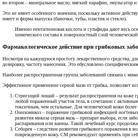
во втором – минеральное масло, мягкий парафин, эмульгатор и 
Это не имеет особенного значения, поскольку активное действ
имеет и форма выпуска (баночки, тубы, пластик и стекло).
Именно пентатионовая кислота и сульфиды дают весь ос
химического состава в поверхностный слой человеческой
Фармакологическое действие при грибковых заб
Несмотря на кажущуюся простоту лекарственного средства, дл
дозировку, частоту нанесения. Это обусловлено специфически
Наиболее распространенная группа заболеваний связана с ми
Эффективное применение серной мази от грибка, позволяет ис
Стригущий лишай – результат распространения на коже г
любой пораженный участок тела, в сочетании с активным
токсичным, чем остальные. Для человеческой кожи более 
Онихомикоз – поражение грибковой инфекцией ногтевых п
развития микоза серная мазь – препарат выбора, если за
распаривания или ванны. Такой лечебный курс продолжае
Себорея – следствие развития грибкового поражения в в
поврежденную кожу. СМ рекомендуют применять при себ