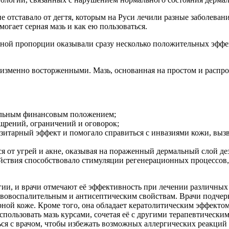
е отставало от дегтя, которым на Руси лечили разные заболеван
огает серная мазь и как ею пользоваться.
ной пропорции оказывали сразу несколько положительных эффек
еизменно восторженными. Мазь, основанная на простом и распро
бельным финансовым положением;
щрений, ограничений и оговорок;
зитарный эффект и помогало справиться с инвазиями кожи, выз
ся от угрей и акне, оказывая на пораженный дермальный слой д
ействия способствовало стимуляции регенерационных процессо
гии, и врачи отмечают её эффективность при лечении различных
ивовоспалительным и антисептическим свойствам. Врачи подчер
рной коже. Кроме того, она обладает кератолитическим эффекто
ользовать мазь курсами, сочетая её с другими терапевтическим
ься с врачом, чтобы избежать возможных аллергических реакций