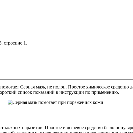
, строение 1.
о помогает Серная мазь, не полон. Простое химическое средство
 короткий список показаний в инструкции по применению.
от кожных паразитов. Простое и дешевое средство было популяр
ологий, связанных с нарушением нормального состояния дермал