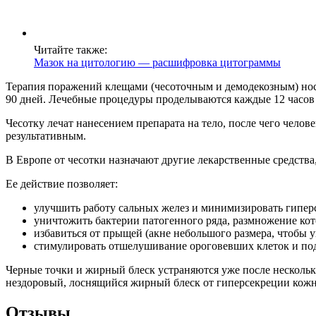
Читайте также:
Мазок на цитологию — расшифровка цитограммы
Терапия поражений клещами (чесоточным и демодекозным) носи
90 дней. Лечебные процедуры проделываются каждые 12 часов 
Чесотку лечат нанесением препарата на тело, после чего челов
результативным.
В Европе от чесотки назначают другие лекарственные средств
Ее действие позволяет:
улучшить работу сальных желез и минимизировать гипер
уничтожить бактерии патогенного ряда, размножение кот
избавиться от прыщей (акне небольшого размера, чтобы 
стимулировать отшелушивание ороговевших клеток и по
Черные точки и жирный блеск устраняются уже после нескольки
нездоровый, лоснящийся жирный блеск от гиперсекреции кожно
Отзывы