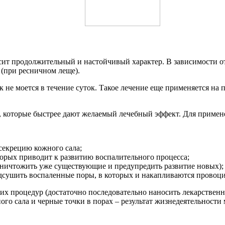
т продолжительный и настойчивый характер. В зависимости от 
(при ресничном леще).
ек не моется в течение суток. Такое лечение еще применяется на
а, которые быстрее дают желаемый лечебный эффект. Для примен
секрецию кожного сала;
орых приводит к развитию воспалительного процесса;
уничтожить уже существующие и предупредить развитие новых);
дсушить воспаленные поры, в которых и накапливаются прово
х процедур (достаточно последовательно наносить лекарственное 
го сала и черные точки в порах – результат жизнедеятельности