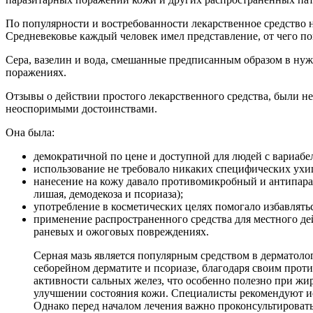
По популярности и востребованности лекарственное средство н
Средневековье каждый человек имел представление, от чего пом
Сера, вазелин и вода, смешанные предписанным образом в нуж
поражениях.
Отзывы о действии простого лекарственного средства, были н
неоспоримыми достоинствами.
Она была:
демократичной по цене и доступной для людей с вариа
использование не требовало никаких специфических ухи
нанесение на кожу давало противомикробный и антипара
лишая, демодекоза и псориаза);
употребление в косметических целях помогало избавлять
применение распространенного средства для местного д
раневых и ожоговых повреждениях.
Серная мазь является популярным средством в дерматоло
себорейном дерматите и псориазе, благодаря своим прот
активности сальных желез, что особенно полезно при жи
улучшении состояния кожи. Специалисты рекомендуют исп
Однако перед началом лечения важно проконсультироват