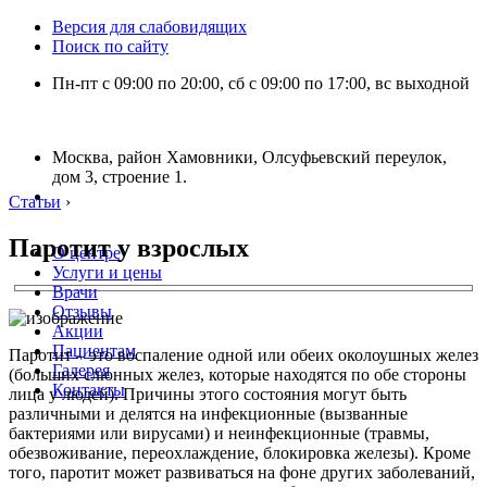
Версия для слабовидящих
Поиск по сайту
Пн-пт с 09:00 по 20:00, сб с 09:00 по 17:00, вс выходной
Москва, район Хамовники, Олсуфьевский переулок,
дом 3, строение 1.
Статьи
›
Паротит у взрослых
О центре
Услуги и цены
Врачи
Отзывы
Акции
Пациентам
Паротит – это воспаление одной или обеих околоушных желез
Галерея
(больших слюнных желез, которые находятся по обе стороны
Контакты
лица у людей). Причины этого состояния могут быть
различными и делятся на инфекционные (вызванные
бактериями или вирусами) и неинфекционные (травмы,
обезвоживание, переохлаждение, блокировка железы). Кроме
того, паротит может развиваться на фоне других заболеваний,