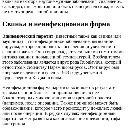
включая некоторые аутоиммунные заболевания, сиаладеноз,
саркоидоз, пневмопатию или быть неспецифическим, то есть
не иметь определенной причины.
Свинка и неинфекционная форма
Эпидемический паротит
(известный также как свинка или
заушница) – это инфекционное заболевание, вызванное
вирусом, которое приводит к воспалению и увеличению
слюнных желез. Оно сопровождается сильными симптомами
интоксикации и повышенной температурой. Возбудителем
этого заболевания является вирус рода Rubulavirus, который
относится к семейству Парамиксовирусов. Этот вирус был
впервые выделен и изучен в 1943 году учеными Э.
Гудпасчером и К. Джонсоном.
Неинфекционная форма паротита возникает в результате
травмы слюнной железы и проникновения в нее
болезнетворных микроорганизмов из ротовой полости
(например, после операции). Также причиной может быть
обезвоживание, которое часто происходит у пожилых людей
или после операции. В редких случаях неинфекционный
паротит может развиться как осложнение пневмонии, тифа
или гриппа.