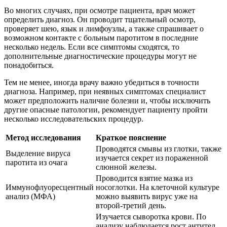
Во многих случаях, при осмотре пациента, врач может
определить диагноз. Он проводит тщательный осмотр,
проверяет шею, язык и лимфоузлы, а также спрашивает о
возможном контакте с больным паротитом в последние
несколько недель. Если все симптомы сходятся, то
дополнительные диагностические процедуры могут не
понадобиться.
Тем не менее, иногда врачу важно убедиться в точности
диагноза. Например, при неявных симптомах специалист
может предположить наличие болезни и, чтобы исключить
другие опасные патологии, рекомендует пациенту пройти
несколько исследовательских процедур.
Метод исследования
Краткое пояснение
Проводятся смывы из глотки, также
Выделение вируса
изучается секрет из пораженной
паротита из очага
слюнной железы.
Проводится взятие мазка из
Иммунофлуоресцентный
носоглотки. На клеточной культуре
анализ (МФА)
можно выявить вирус уже на
второй-третий день.
Изучается сыворотка крови. По
анализу наблюдается рост антител,