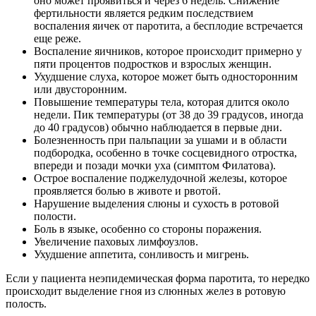
оно может проявиться и через 6 недель. Снижение
фертильности является редким последствием
воспаления яичек от паротита, а бесплодие встречается
еще реже.
Воспаление яичников, которое происходит примерно у
пяти процентов подростков и взрослых женщин.
Ухудшение слуха, которое может быть односторонним
или двусторонним.
Повышение температуры тела, которая длится около
недели. Пик температуры (от 38 до 39 градусов, иногда
до 40 градусов) обычно наблюдается в первые дни.
Болезненность при пальпации за ушами и в области
подбородка, особенно в точке сосцевидного отростка,
впереди и позади мочки уха (симптом Филатова).
Острое воспаление поджелудочной железы, которое
проявляется болью в животе и рвотой.
Нарушение выделения слюны и сухость в ротовой
полости.
Боль в языке, особенно со стороны поражения.
Увеличение паховых лимфоузлов.
Ухудшение аппетита, сонливость и мигрень.
Если у пациента неэпидемическая форма паротита, то нередко
происходит выделение гноя из слюнных желез в ротовую
полость.