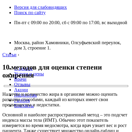
Версия для слабовидящих
Поиск по сайту
Пн-пт с 09:00 по 20:00, сб с 09:00 по 17:00, вс выходной
Москва, район Хамовники, Олсуфьевский переулок,
дом 3, строение 1.
Статьи
›
10 методов для оценки степени
О центре
ожирения
Услуги и цены
Врачи
Отзывы
Акции
Наличие и количество жира в организме можно оценить
Пациентам
разными способами, каждый из которых имеет свои
Галерея
преимущества и недостатки.
Контакты
Основной и наиболее распространенный метод – это подсчет
индекса массы тела (ИМТ). Обычно этот показатель
измеряется во время медосмотра, когда врач узнает вес и рост
пациента. Также существует множество онлайн-таблиц и