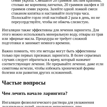
семян укропа. Смешайте 20 граммов листьев крапивы,
столько же корневищ лапчатки, 20 граммов шалфея и 10
граммов семян укропа. Залейте одной ложкой смеси
стаканом кипятка и настаивайте полутора часа.
Полоскайте горло этой настойкой 2 раза в день, но не
переусердствуйте, чтобы не обжечь слизистую.
Ингаляции также эффективны для лечения ларингита. Для
этого можно использовать минеральную воду, отвары из трав
или эфирные масла. Процедура не требует сложной
подготовки и занимает немного времени.
Важно помнить, что эти методы могут быть эффективны
только при первых признаках ларингита. В более серьезных
случаях следует обратиться к врачу, который назначит
соответствующее лечение. Не прерывайте лечение, даже если
симптомы исчезли, чтобы избежать хронической формы
болезни или развития других осложнений.
Частые вопросы
Чем лечить начало ларингита?
Ингаляции физиологического раствора для увлажнения
дыхательных путей, оральные антисептики, при