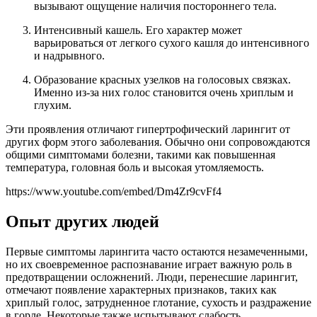
вызывают ощущение наличия постороннего тела.
Интенсивный кашель. Его характер может
варьироваться от легкого сухого кашля до интенсивного
и надрывного.
Образование красных узелков на голосовых связках.
Именно из-за них голос становится очень хриплым и
глухим.
Эти проявления отличают гипертрофический ларингит от
других форм этого заболевания. Обычно они сопровождаются
общими симптомами болезни, такими как повышенная
температура, головная боль и высокая утомляемость.
https://www.youtube.com/embed/Dm4Zr9cvFf4
Опыт других людей
Первые симптомы ларингита часто остаются незамеченными,
но их своевременное распознавание играет важную роль в
предотвращении осложнений. Люди, перенесшие ларингит,
отмечают появление характерных признаков, таких как
хриплый голос, затрудненное глотание, сухость и раздражение
в горле. Некоторые также испытывают слабость,