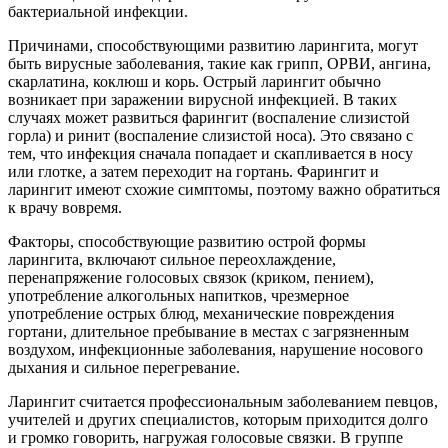
бактериальной инфекции.
Причинами, способствующими развитию ларингита, могут
быть вирусные заболевания, такие как грипп, ОРВИ, ангина,
скарлатина, коклюш и корь. Острый ларингит обычно
возникает при заражении вирусной инфекцией. В таких
случаях может развиться фарингит (воспаление слизистой
горла) и ринит (воспаление слизистой носа). Это связано с
тем, что инфекция сначала попадает и скапливается в носу
или глотке, а затем переходит на гортань. Фарингит и
ларингит имеют схожие симптомы, поэтому важно обратиться
к врачу вовремя.
Факторы, способствующие развитию острой формы
ларингита, включают сильное переохлаждение,
перенапряжение голосовых связок (криком, пением),
употребление алкогольных напитков, чрезмерное
употребление острых блюд, механические повреждения
гортани, длительное пребывание в местах с загрязненным
воздухом, инфекционные заболевания, нарушение носового
дыхания и сильное перегревание.
Ларингит считается профессиональным заболеванием певцов,
учителей и других специалистов, которым приходится долго
и громко говорить, нагружая голосовые связки. В группе