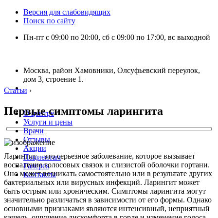
Версия для слабовидящих
Поиск по сайту
Пн-пт с 09:00 по 20:00, сб с 09:00 по 17:00, вс выходной
Москва, район Хамовники, Олсуфьевский переулок,
дом 3, строение 1.
Статьи
›
Первые симптомы ларингита
О центре
Услуги и цены
Врачи
Отзывы
Акции
Ларингит – это серьезное заболевание, которое вызывает
Пациентам
воспаление голосовых связок и слизистой оболочки гортани.
Галерея
Оно может возникать самостоятельно или в результате других
Контакты
бактериальных или вирусных инфекций. Ларингит может
быть острым или хроническим. Симптомы ларингита могут
значительно различаться в зависимости от его формы. Однако
основными признаками являются интенсивный, неприятный
кашель, ощущение дискомфорта в горле и изменение голоса.