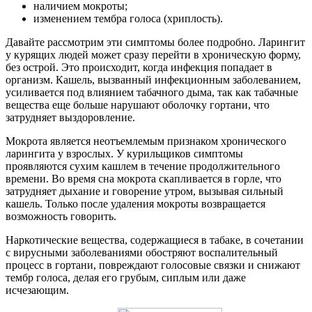
наличием мокроты;
изменением тембра голоса (хриплость).
Давайте рассмотрим эти симптомы более подробно. Ларингит
у курящих людей может сразу перейти в хроническую форму,
без острой. Это происходит, когда инфекция попадает в
организм. Кашель, вызванный инфекционным заболеванием,
усиливается под влиянием табачного дыма, так как табачные
вещества еще больше нарушают оболочку гортани, что
затрудняет выздоровление.
Мокрота является неотъемлемым признаком хронического
ларингита у взрослых. У курильщиков симптомы
проявляются сухим кашлем в течение продолжительного
времени. Во время сна мокрота скапливается в горле, что
затрудняет дыхание и говорение утром, вызывая сильный
кашель. Только после удаления мокроты возвращается
возможность говорить.
Наркотические вещества, содержащиеся в табаке, в сочетании
с вирусными заболеваниями обостряют воспалительный
процесс в гортани, повреждают голосовые связки и снижают
тембр голоса, делая его грубым, сиплым или даже
исчезающим.