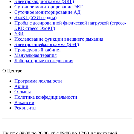
Электрокардиограмма (ЭКГ)
Суточное мониторирование ЭКГ
Суточное мониторирование АД
ЭхоКГ (УЗИ сердца)
Пробы с дозированной физической нагрузкой (стресс-
ЭКГ, стресс-ЭхоКГ)
УЗИ
Исследование функции внешнего дыхания
Электроэнцефалограмма (ЭЭГ)
Процедурный кабинет
Мануальная терапия
Лабораторные исследования
О Центре
Программа лояльности
Акции
Отзывы
Политика конфедициальности
Вакансии
Реквизиты
Пн-пт с 09:00 по 20:00, сб с 09:00 по 17:00, вс выходной