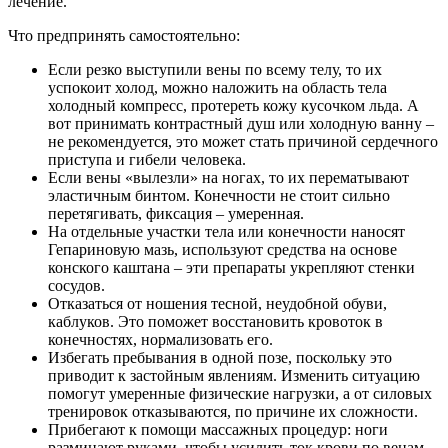
лечение.
Что предпринять самостоятельно:
Если резко выступили вены по всему телу, то их
успокоит холод, можно наложить на область тела
холодный компресс, протереть кожу кусочком льда. А
вот принимать контрастный душ или холодную ванну –
не рекомендуется, это может стать причиной сердечного
приступа и гибели человека.
Если вены «вылезли» на ногах, то их перематывают
эластичным бинтом. Конечности не стоит сильно
перетягивать, фиксация – умеренная.
На отдельные участки тела или конечности наносят
Гепариновую мазь, используют средства на основе
конского каштана – эти препараты укрепляют стенки
сосудов.
Отказаться от ношения тесной, неудобной обуви,
каблуков. Это поможет восстановить кровоток в
конечностях, нормализовать его.
Избегать пребывания в одной позе, поскольку это
приводит к застойным явлениям. Изменить ситуацию
помогут умеренные физические нагрузки, а от силовых
тренировок отказываются, по причине их сложности.
Прибегают к помощи массажных процедур: ноги
разминают руками, чтобы усилить ток крови по венам.