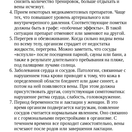
снизить количество тренировок, больше отдыхать и
вены исчезнут.
Прием некоторых медикаментозных препаратов. Чаще
тех, что повышают уровень артериального или
внутричерепного давления. Соответствующие пометки
должны быть в графе: «побочные эффекты». В такой
ситуации препарат отменяют или заменяют на другой.
Перегрев и обезвоживание. Когда сильно видны вены
по всему телу, организм страдает от недостатка
жидкости, перегрева. Можно заметить, что сосуды
«вспухли» после посещения парной, сауны или бани, а
также в результате длительного пребывания на пляже,
под палящими лучами солнца.
Заболевания сердца и сосудов. Патологии, связанные с
нарушением тока крови приводят к тому, что кожа в
определенной области бледнеет или даже синеет, а
потом на ней появляются вены. При этом должна
присутствовать другая, сопутствующая симптоматика:
нарушение ритма сердца, слабость, головокружение.
Период беременности и лактации у женщин. В это
время организм подвергается нагрузкам, появление
сосудов считается нормальным явлением. Оно связанно
и с гормональными перестройками в организме. С
течением времени все проходит самостоятельно, вены
исчезают после родов или завершения лактации.