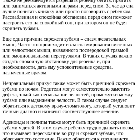
Также не рекомендуется разрешать ребенку бегать, прыгать
или заниматься активными играми перед сном. За час до сна
лучше почитать книжку или просто поговорить с ребенком.
Расслабленная и спокойная обстановка перед сном поможет
настроить его на спокойный сон, при котором он не будет
скрипеть зубами.
Еще одна причина скрежета зубами – спазм жевательных
мышц. Часто это происходит из-за спазмирования височных
или челюстных мышц, вызванного послеродовой травмой
или эмоциональными перегрузками. В таких случаях важно
создать спокойную обстановку для ребенка и, при
необходимости, дать ему успокоительные средства,
назначенные врачом.
Неправильный прикус также может быть причиной скрежета
зубами по ночам. Родители могут самостоятельно заметить
дефект, такой как несмыкание челюстей, промежутки между
зубами или выдвижение челюсти. В таком случае следует
обратиться к детскому врачу-стоматологу, который установит
точный диагноз и назначит соответствующее лечение.
Аденоиды и полипы также могут быть причиной скрежета
зубами у детей. В этом случае ребенку трудно дышать носом,
что вызывает пересыхание во рту и скрежет зубами, что
облегчает его состояние. Важно обратиться к специалисту,