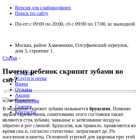
Версия для слабовидящих
Поиск по сайту
Пн-пт с 09:00 по 20:00, сб с 09:00 по 17:00, вс выходной
Москва, район Хамовники, Олсуфьевский переулок,
дом 3, строение 1.
Статьи
›
Почему ребенок скрипит зубами во
О центре
сне?
Услуги и цены
Врачи
Отзывы
Акции
Пациентам
Галерея
В медицине скрежет зубами называется
бруксизм
.
Помимо
Контакты
звуков скрежетания, симптомами этого состояния также
являются стук зубами, чавканье и затягивание воздуха
обратно в рот слюной. Бруксизм, как правило, проявляется во
время сна и, согласно статистике, затрагивает до 3%
населения планеты. Основной угрозой для здоровья при этой