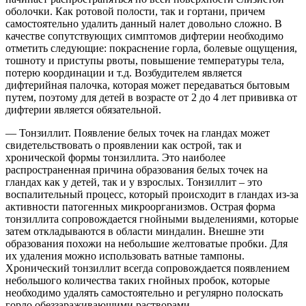
оболочки. Как ротовой полости, так и гортани, причем
самостоятельно удалить данный налет довольно сложно. В
качестве сопутствующих симптомов дифтерии необходимо
отметить следующие: покраснение горла, болевые ощущения,
тошноту и приступы рвоты, повышение температуры тела,
потерю координации и т.д. Возбудителем является
дифтерийная палочка, которая может передаваться бытовым
путем, поэтому для детей в возрасте от 2 до 4 лет прививка от
дифтерии является обязательной.
— Тонзиллит. Появление белых точек на гландах может
свидетельствовать о проявлении как острой, так и
хронической формы тонзиллита. Это наиболее
распространенная причина образования белых точек на
гландах как у детей, так и у взрослых. Тонзиллит – это
воспалительный процесс, который происходит в гландах из-за
активности патогенных микроорганизмов. Острая форма
тонзиллита сопровождается гнойными выделениями, которые
затем откладываются в области миндалин. Внешне эти
образования похожи на небольшие желтоватые пробки. Для
их удаления можно использовать ватные тампоны.
Хронический тонзиллит всегда сопровождается появлением
небольшого количества таких гнойных пробок, которые
необходимо удалять самостоятельно и регулярно полоскать
горло обеззараживающими растворами.