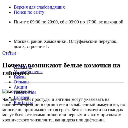
Версия для слабовидящих
Поиск по сайту
Пн-пт с 09:00 по 20:00, сб с 09:00 по 17:00, вс выходной
Москва, район Хамовники, Олсуфьевский переулок,
дом 3, строение 1.
Статьи
›
Почему возникают белые комочки на
О центре
гландах?
Услуги и цены
Врачи
Отзывы
Акции
Пациентам
Галерея
Частые случаи простуды и ангины могут указывать на
Контакты
наличие инфекции в организме и ослабленный иммунитет, но
многие не принимают это всерьез. Белые комочки на гландах
могут быть остатками пищи или первым и ярким признаком
хронического тонзиллита, кандидоза или дифтерии.