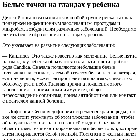
Белые точки на гландах у ребенка
Детский организм находится в особой группе риска, так как
подвержен инфекционным заболеваниям, простудам и
микробам, возбудителям различных заболеваний. Необходимо
лечить белые образования на гландах у ребенка.
Это указывает на развитие следующих заболеваний:
— Кандидоз. Это также известно как молочница. Белые пятна
на гландах у ребенка образуются из-за активности грибков
рода Candida. Сначала появляются небольшие белые
пятнышки на гландах, затем образуется белая пленка, которая,
если не лечить, может распространиться на язык, слизистую
оболочку рта и небо. Главная причина появления этого
заболевания – пониженный иммунитет, общее
переохлаждение организма, прием антибиотиков или контакт
с носителем данной болезни.
— Дифтерия. Сегодня дифтерия встречается крайне редко, но
все же стоит упомянуть об этом тяжелом заболевании, чтобы
обнаружить его признаки на ранней стадии. Сначала в
области гланд начинают образовываться белые точки, которые
затем покрываются белой пленкой. Постепенно желтый налет
начинает распространяться по всей поверхности слизистой