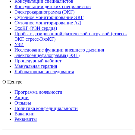
Консультации специалистов
Консультации детских специалистов
Электрокардиограмма (ЭКГ)
Суточное мониторирование ЭКГ
Суточное мониторирование АД
ЭхоКГ (УЗИ сердца)
Пробы с дозированной физической нагрузкой (стресс-
ЭКГ, стресс-ЭхоКГ)
УЗИ
Исследование функции внешнего дыхания
Электроэнцефалограмма (ЭЭГ)
Процедурный кабинет
Мануальная терапия
Лабораторные исследования
О Центре
Программа лояльности
Акции
Отзывы
Политика конфедициальности
Вакансии
Реквизиты