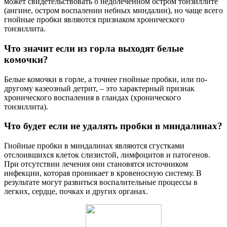
может свидетельствовать о недолеченном остром тонзиллите
(ангине, остром воспалении небных миндалин), но чаще всего
гнойные пробки являются признаком хронического
тонзиллита.
Что значит если из горла выходят белые
комочки?
Белые комочки в горле, а точнее гнойные пробки, или по-
другому казеозный детрит, – это характерный признак
хронического воспаления в гландах (хронического
тонзиллита).
Что будет если не удалять пробки в миндалинах?
Гнойные пробки в миндалинах являются сгустками
отслоившихся клеток слизистой, лимфоцитов и патогенов.
При отсутствии лечения они становятся источником
инфекции, которая проникает в кровеносную систему. В
результате могут развиться воспалительные процессы в
легких, сердце, почках и других органах.