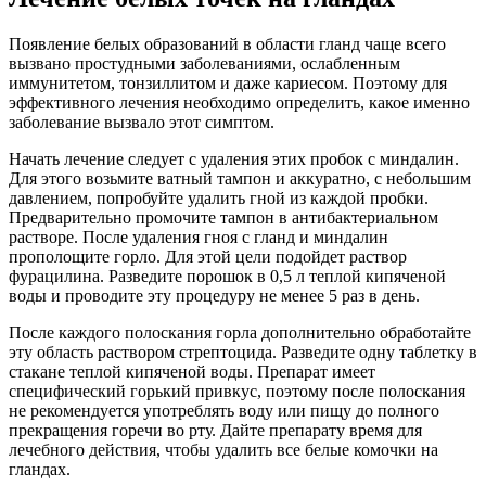
Появление белых образований в области гланд чаще всего
вызвано простудными заболеваниями, ослабленным
иммунитетом, тонзиллитом и даже кариесом. Поэтому для
эффективного лечения необходимо определить, какое именно
заболевание вызвало этот симптом.
Начать лечение следует с удаления этих пробок с миндалин.
Для этого возьмите ватный тампон и аккуратно, с небольшим
давлением, попробуйте удалить гной из каждой пробки.
Предварительно промочите тампон в антибактериальном
растворе. После удаления гноя с гланд и миндалин
прополощите горло. Для этой цели подойдет раствор
фурацилина. Разведите порошок в 0,5 л теплой кипяченой
воды и проводите эту процедуру не менее 5 раз в день.
После каждого полоскания горла дополнительно обработайте
эту область раствором стрептоцида. Разведите одну таблетку в
стакане теплой кипяченой воды. Препарат имеет
специфический горький привкус, поэтому после полоскания
не рекомендуется употреблять воду или пищу до полного
прекращения горечи во рту. Дайте препарату время для
лечебного действия, чтобы удалить все белые комочки на
гландах.