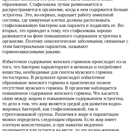
образование. Стафилококк лучше размножается и
распространяется в организме, когда в нем содержится больше
эстрогена. Это, во-первых, нарушает работу иммунной
системы, где иммунные клетки должны распознавать
стафилококковую бактерию как паразита и подавлять ее. Во-
вторых, это приводит к тому, что стафилококк хорошо
развивается на фоне повышенного содержания эстрогена в
организме. Поэтому онкологические заболевания, связанные с
этим бактериальным паразитом, называют
гормонозависимыми раками.
Избыточное содержание женских гормонов происходит из-за
того, что бактерии паразитируют в яичниках и потребляют
вещества, необходимые для синтеза мужского гормона
тестостерона. В результате происходит избыточное
образование женского гормона и практически полное
отсутствие мужского гормона. В организме наблюдается
повышенное содержание женского гормона. Что касается
связи между жиром и повышенным содержанием эстрогена,
то дело в том, что жир является средой для развития водно-
жировых бактерий, как стафилококковой, так и
стрептококковой группы. Различия в жире и паразитации
можно определить следующим образом. Если жир имеет
плотную консистенцию, и при нажатии медленно
поднимается или остается на месте, то это водно-жировая