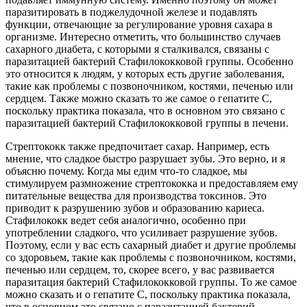
паразитировать в поджелудочной железе и подавлять
функции, отвечающие за регулирование уровня сахара в
организме. Интересно отметить, что большинство случаев
сахарного диабета, с которыми я сталкивался, связаны с
паразитацией бактерий Стафилококковой группы. Особенно
это относится к людям, у которых есть другие заболевания,
такие как проблемы с позвоночником, костями, печенью или
сердцем. Также можно сказать то же самое о гепатите С,
поскольку практика показала, что в основном это связано с
паразитацией бактерий Стафилококковой группы в печени.
Стрептококк также предпочитает сахар. Например, есть
мнение, что сладкое быстро разрушает зубы. Это верно, и я
объясню почему. Когда мы едим что-то сладкое, мы
стимулируем размножение стрептококка и предоставляем ему
питательные вещества для производства токсинов. Это
приводит к разрушению зубов и образованию кариеса.
Стафилококк ведет себя аналогично, особенно при
употреблении сладкого, что усиливает разрушение зубов.
Поэтому, если у вас есть сахарный диабет и другие проблемы
со здоровьем, такие как проблемы с позвоночником, костями,
печенью или сердцем, то, скорее всего, у вас развивается
паразитация бактерий Стафилококковой группы. То же самое
можно сказать и о гепатите С, поскольку практика показала,
что в основном это связано с паразитацией бактерий