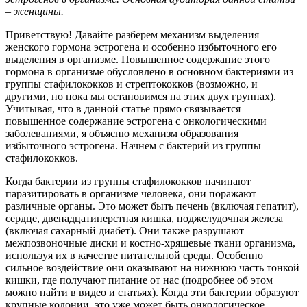
– женщины.
Приветствую! Давайте разберем механизм выделения
женского гормона эстрогена и особенно избыточного его
выделения в организме. Повышенное содержание этого
гормона в организме обусловлено в основном бактериями из
группы стафилококков и стрептококков (возможно, и
другими, но пока мы остановимся на этих двух группах).
Учитывая, что в данной статье прямо связывается
повышенное содержание эстрогена с онкологическими
заболеваниями, я объясню механизм образования
избыточного эстрогена. Начнем с бактерий из группы
стафилококков.
Когда бактерии из группы стафилококков начинают
паразитировать в организме человека, они поражают
различные органы. Это может быть печень (включая гепатит),
сердце, двенадцатиперстная кишка, поджелудочная железа
(включая сахарный диабет). Они также разрушают
межпозвоночные диски и костно-хрящевые ткани организма,
используя их в качестве питательной среды. Особенно
сильное воздействие они оказывают на нижнюю часть тонкой
кишки, где получают питание от нас (подробнее об этом
можно найти в видео и статьях). Когда эти бактерии образуют
крупные колонии, это уже может быть онкологическое