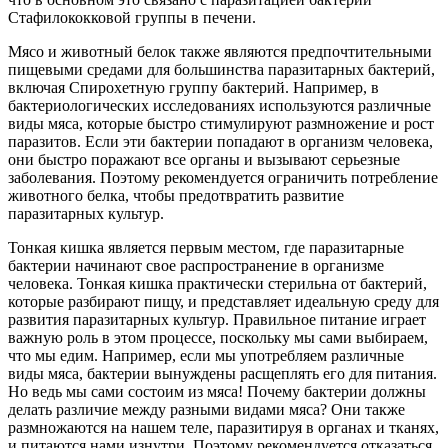
Стафилококковой группы в печени.
Мясо и животный белок также являются предпочтительными
пищевыми средами для большинства паразитарных бактерий,
включая Спирохетную группу бактерий. Например, в
бактериологических исследованиях используются различные
виды мяса, которые быстро стимулируют размножение и рост
паразитов. Если эти бактерии попадают в организм человека,
они быстро поражают все органы и вызывают серьезные
заболевания. Поэтому рекомендуется ограничить потребление
животного белка, чтобы предотвратить развитие
паразитарных культур.
Тонкая кишка является первым местом, где паразитарные
бактерии начинают свое распространение в организме
человека. Тонкая кишка практически стерильна от бактерий,
которые разбирают пищу, и представляет идеальную среду для
развития паразитарных культур. Правильное питание играет
важную роль в этом процессе, поскольку мы сами выбираем,
что мы едим. Например, если мы употребляем различные
виды мяса, бактерии вынуждены расщеплять его для питания.
Но ведь мы сами состоим из мяса! Почему бактерии должны
делать различие между разными видами мяса? Они также
размножаются на нашем теле, паразитируя в органах и тканях,
и питаются нами изнутри. Поэтому рекомендуется отказаться