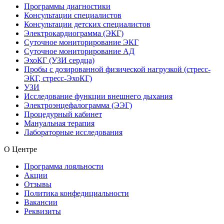
Программы диагностики
Консультации специалистов
Консультации детских специалистов
Электрокардиограмма (ЭКГ)
Суточное мониторирование ЭКГ
Суточное мониторирование АД
ЭхоКГ (УЗИ сердца)
Пробы с дозированной физической нагрузкой (стресс-
ЭКГ, стресс-ЭхоКГ)
УЗИ
Исследование функции внешнего дыхания
Электроэнцефалограмма (ЭЭГ)
Процедурный кабинет
Мануальная терапия
Лабораторные исследования
О Центре
Программа лояльности
Акции
Отзывы
Политика конфедициальности
Вакансии
Реквизиты