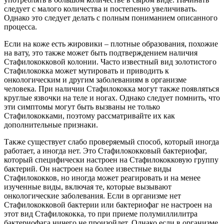
следует с малого количества и постепенно увеличивать.
Однако это следует делать с полным пониманием описанного
процесса.
Если на коже есть жировики – плотные образования, похожие
на вату, это также может быть подтверждением наличия
Стафилококковой колонии. Часто известный вид золотистого
Стафилококка может мутировать и приводить к
онкологическим и другим заболеваниям в организме
человека. При наличии Стафилококка могут также появляться
круглые язвочки на теле и ногах. Однако следует помнить, что
эти симптомы могут быть вызваны не только
Стафилококками, поэтому рассматривайте их как
дополнительные признаки.
Также существует слабо проверяемый способ, который иногда
работает, а иногда нет. Это Стафилококковый бактериофаг,
который специфически настроен на Стафилококковую группу
бактерий. Он настроен на более известные виды
Стафилококков, но иногда может реагировать и на менее
изученные виды, включая те, которые вызывают
онкологические заболевания. Если в организме нет
Стафилококковой бактерии или бактериофаг не настроен на
этот вид Стафилококка, то при приеме полумиллилитра
бактериофага ничего не произойдет. Однако если в организме