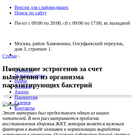
Версия для слабовидящих
Поиск по сайту
Пн-пт с 09:00 по 20:00, сб с 09:00 по 17:00, вс выходной
Москва, район Хамовники, Олсуфьевский переулок,
дом 3, строение 1.
Статьи
›
Понижение эстрогенов за счет
О центре
выведения из организма
Услуги и цены
Врачи
паразитирующих бактерий
Отзывы
Акции
Пациентам
Галерея
Контакты
Этот материал был предоставлен одним из наших
читателей. В нем рассматривается проблема
восстановления здоровья ЖКТ, которая является важным
фактором в выводе излишков и нормализации выработки
эстрогенов в организме. Основная аудитория данной статьи