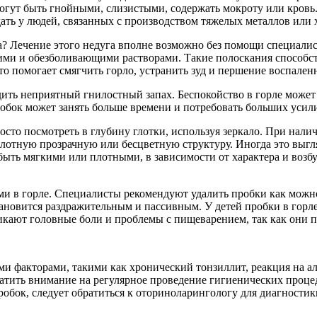
могут быть гнойными, слизистыми, содержать мокроту или кровь
ть у людей, связанных с производством тяжелых металлов или 
а? Лечение этого недуга вполне возможно без помощи специалис
ющими и обезболивающими растворами. Такие полоскания спосо
то помогает смягчить горло, устранить зуд и першение воспален
дить неприятный гнилостный запах. Беспокойство в горле может 
робок может занять больше времени и потребовать больших усил
осто посмотреть в глубину глотки, используя зеркало. При нали
отную прозрачную или бесцветную структуру. Иногда это выгляд
ыть мягкими или плотными, в зависимости от характера и возб
и в горле. Специалисты рекомендуют удалить пробки как можно 
становится раздражительным и пассивным. У детей пробки в гор
икают головные боли и проблемы с пищеварением, так как они по
ми факторами, такими как хронический тонзиллит, реакция на а
тить внимание на регулярное проведение гигиенических процед
робок, следует обратиться к оториноларингологу для диагностик