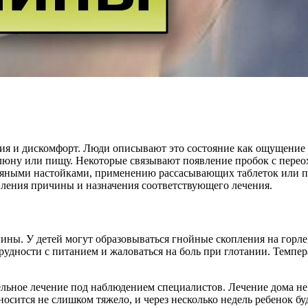
я и дискомфорт. Люди описывают это состояние как ощущение к
слюну или пищу. Некоторые связывают появление пробок с пере
яными настойками, применению рассасывающих таблеток или про
вления причины и назначения соответствующего лечения.
ины. У детей могут образовываться гнойные скопления на горле,
удности с питанием и жаловаться на боль при глотании. Темпер
тельное лечение под наблюдением специалистов. Лечение дома н
осится не слишком тяжело, и через несколько недель ребенок бу