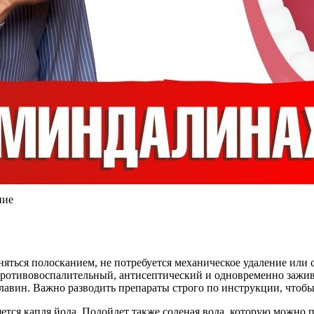
ние
аняться полосканием, не потребуется механическое удаление или
 противовоспалительный, антисептический и одновременно зажи
авин. Важно разводить препараты строго по инструкции, чтобы
яется капля йода. Подойдет также соленая вода, которую можно