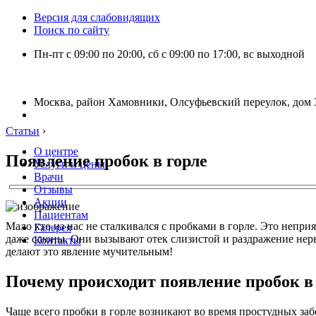
Версия для слабовидящих
Поиск по сайту
Пн-пт с 09:00 по 20:00, сб с 09:00 по 17:00, вс выходной
Москва, район Хамовники, Олсуфьевский переулок, дом 3
Статьи
›
О центре
Появление пробок в горле
Услуги и цены
Врачи
Отзывы
Акции
Пациентам
Мало кто из нас не сталкивался с пробками в горле. Это непр
Галерея
даже слюны. Они вызывают отек слизистой и раздражение нер
Контакты
делают это явление мучительным!
Почему происходит появление пробок в
Чаще всего пробки в горле возникают во время простудных за