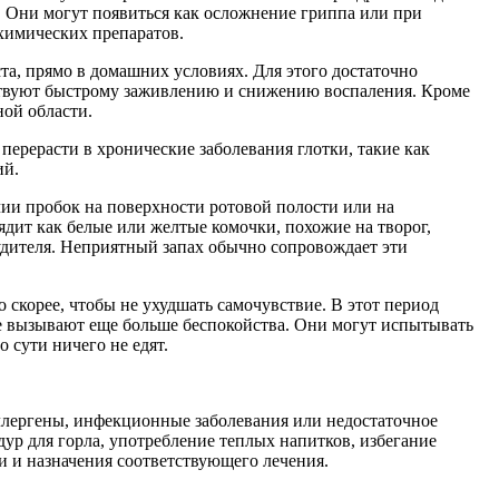
. Они могут появиться как осложнение гриппа или при
химических препаратов.
та, прямо в домашних условиях. Для этого достаточно
бствуют быстрому заживлению и снижению воспаления. Кроме
ной области.
перерасти в хронические заболевания глотки, такие как
ий.
чии пробок на поверхности ротовой полости или на
ит как белые или желтые комочки, похожие на творог,
удителя. Неприятный запах обычно сопровождает эти
скорее, чтобы не ухудшать самочувствие. В этот период
ле вызывают еще больше беспокойства. Они могут испытывать
 сути ничего не едят.
ллергены, инфекционные заболевания или недостаточное
ур для горла, употребление теплых напитков, избегание
и и назначения соответствующего лечения.