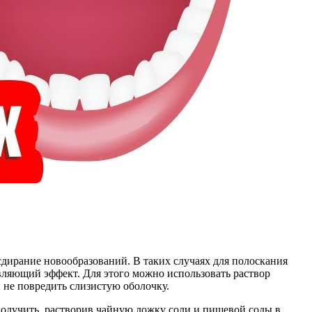
 сдирание новообразований. В таких случаях для полоскания
вляющий эффект. Для этого можно использовать раствор
 не повредить слизистую оболочку.
 получить, растворив чайную ложку соли и пищевой соды в