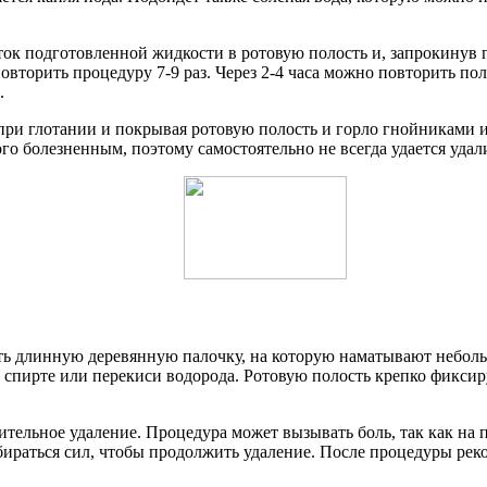
ок подготовленной жидкости в ротовую полость и, запрокинув п
повторить процедуру 7-9 раз. Через 2-4 часа можно повторить п
.
 при глотании и покрывая ротовую полость и горло гнойниками 
 болезненным, поэтому самостоятельно не всегда удается удали
ть длинную деревянную палочку, на которую наматывают неболь
 спирте или перекиси водорода. Ротовую полость крепко фикс
тельное удаление. Процедура может вызывать боль, так как на 
ираться сил, чтобы продолжить удаление. После процедуры рек