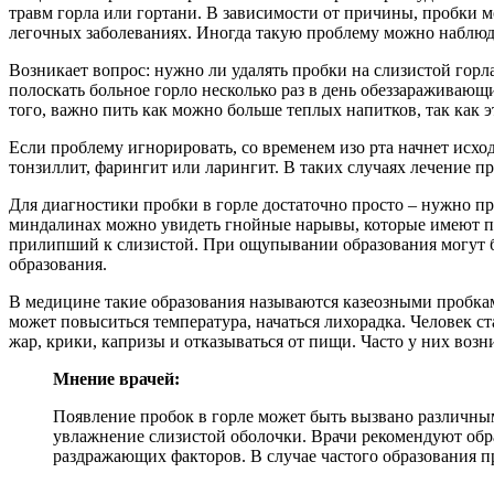
травм горла или гортани. В зависимости от причины, пробки 
легочных заболеваниях. Иногда такую проблему можно наблюда
Возникает вопрос: нужно ли удалять пробки на слизистой горл
полоскать больное горло несколько раз в день обеззаражива
того, важно пить как можно больше теплых напитков, так как э
Если проблему игнорировать, со временем изо рта начнет исхо
тонзиллит, фарингит или ларингит. В таких случаях лечение п
Для диагностики пробки в горле достаточно просто – нужно пр
миндалинах можно увидеть гнойные нарывы, которые имеют пл
прилипший к слизистой. При ощупывании образования могут б
образования.
В медицине такие образования называются казеозными пробкам
может повыситься температура, начаться лихорадка. Человек 
жар, крики, капризы и отказываться от пищи. Часто у них возн
Мнение врачей:
Появление пробок в горле может быть вызвано различны
увлажнение слизистой оболочки. Врачи рекомендуют обра
раздражающих факторов. В случае частого образования п