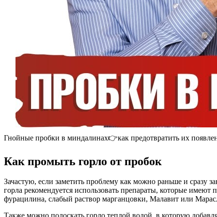
Гнойные пробки в миндалинах👉как предотвратить их появле
Как промыть горло от пробок
Зачастую, если заметить проблему как можно раньше и сразу з
горла рекомендуется использовать препараты, которые имеют
фурацилина, слабый раствор марганцовки, Малавит или Марасл
Также можно полоскать горло теплой водой, в которую добавл