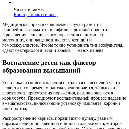
Читайте также:
Корица: польза и вред
Медицинская практика включает случаи развития
гонорейного стоматита и сифилиса ротовой полости.
Проявления венерического поражения напоминают
молочницу, они чаще возникают у женщин и
гомосексуалистов. Чтобы точно установить тип возбудителя,
сдают бактериологический анализ — мазок из зева.
Воспаление десен как фактор
образования высыпаний
Если локализация воспаления находится на десневой части
челюсти и со временем папула увеличивается, то высока
вероятность присутствия поражения, развивающегося в
корнях зуба. Провоцируют воспалительный процесс недавние
вмешательства, включающие установку импланта, коронки
или протеза.
Распространение кариеса, поразившего пульпу, равным
образом ведет к появлению гнойного содержимого, которое
может выходить через свищевой канал. Мутные выделения из