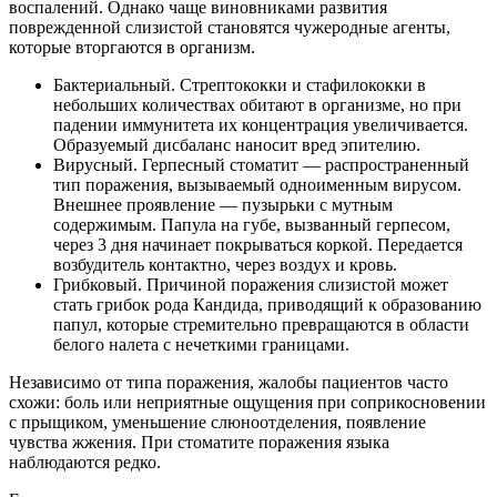
воспалений. Однако чаще виновниками развития
поврежденной слизистой становятся чужеродные агенты,
которые вторгаются в организм.
Бактериальный. Стрептококки и стафилококки в
небольших количествах обитают в организме, но при
падении иммунитета их концентрация увеличивается.
Образуемый дисбаланс наносит вред эпителию.
Вирусный. Герпесный стоматит — распространенный
тип поражения, вызываемый одноименным вирусом.
Внешнее проявление — пузырьки с мутным
содержимым. Папула на губе, вызванный герпесом,
через 3 дня начинает покрываться коркой. Передается
возбудитель контактно, через воздух и кровь.
Грибковый. Причиной поражения слизистой может
стать грибок рода Кандида, приводящий к образованию
папул, которые стремительно превращаются в области
белого налета с нечеткими границами.
Независимо от типа поражения, жалобы пациентов часто
схожи: боль или неприятные ощущения при соприкосновении
с прыщиком, уменьшение слюноотделения, появление
чувства жжения. При стоматите поражения языка
наблюдаются редко.