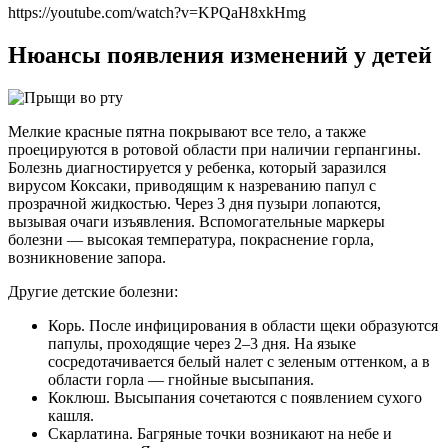
https://youtube.com/watch?v=KPQaH8xkHmg
Нюансы появления изменений у детей
Мелкие красные пятна покрывают все тело, а также
проецируются в ротовой области при наличии герпангины.
Болезнь диагностируется у ребенка, который заразился
вирусом Коксаки, приводящим к назреванию папул с
прозрачной жидкостью. Через 3 дня пузыри лопаются,
вызывая очаги изъявления. Вспомогательные маркеры
болезни — высокая температура, покраснение горла,
возникновение запора.
Другие детские болезни:
Корь. После инфицирования в области щеки образуются
папулы, проходящие через 2–3 дня. На языке
сосредотачивается белый налет с зеленым оттенком, а в
области горла — гнойные высыпания.
Коклюш. Высыпания сочетаются с появлением сухого
кашля.
Скарлатина. Багряные точки возникают на небе и