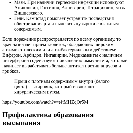
Мази. При наличии герпесной инфекции используют
Ацикловир, Госсипол, Алпизарин, Тетрациклин, мазь
Вишневского.
Гели. Камистад помогает устранить последствия
обветривания рта и вылечить пузырьки с влажным
содержимым.
Если поражение распространяется по всему организму, то
врач назначает прием таблеток, обладающих широким
антимикотическим или антибактериальным действием:
Виферон, Арбидол, Ингавирин. Медикаменты с наличием
интерферона содействуют повышению иммунитета, который
начинает вырабатывать больше антител против вирусов и
грибков.
Прыщ с плотным содержимым внутри (белого
цвета) — жировик, который извлекают
хирургическим путем.
https://youtube.com/watch?v=t4tMHZqOr5M
Профилактика образования
высыпания