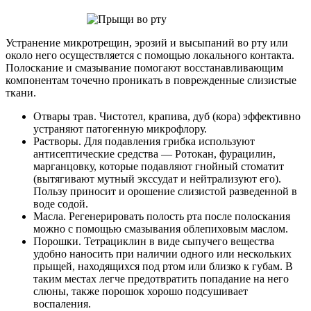
Устранение микротрещин, эрозий и высыпаний во рту или
около него осуществляется с помощью локального контакта.
Полоскание и смазывание помогают восстанавливающим
компонентам точечно проникать в поврежденные слизистые
ткани.
Отвары трав. Чистотел, крапива, дуб (кора) эффективно
устраняют патогенную микрофлору.
Растворы. Для подавления грибка используют
антисептические средства — Ротокан, фурацилин,
марганцовку, которые подавляют гнойный стоматит
(вытягивают мутный экссудат и нейтрализуют его).
Пользу приносит и орошение слизистой разведенной в
воде содой.
Масла. Регенерировать полость рта после полоскания
можно с помощью смазывания облепиховым маслом.
Порошки. Тетрациклин в виде сыпучего вещества
удобно наносить при наличии одного или нескольких
прыщей, находящихся под ртом или близко к губам. В
таким местах легче предотвратить попадание на него
слюны, также порошок хорошо подсушивает
воспаления.