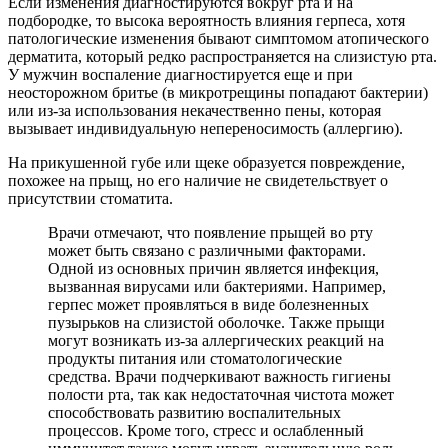
Если изменения диагностируются вокруг рта и на
подбородке, то высока вероятность влияния герпеса, хотя
патологические изменения бывают симптомом атопического
дерматита, который редко распространяется на слизистую рта.
У мужчин воспаление диагностируется еще и при
неосторожном бритье (в микротрещины попадают бактерии)
или из-за использования некачественно пены, которая
вызывает индивидуальную непереносимость (аллергию).
На прикушенной губе или щеке образуется повреждение,
похожее на прыщ, но его наличие не свидетельствует о
присутствии стоматита.
Врачи отмечают, что появление прыщей во рту
может быть связано с различными факторами.
Одной из основных причин является инфекция,
вызванная вирусами или бактериями. Например,
герпес может проявляться в виде болезненных
пузырьков на слизистой оболочке. Также прыщи
могут возникать из-за аллергических реакций на
продукты питания или стоматологические
средства. Врачи подчеркивают важность гигиены
полости рта, так как недостаточная чистота может
способствовать развитию воспалительных
процессов. Кроме того, стресс и ослабленный