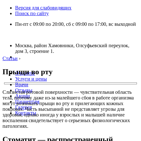
Версия для слабовидящих
Поиск по сайту
Пн-пт с 09:00 по 20:00, сб с 09:00 по 17:00, вс выходной
Москва, район Хамовники, Олсуфьевский переулок,
дом 3, строение 1.
Статьи
›
Прыщи во рту
О центре
Услуги и цены
Врачи
Отзывы
Слизистая ротовой поверхности — чувствительная область
Акции
тела, поэтому даже из-за малейшего сбоя в работе организма
Пациентам
могут возникать прыщи во рту и прилегающих кожных
Галерея
покровах. Часть высыпаний не представляет угрозы для
Контакты
здоровья, однако иногда у взрослых и малышей наличие
воспаления свидетельствует о серьезных физиологических
патологиях.
Стоматит — распространенный