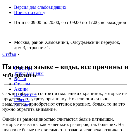
Версия для слабовидящих
Поиск по сайту
Пн-пт с 09:00 по 20:00, сб с 09:00 по 17:00, вс выходной
Москва, район Хамовники, Олсуфьевский переулок,
дом 3, строение 1.
Статьи
›
Пятна на языке – виды, все причины и
О центре
что делать
Услуги и цены
Врачи
Отзывы
Акции
Сам по себе язык состоит из маленьких крапинок, которые не
Пациентам
представляют угрозу организму. Но если они сильно
Галерея
выделяются, приобретают оттенок красных, белых, то на это
Контакты
нужно обратить внимание.
Одной из разновидностью считаются белые пятнышки,
которые известны как маленьких размеров, так больших. На
практике белые независимо от возраста человека возникают