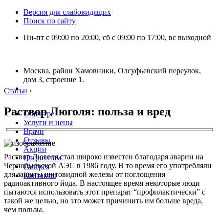
Версия для слабовидящих
Поиск по сайту
Пн-пт с 09:00 по 20:00, сб с 09:00 по 17:00, вс выходной
Москва, район Хамовники, Олсуфьевский переулок,
дом 3, строение 1.
Статьи
›
Раствор Люголя: польза и вред
О центре
Услуги и цены
Врачи
Отзывы
Акции
Раствор Люголя стал широко известен благодаря аварии на
Пациентам
Чернобыльской АЭС в 1986 году. В то время его употребляли
Галерея
для защиты щитовидной железы от поглощения
Контакты
радиоактивного йода. В настоящее время некоторые люди
пытаются использовать этот препарат “профилактически” с
такой же целью, но это может причинить им больше вреда,
чем пользы.