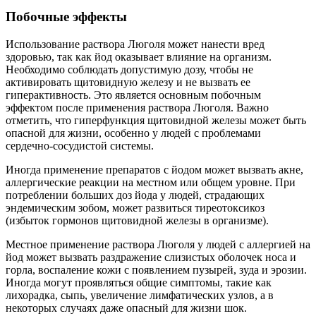
Побочные эффекты
Использование раствора Люголя может нанести вред
здоровью, так как йод оказывает влияние на организм.
Необходимо соблюдать допустимую дозу, чтобы не
активировать щитовидную железу и не вызвать ее
гиперактивность. Это является основным побочным
эффектом после применения раствора Люголя. Важно
отметить, что гиперфункция щитовидной железы может быть
опасной для жизни, особенно у людей с проблемами
сердечно-сосудистой системы.
Иногда применение препаратов с йодом может вызвать акне,
аллергические реакции на местном или общем уровне. При
потреблении больших доз йода у людей, страдающих
эндемическим зобом, может развиться тиреотоксикоз
(избыток гормонов щитовидной железы в организме).
Местное применение раствора Люголя у людей с аллергией на
йод может вызвать раздражение слизистых оболочек носа и
горла, воспаление кожи с появлением пузырей, зуда и эрозии.
Иногда могут проявляться общие симптомы, такие как
лихорадка, сыпь, увеличение лимфатических узлов, а в
некоторых случаях даже опасный для жизни шок.