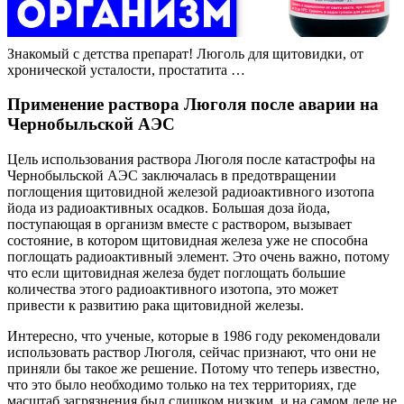
Знакомый с детства препарат! Люголь для щитовидки, от
хронической усталости, простатита …
Применение раствора Люголя после аварии на
Чернобыльской АЭС
Цель использования раствора Люголя после катастрофы на
Чернобыльской АЭС заключалась в предотвращении
поглощения щитовидной железой радиоактивного изотопа
йода из радиоактивных осадков. Большая доза йода,
поступающая в организм вместе с раствором, вызывает
состояние, в котором щитовидная железа уже не способна
поглощать радиоактивный элемент. Это очень важно, потому
что если щитовидная железа будет поглощать большие
количества этого радиоактивного изотопа, это может
привести к развитию рака щитовидной железы.
Интересно, что ученые, которые в 1986 году рекомендовали
использовать раствор Люголя, сейчас признают, что они не
приняли бы такое же решение. Потому что теперь известно,
что это было необходимо только на тех территориях, где
масштаб загрязнения был слишком низким, и на самом деле не