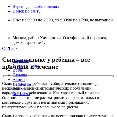
Версия для слабовидящих
Поиск по сайту
Пн-пт с 09:00 по 20:00, сб с 09:00 по 17:00, вс выходной
Москва, район Хамовники, Олсуфьевский переулок,
дом 3, строение 1.
Статьи
›
Сыпь на языке у ребенка – все
О центре
причины и лечение
Услуги и цены
Врачи
Отзывы
Акции
Сыпь на языке у ребенка – собирательное название для
Пациентам
нескольких видов симптоматических проявлений
Галерея
вариабельных заболеваний. Как характерный признак
Контакты
болезни, высыпание рассматривается врачом только в
комплексе с другими негативными признаками,
присутствующими у маленького пациента.
Сыпь на языке у ребенка – не всегда признак присутствующей