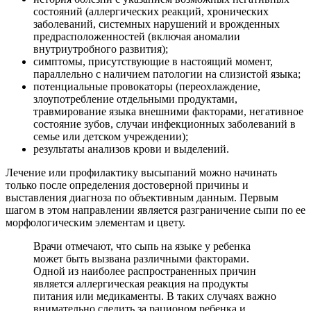
состояний (аллергических реакций, хронических
заболеваний, системных нарушений и врожденных
предрасположенностей (включая аномалии
внутриутробного развития);
симптомы, присутствующие в настоящий момент,
параллельно с наличием патологии на слизистой языка;
потенциальные провокаторы (переохлаждение,
злоупотребление отдельными продуктами,
травмирование языка внешними факторами, негативное
состояние зубов, случаи инфекционных заболеваний в
семье или детском учреждении);
результаты анализов крови и выделений.
Лечение или профилактику высыпаний можно начинать
только после определения достоверной причины и
выставления диагноза по объективным данным. Первым
шагом в этом направлении является разграничение сыпи по ее
морфологическим элементам и цвету.
Врачи отмечают, что сыпь на языке у ребенка
может быть вызвана различными факторами.
Одной из наиболее распространенных причин
является аллергическая реакция на продукты
питания или медикаменты. В таких случаях важно
внимательно следить за рационом ребенка и