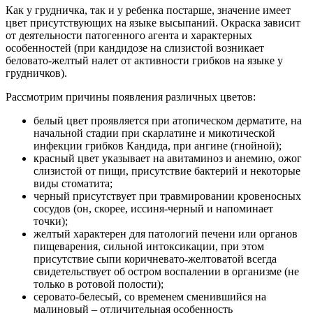
Как у грудничка, так и у ребенка постарше, значение имеет
цвет присутствующих на языке высыпаний. Окраска зависит
от деятельности патогенного агента и характерных
особенностей (при кандидозе на слизистой возникает
беловато-желтый налет от активности грибков на языке у
грудничков).
Рассмотрим причины появления различных цветов:
белый цвет проявляется при атопическом дерматите, на
начальной стадии при скарлатине и микотической
инфекции грибков Кандида, при ангине (гнойной);
красный цвет указывает на авитаминоз и анемию, ожог
слизистой от пищи, присутствие бактерий и некоторые
виды стоматита;
черный присутствует при травмировании кровеносных
сосудов (он, скорее, иссиня-черный и напоминает
точки);
желтый характерен для патологий печени или органов
пищеварения, сильной интоксикации, при этом
присутствие сыпи коричневато-желтоватой всегда
свидетельствует об остром воспалении в организме (не
только в ротовой полости);
серовато-белесый, со временем сменившийся на
малиновый – отличительная особенность