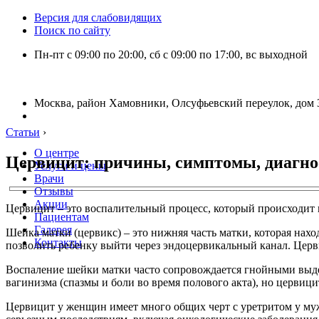
Версия для слабовидящих
Поиск по сайту
Пн-пт с 09:00 по 20:00, сб с 09:00 по 17:00, вс выходной
Москва, район Хамовники, Олсуфьевский переулок, дом 3
Статьи
›
О центре
Цервицит: причины, симптомы, диагно
Услуги и цены
Врачи
Отзывы
Акции
Цервицит – это воспалительный процесс, который происходит
Пациентам
Галерея
Шейка матки (цервикс) – это нижняя часть матки, которая нах
Контакты
позволить ребенку выйти через эндоцервикальный канал. Церв
Воспаление шейки матки часто сопровождается гнойными выде
вагинизма (спазмы и боли во время полового акта), но цервици
Цервицит у женщин имеет много общих черт с уретритом у му