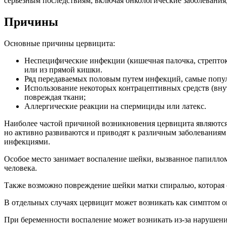
серьезным последствиям, включая онкологические заболевания,
Причины
Основные причины цервицита:
Неспецифические инфекции (кишечная палочка, стрептоко
или из прямой кишки.
Ряд передаваемых половым путем инфекций, самые популя
Использование некоторых контрацептивных средств (вну
повреждая ткани;
Аллергические реакции на спермициды или латекс.
Наиболее частой причиной возникновения цервицита являютс
но активно развиваются и приводят к различным заболевания
инфекциями.
Особое место занимает воспаление шейки, вызванное папиллом
человека.
Также возможно повреждение шейки матки спиралью, которая 
В отдельных случаях цервицит может возникать как симптом о
При беременности воспаление может возникать из-за нарушени