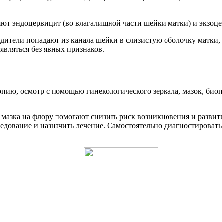
яют эндоцервицит (во влагалищной части шейки матки) и экзоце
будители попадают из канала шейки в слизистую оболочку матк
являться без явных признаков.
опию, осмотр с помощью гинекологического зеркала, мазок, био
а мазка на флору помогают снизить риск возникновения и разви
едование и назначить лечение. Самостоятельно диагностироват