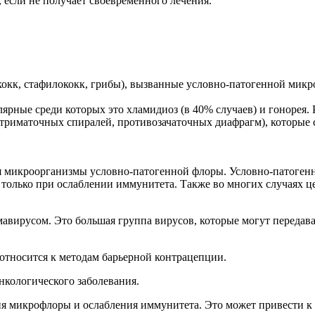
 если не получает своевременного лечения.
кк, стафилококк, грибы), вызванные условно-патогенной микро
рные среди которых это хламидиоз (в 40% случаев) и гонорея.
триматочных спиралей, противозачаточных диафрагм), которые
я микроорганизмы условно-патогенной флоры. Условно-патоген
м только при ослаблении иммунитета. Также во многих случаях
авирусом. Это большая группа вирусов, которые могут передав
относится к методам барьерной контрацепции.
нкологического заболевания.
я микрофлоры и ослабления иммунитета. Это может привести к 