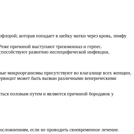
флорой, которая попадает в шейку матки через кровь, лимфу
 Реже причиной выступают трихомониаз и герпес.
 способствуют развитию неспецифической инфекции,
ные микроорганизмы присутствуют во влагалище всех женщин,
 цервицит может быть вызван различными венерическими
аться половым путем и являются причиной бородавок у
осложнениям, если не проводить своевременное лечение.