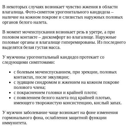
В некоторых случаях возникает чувство жжения в области
влагалища. Фото-симптом урогенитального кандидоза –
наличие на кожном покрове и слизистых наружных половых
органов белого налета.
В момент мочеиспускания возникает резь в уретре, а при
половом контакте – дискомфорт во влагалище. Наружные
половые органы и влагалище гиперемированы. Из последнего
выделятся белая густая масса.
У мужчины урогенитальный кандидоз протекает со
следующими симптомами:
с болевым мочеиспусканием, при эрекции, половых
контактах, после эякуляции;
с зудящим синдромом и жжением на кожном покрове
полового члена;
с покраснением головки и крайней плоти;
с появлением белого налета под крайней плотью,
имеющего творожистую консистенцию, кислый запах.
У мужчин заболевание чаще возникает на фоне изменения
гормонального фона, ослабления защитной функции
иммунитета.