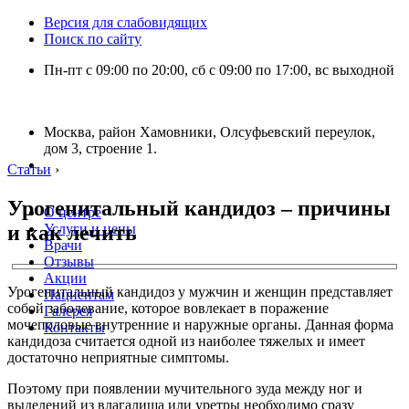
Версия для слабовидящих
Поиск по сайту
Пн-пт с 09:00 по 20:00, сб с 09:00 по 17:00, вс выходной
Москва, район Хамовники, Олсуфьевский переулок,
дом 3, строение 1.
Статьи
›
Урогенитальный кандидоз – причины
О центре
и как лечить
Услуги и цены
Врачи
Отзывы
Акции
Урогенитальный кандидоз у мужчин и женщин представляет
Пациентам
собой заболевание, которое вовлекает в поражение
Галерея
мочеполовые внутренние и наружные органы. Данная форма
Контакты
кандидоза считается одной из наиболее тяжелых и имеет
достаточно неприятные симптомы.
Поэтому при появлении мучительного зуда между ног и
выделений из влагалища или уретры необходимо сразу