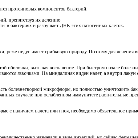
тез протеиновых компонентов бактерий.
й, препятствуя их делению.
ты в бактериях и разрушает ДНК этих патогенных клеток.
ки, реже недуг имеет грибковую природу. Поэтому для лечения
той оболочки, вызывая воспаление. При быстром начале болезн
ваются язвочками. На миндалинах виден налет, а внутри лакун
сть болезнетворной микрофлоры, но полностью уничтожить бакт
ованных случаев: при ослабленном иммунитете растительные пр
рме с наличием налета или гноя, необходимо обязательное прим
 преимущественно назначали в виде инъекций, но сейчас фармац