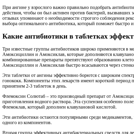
При ангине у взрослого важно правильно подобрать антибиотик
действия, чтобы он был активен против бактерий, вызвавших
отзывах упоминают о необходимости строгого соблюдения рек
выбора оптимального антибиотика, который поможет быстро и
Какие антибиотики в таблетках эффек
Три известные группы антибиотиков широко применяются в ме
Амоксициллин и Амоксиклав, которые дополняются клавуланово
комбинированные препараты препятствуют образованию клет
Амоксициллин и Амоксиклав быстро всасываются через стенки
Эти таблетки от ангины эффективно борются с широким спект
гонококк. Компоненты этих лекарств имеют короткий период по
принятием 2-3 таблеток в день.
Флемоксин Солютаб – это производный препарат от Амоксицил
приготовления водного раствора. Эта суспензия особенно пол
Флемоклав, который дополнен клавулановой кислотой.
Эти антибиотики остаются популярными среди медикаментов, 
одного из компонентов.
Вторая группа эффективных антибактериальных средств для л