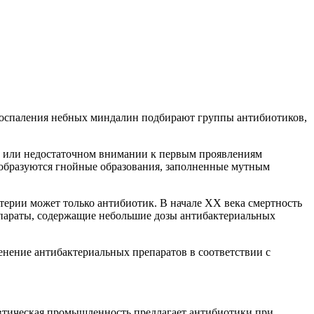
 воспаления небных миндалин подбирают группы антибиотиков,
и или недостаточном внимании к первым проявлениям
 образуются гнойные образования, заполненные мутным
ерии может только антибиотик. В начале ХХ века смертность
епараты, содержащие небольшие дозы антибактериальных
енение антибактериальных препаратов в соответствии с
евтическая промышленность предлагает антибиотики при