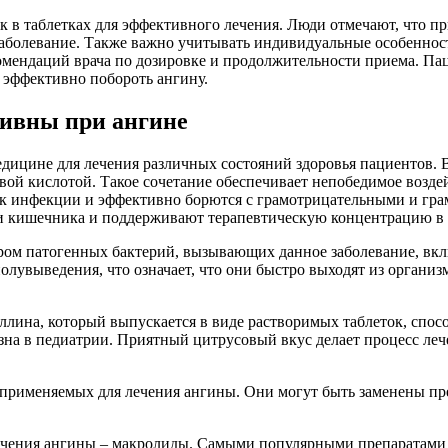
 в таблетках для эффективного лечения. Люди отмечают, что пр
 заболевание. Также важно учитывать индивидуальные особенно
омендаций врача по дозировке и продолжительности приема. Пац
 эффективно побороть ангину.
тивны при ангине
дицине для лечения различных состояний здоровья пациентов.
й кислотой. Такое сочетание обеспечивает непобедимое воздейс
ок инфекции и эффективно борются с грамотрицательными и г
 кишечника и поддерживают терапевтическую концентрацию в т
ром патогенных бактерий, вызывающих данное заболевание, вклю
лувыведения, что означает, что они быстро выходят из организм
лина, который выпускается в виде растворимых таблеток, спос
езна в педиатрии. Приятный цитрусовый вкус делает процесс л
применяемых для лечения ангины. Они могут быть заменены пре
ечения ангины – макролиды. Самыми популярными препаратами я