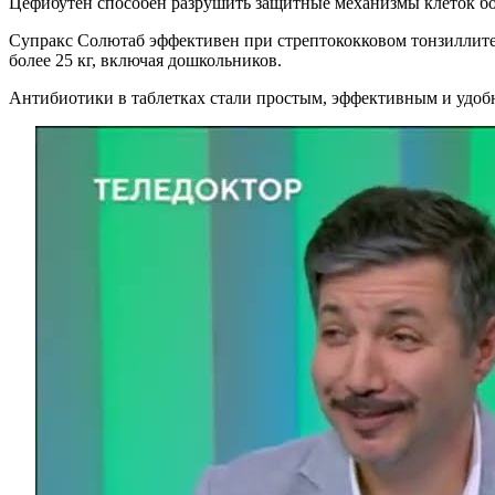
Цефибутен способен разрушить защитные механизмы клеток бол
Супракс Солютаб эффективен при стрептококковом тонзиллите 
более 25 кг, включая дошкольников.
Антибиотики в таблетках стали простым, эффективным и удоб