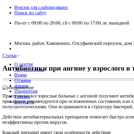
Версия для слабовидящих
Поиск по сайту
Пн-пт с 09:00 по 20:00, сб с 09:00 по 17:00, вс выходной
Москва, район Хамовники, Олсуфьевский переулок, дом 3
Статьи
›
О центре
Антибиотики при ангине у взрослого в 
Услуги и цены
Врачи
Отзывы
Акции
Пациентам
Практически все взрослые больные с ангиной получают антиби
Галерея
препаратов рекомендуются при осложненных состояниях или х
Контакты
полусинтетическими. Они встраиваются в структуру бактерий,
Действие антибактериальных препаратов помогает быстро изле
неэффективны против вирусов.
Каждый препарат имеет свои особенности действия: