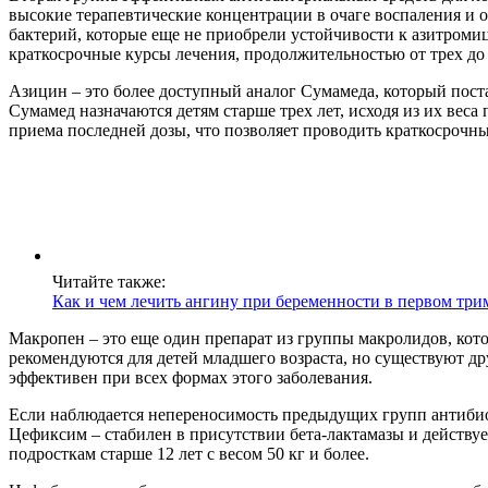
высокие терапевтические концентрации в очаге воспаления и о
бактерий, которые еще не приобрели устойчивости к азитромиц
краткосрочные курсы лечения, продолжительностью от трех до 
Азицин – это более доступный аналог Сумамеда, который поста
Сумамед назначаются детям старше трех лет, исходя из их вес
приема последней дозы, что позволяет проводить краткосрочн
Читайте также:
Как и чем лечить ангину при беременности в первом три
Макропен – это еще один препарат из группы макролидов, кот
рекомендуются для детей младшего возраста, но существуют д
эффективен при всех формах этого заболевания.
Если наблюдается непереносимость предыдущих групп антибио
Цефиксим – стабилен в присутствии бета-лактамазы и действу
подросткам старше 12 лет с весом 50 кг и более.