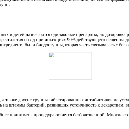
рупп:
ослых и детей назначаются одинаковые препараты, но дозировка
десятилетия назад при инъекциях 90% действующего вещества д
нгредиента были биодоступны, вторая часть связывалась с белк
 а также другие группы таблетированных антибиотиков не уст
ть на штаммы бактерий, развивших устойчивость к лекарствам,
обнее принимать, процедура остается безболезненной. Многие 