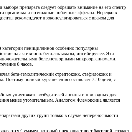
и выборе препарата следует обращать внимание на его спектр
сти организма и возможные побочные эффекты. Нередко в
иенты рекомендуют проконсультироваться с врачом для
 В категории пенициллинов особенно популярны
твие на активность бета-лактамазы, ингибируя ее. Эти
рамположительными болезнетворными микроорганизмами.
ечение 8 часов.
чая бета-гемолитический стрептококк, стафилококк и
а. Поэтому полный курс лечения составляет 7-10 дней, с
обных уничтожать возбудителей ангины и пригодных для
ечения менее утомительным. Аналогом Флемоксина является
паратами других групп только в случае непереносимости
вляются Сумамед, который прекращает рост бактерий, создает