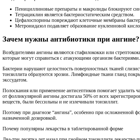
Пенициллиновые препараты и макролиды блокируют син
Тетрациклин является бактериостатическим средством.
Цефалоспорины повреждают клеточные мембраны бактери
Метронидазол подавляет образование нуклеиновой кисло
Зачем нужны антибиотики при ангине?
Возбудителями ангины являются стафилококки или стрептокок
которые могут справиться с атакующими организм бактериями.
Бактерии нарушают целостность поверхностных тканей слизис
тонзиллита образуются эрозии. Лимфоидные ткани гланд покры
экссудатом.
Полоскания или применение антисептиков помогает удалить ча
от фолликулярной ангины достигала 50% от всех зарегистрир
веществ, были бессильны и не излечивали тонзиллит.
Поэтому при диагнозе “ангина”, особенно при осложненной фо
назначенной дозировкой.
Почему популярны лекарства в таблетированной форме
Два-три десятка лет назад при гнойном тонзиллите лекарство