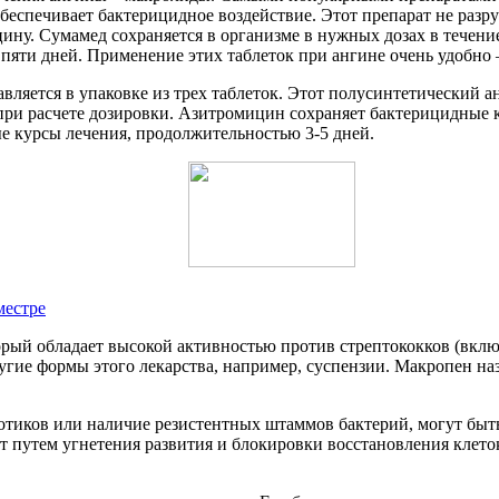
беспечивает бактерицидное воздействие. Этот препарат не разр
ину. Сумамед сохраняется в организме в нужных дозах в течени
пяти дней. Применение этих таблеток при ангине очень удобно 
вляется в упаковке из трех таблеток. Этот полусинтетический 
а при расчете дозировки. Азитромицин сохраняет бактерицидные 
ые курсы лечения, продолжительностью 3-5 дней.
местре
орый обладает высокой активностью против стрептококков (вклю
ругие формы этого лекарства, например, суспензии. Макропен н
тиков или наличие резистентных штаммов бактерий, могут быть
ет путем угнетения развития и блокировки восстановления кле