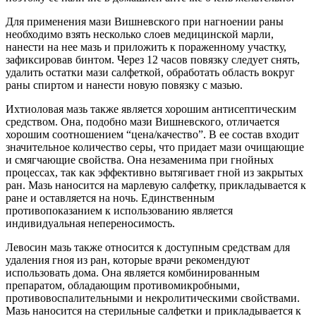
Для применения мази Вишневского при нагноении раны
необходимо взять несколько слоев медицинской марли,
нанести на нее мазь и приложить к пораженному участку,
зафиксировав бинтом. Через 12 часов повязку следует снять,
удалить остатки мази салфеткой, обработать область вокруг
раны спиртом и нанести новую повязку с мазью.
Ихтиоловая мазь также является хорошим антисептическим
средством. Она, подобно мази Вишневского, отличается
хорошим соотношением “цена/качество”. В ее состав входит
значительное количество серы, что придает мази очищающие
и смягчающие свойства. Она незаменима при гнойных
процессах, так как эффективно вытягивает гной из закрытых
ран. Мазь наносится на марлевую салфетку, прикладывается к
ране и оставляется на ночь. Единственным
противопоказанием к использованию является
индивидуальная непереносимость.
Левосин мазь также относится к доступным средствам для
удаления гноя из ран, которые врачи рекомендуют
использовать дома. Она является комбинированным
препаратом, обладающим противомикробными,
противовоспалительными и некролитическими свойствами.
Мазь наносится на стерильные салфетки и прикладывается к