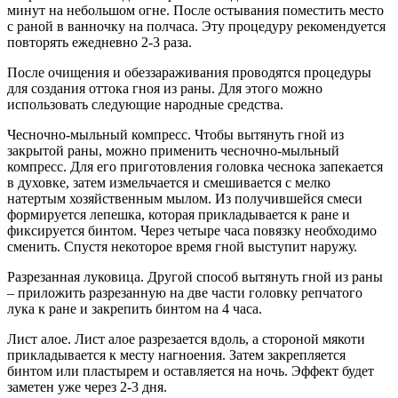
минут на небольшом огне. После остывания поместить место
с раной в ванночку на полчаса. Эту процедуру рекомендуется
повторять ежедневно 2-3 раза.
После очищения и обеззараживания проводятся процедуры
для создания оттока гноя из раны. Для этого можно
использовать следующие народные средства.
Чесночно-мыльный компресс. Чтобы вытянуть гной из
закрытой раны, можно применить чесночно-мыльный
компресс. Для его приготовления головка чеснока запекается
в духовке, затем измельчается и смешивается с мелко
натертым хозяйственным мылом. Из получившейся смеси
формируется лепешка, которая прикладывается к ране и
фиксируется бинтом. Через четыре часа повязку необходимо
сменить. Спустя некоторое время гной выступит наружу.
Разрезанная луковица. Другой способ вытянуть гной из раны
– приложить разрезанную на две части головку репчатого
лука к ране и закрепить бинтом на 4 часа.
Лист алое. Лист алое разрезается вдоль, а стороной мякоти
прикладывается к месту нагноения. Затем закрепляется
бинтом или пластырем и оставляется на ночь. Эффект будет
заметен уже через 2-3 дня.