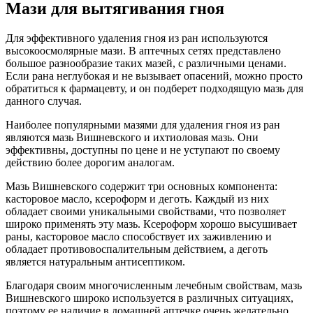
Мази для вытягивания гноя
Для эффективного удаления гноя из ран используются
высокоосмолярные мази. В аптечных сетях представлено
большое разнообразие таких мазей, с различными ценами.
Если рана неглубокая и не вызывает опасений, можно просто
обратиться к фармацевту, и он подберет подходящую мазь для
данного случая.
Наиболее популярными мазями для удаления гноя из ран
являются мазь Вишневского и ихтиоловая мазь. Они
эффективны, доступны по цене и не уступают по своему
действию более дорогим аналогам.
Мазь Вишневского содержит три основных компонента:
касторовое масло, ксероформ и деготь. Каждый из них
обладает своими уникальными свойствами, что позволяет
широко применять эту мазь. Ксероформ хорошо высушивает
раны, касторовое масло способствует их заживлению и
обладает противовоспалительным действием, а деготь
является натуральным антисептиком.
Благодаря своим многочисленным лечебным свойствам, мазь
Вишневского широко используется в различных ситуациях,
поэтому ее наличие в домашней аптечке очень желательно.