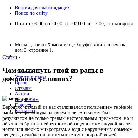
Версия для слабовидящих
Поиск по сайту
Пн-пт с 09:00 по 20:00, сб с 09:00 по 17:00, вс выходной
Москва, район Хамовники, Олсуфьевский переулок,
дом 3, строение 1.
Статьи
›
Чем вытянуть гной из раны в
О центре
домашних условиях?
Услуги и цены
Врачи
Отзывы
Акции
Пациентам
Галерея
Вероятно, каждый из нас сталкивался с появлением гнойной
Контакты
раны или фурункула на своем теле. Это может быть
результатом не только травмы нестерильным предметом, но и
обычного бритья, небрежного обращения с кутикулой возле
ногтя или любых микротравм. Люди с нарушенным обменом
веществ, ослабленным иммунитетом и жирной кожей