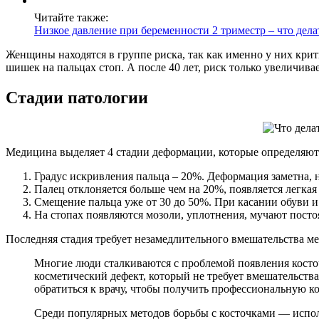
Читайте также:
Низкое давление при беременности 2 триместр – что дела
Женщины находятся в группе риска, так как именно у них кри
шишек на пальцах стоп. А после 40 лет, риск только увеличивае
Стадии патологии
Медицина выделяет 4 стадии деформации, которые определяют
Градус искривления пальца – 20%. Деформация заметна, 
Палец отклоняется больше чем на 20%, появляется легкая
Смещение пальца уже от 30 до 50%. При касании обуви и
На стопах появляются мозоли, уплотнения, мучают пост
Последняя стадия требует незамедлительного вмешательства ме
Многие люди сталкиваются с проблемой появления косточ
косметический дефект, который не требует вмешательств
обратиться к врачу, чтобы получить профессиональную ко
Среди популярных методов борьбы с косточками — испол