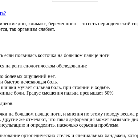
ть?
тические дни, климакс, беременность – то есть периодический 
тся, так организм слабеет.
ся на рентгенологическом обследовании:
но болевых ощущений нет.
 и быстро исчезающая боль.
 шишки мучает сильная боль, при стоянии и ходьбе.
оянные боли. Градус смещения пальца превышает 50%.
диков.
ки на большом пальце ноги, и мнения по этому поводу весьма р
а. Другие же отмечают, что такая деформация может вызывать д
нсультацию и определить, насколько серьезна проблема.
ьзование ортопедических стелек и специальных бандажей, кото