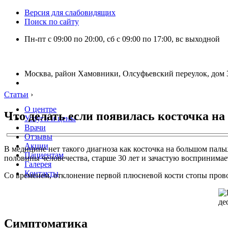
Версия для слабовидящих
Поиск по сайту
Пн-пт с 09:00 по 20:00, сб с 09:00 по 17:00, вс выходной
Москва, район Хамовники, Олсуфьевский переулок, дом 3
Статьи
›
О центре
Что делать если появилась косточка н
Услуги и цены
Врачи
Отзывы
Акции
В медицине нет такого диагноза как косточка на большом паль
Пациентам
половины человечества, старше 30 лет и зачастую воспринимае
Галерея
Контакты
Со временем, отклонение первой плюсневой кости стопы прово
Симптоматика