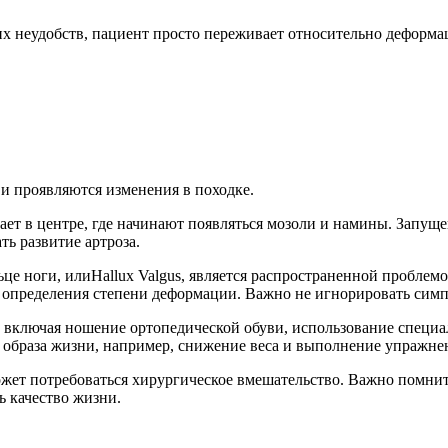
их неудобств, пациент просто переживает относительно деформа
и проявляются изменения в походке.
ает в центре, где начинают появляться мозоли и намины. Запу
ь развитие артроза.
ьце ноги, илиHallux Valgus, является распространенной пробле
и определения степени деформации. Важно не игнорировать симп
 включая ношение ортопедической обуви, использование специал
 образа жизни, например, снижение веса и выполнение упражн
ожет потребоваться хирургическое вмешательство. Важно помнит
ь качество жизни.