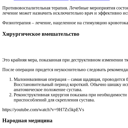
Противовоспалительная терапия. Лечебные мероприятия состоя
лечение может назначить исключительно врач и эффективно и
Физиотерапия – лечение, нацеленное на стимуляцию кровоток
Хирургическое вмешательство
Это крайняя мера, показанная при деструктивном изменении тк
После операции придется неукоснительно следовать рекомендац
Малоинвазивная операция – самая щадящая, проводится 
Восстановительный период короткий. Обычно шишку испр
анатомическое положение сустава.
Реконструктивная хирургия показана при необходимости 
приспособлений для скрепления сустава.
https://youtube.com/watch?v=9H7Zs5kpEVs
Народная медицина