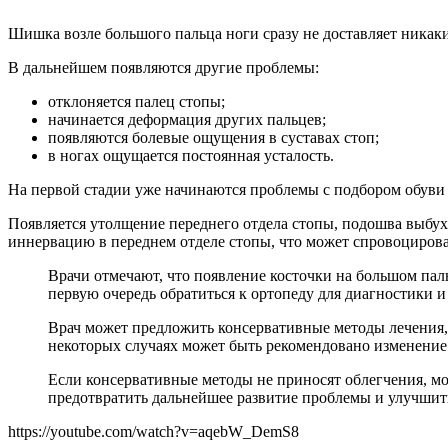
Шишка возле большого пальца ноги сразу не доставляет никак
В дальнейшем появляются другие проблемы:
отклоняется палец стопы;
начинается деформация других пальцев;
появляются болевые ощущения в суставах стоп;
в ногах ощущается постоянная усталость.
На первой стадии уже начинаются проблемы с подбором обуви 
Появляется утолщение переднего отдела стопы, подошва выбух
иннервацию в переднем отделе стопы, что может спровоцироват
Врачи отмечают, что появление косточки на большом пал
первую очередь обратиться к ортопеду для диагностики 
Врач может предложить консервативные методы лечения,
некоторых случаях может быть рекомендовано изменение
Если консервативные методы не приносят облегчения, м
предотвратить дальнейшее развитие проблемы и улучшит
https://youtube.com/watch?v=aqebW_DemS8