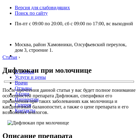
Версия для слабовидящих
Поиск по сайту
Пн-пт с 09:00 по 20:00, сб с 09:00 по 17:00, вс выходной
Москва, район Хамовники, Олсуфьевский переулок,
дом 3, строение 1.
Статьи
›
Дифлюкан при молочнице
О центре
Услуги и цены
Врачи
Отзывы
После прочтения данной статьи у вас будет полное понимание
Акции
особенностей препарата Дифлюкан, специфики его
Пациентам
применения при таких заболеваниях как молочница и
Галерея
кандинозный баланопостит, а также о цене препарата и его
Контакты
возможных аналогов.
Описание препарата