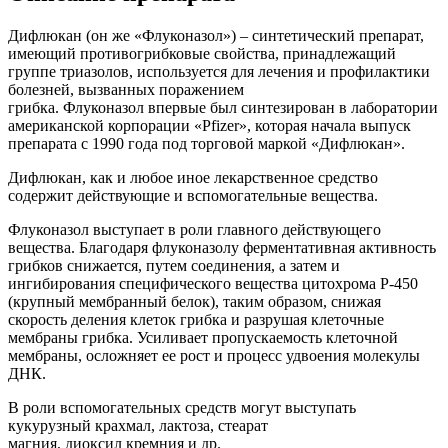
Дифлюкан (он же «Флуконазол») – синтетический препарат,
имеющий противогрибковые свойства, принадлежащий
группе триазолов, используется для лечения и профилактики
болезней, вызванных поражением
грибка. Флуконазол впервые был синтезирован в лаборатории
американской корпорации «Pfizer», которая начала выпуск
препарата с 1990 года под торговой маркой «Дифлюкан».
Дифлюкан, как и любое иное лекарственное средство
содержит действующие и вспомогательные вещества.
Флуконазол выступает в роли главного действующего
вещества. Благодаря флуконазолу ферментативная активность
грибков снижается, путем соединения, а затем и
ингибирования специфического вещества цитохрома P-450
(крупный мембранный белок), таким образом, снижая
скорость деления клеток грибка и разрушая клеточные
мембраны грибка. Усиливает пропускаемость клеточной
мембраны, осложняет ее рост и процесс удвоения молекулы
ДНК.
В роли вспомогательных средств могут выступать
кукурузный крахмал, лактоза, стеарат
магния, диоксил кремния и др.