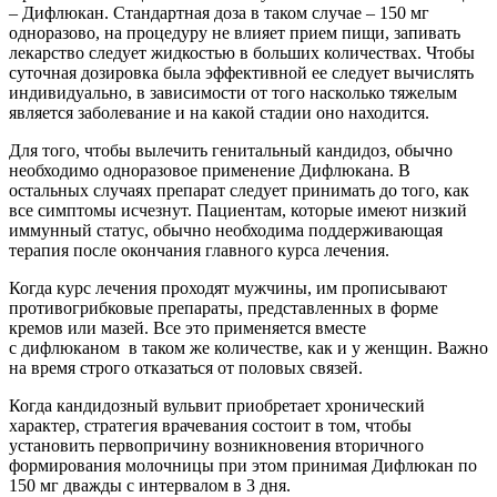
– Дифлюкан. Стандартная доза в таком случае – 150 мг
одноразово, на процедуру не влияет прием пищи, запивать
лекарство следует жидкостью в больших количествах. Чтобы
суточная дозировка была эффективной ее следует вычислять
индивидуально, в зависимости от того насколько тяжелым
является заболевание и на какой стадии оно находится.
Для того, чтобы вылечить генитальный кандидоз, обычно
необходимо одноразовое применение Дифлюкана. В
остальных случаях препарат следует принимать до того, как
все симптомы исчезнут. Пациентам, которые имеют низкий
иммунный статус, обычно необходима поддерживающая
терапия после окончания главного курса лечения.
Когда курс лечения проходят мужчины, им прописывают
противогрибковые препараты, представленных в форме
кремов или мазей. Все это применяется вместе
с дифлюканом в таком же количестве, как и у женщин. Важно
на время строго отказаться от половых связей.
Когда кандидозный вульвит приобретает хронический
характер, стратегия врачевания состоит в том, чтобы
установить первопричину возникновения вторичного
формирования молочницы при этом принимая Дифлюкан по
150 мг дважды с интервалом в 3 дня.