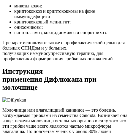
микозы кожи;
криптококкоз и криптококкозы на фоне
иммунодефицита
криптококковый менингит;
онихомикозы;
гистоплазмоз, кокцидиомикоз и споротрихоз.
Препарат используют также с профилактической целью для
больных СПИДом и у больных,
получающих иммуносупрессивную терапию, для
профилактики формирования грибковых осложнений.
Инструкция
применения Дифлюкана при
молочнице
Молочница или влагалищный кандидоз — это болезнь,
возбуждаемая грибками из семейства Candida. Возникает она
чаще, нежели молочница остальных органов в силу того что
эти грибки чаще всего являются частью микрофлоры
влагалища. По подсчетам ученых у около 80% людей