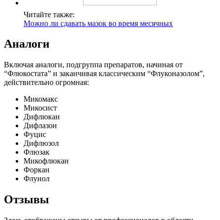
Читайте также:
Можно ли сдавать мазок во время месячных
Аналоги
Включая аналоги, подгруппа препаратов, начиная от
“Флюкостата” и заканчивая классическим “Флуконазолом”,
действительно огромная:
Микомакс
Микосист
Дифлюкан
Дифлазон
Фуцис
Дифлюзол
Флюзак
Микофлюкан
Форкан
Флунол
Отзывы