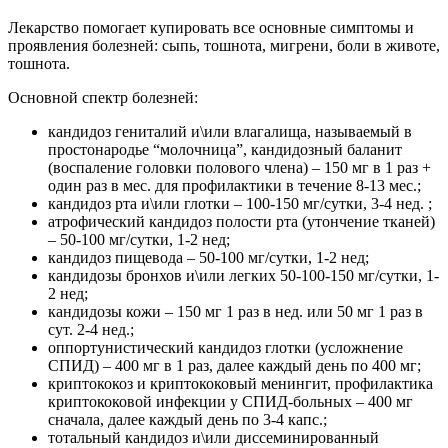
Лекарство помогает купировать все основные симптомы и
проявления болезней: сыпь, тошнота, мигрени, боли в животе,
тошнота.
Основной спектр болезней:
кандидоз гениталий и\или влагалища, называемый в
простонародье “молочница”, кандидозный баланит
(воспаление головки полового члена) – 150 мг в 1 раз +
один раз в мес. для профилактики в течение 8-13 мес.;
кандидоз рта и\или глотки – 100-150 мг/сутки, 3-4 нед. ;
атрофический кандидоз полости рта (утончение тканей)
– 50-100 мг/сутки, 1-2 нед;
кандидоз пищевода – 50-100 мг/сутки, 1-2 нед;
кандидозы бронхов и\или легких 50-100-150 мг/сутки, 1-
2 нед;
кандидозы кожи – 150 мг 1 раз в нед. или 50 мг 1 раз в
сут. 2-4 нед.;
оппортунистический кандидоз глотки (усложнение
СПИД) – 400 мг в 1 раз, далее каждый день по 400 мг;
криптококоз и криптококовый менингит, профилактика
криптококовой инфекции у СПИД-больных – 400 мг
сначала, далее каждый день по 3-4 капс.;
тотальный кандидоз и\или диссеминированный