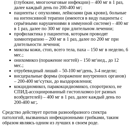
(глубокие, многоочаговые инфекции) – 400 мг в 1 раз,
далее каждый день по 200-400 мг;
пациенты с опухолями, лейкозами (рак крови), больные
на интенсивной терапии (имеются в виду пациенты с
серьёзными нарушениями в иммунной системе) – 400 мг
в 1 раз, далее по 300 мг при длительном лечении;
профилактика у пациентов, которым проводят
химиотерапию – 200 мг в 1 раз, далее по 200 мг при
длительности лечения;
микозы кожи, стоп, всего тела, паха – 150 мг в неделю, 6
мес.;
онихомикоз (поражение ногтей) – 150 мг\нед., до 12
мес.;
отрубевидный лишай – 50-100 мг\день, 3-4 недели;
висцеральные формы (поражение внутренних органов)
– 200-400 мг\сутки, до выздоровления;
кокцидиомикоз, паракокцидиомикоз, споротрихоз, не
СПИД-ассоциированный гистоплазмоз (от разных
возбудителей) – 400 мг в 1 раз, далее каждый день по
200-400 мг;.
Средство действует против разнообразного спектра
патологий, вызванных инфекционными грибками, таким
образом являясь одним из лучших в своем роде.