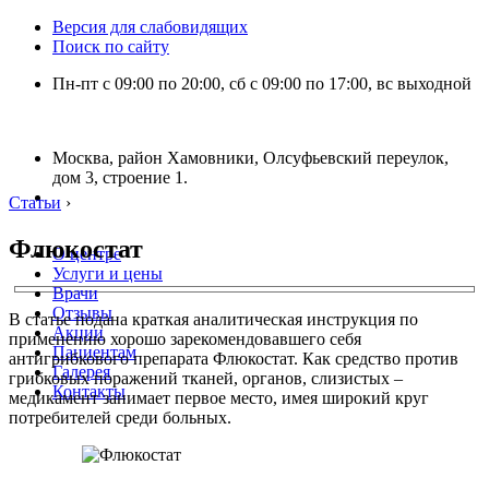
Версия для слабовидящих
Поиск по сайту
Пн-пт с 09:00 по 20:00, сб с 09:00 по 17:00, вс выходной
Москва, район Хамовники, Олсуфьевский переулок,
дом 3, строение 1.
Статьи
›
Флюкостат
О центре
Услуги и цены
Врачи
Отзывы
В статье подана краткая аналитическая инструкция по
Акции
применению хорошо зарекомендовавшего себя
Пациентам
антигрибкового препарата Флюкостат. Как средство против
Галерея
грибковых поражений тканей, органов, слизистых –
Контакты
медикамент занимает первое место, имея широкий круг
потребителей среди больных.