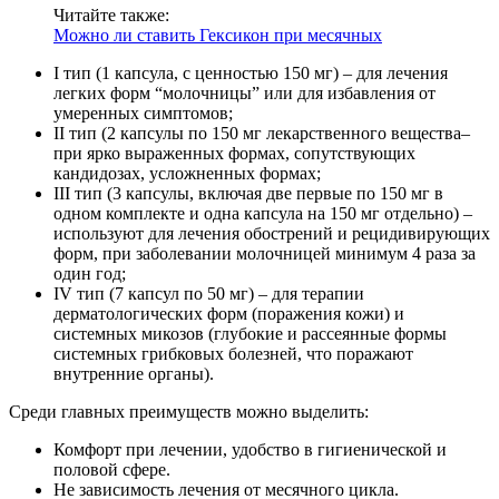
Читайте также:
Можно ли ставить Гексикон при месячных
I тип (1 капсула, с ценностью 150 мг) – для лечения
легких форм “молочницы” или для избавления от
умеренных симптомов;
II тип (2 капсулы по 150 мг лекарственного вещества–
при ярко выраженных формах, сопутствующих
кандидозах, усложненных формах;
III тип (3 капсулы, включая две первые по 150 мг в
одном комплекте и одна капсула на 150 мг отдельно) –
используют для лечения обострений и рецидивирующих
форм, при заболевании молочницей минимум 4 раза за
один год;
IV тип (7 капсул по 50 мг) – для терапии
дерматологических форм (поражения кожи) и
системных микозов (глубокие и рассеянные формы
системных грибковых болезней, что поражают
внутренние органы).
Среди главных преимуществ можно выделить:
Комфорт при лечении, удобство в гигиенической и
половой сфере.
Не зависимость лечения от месячного цикла.