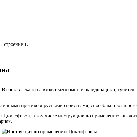
, строение 1.
она
 состав лекарства входят меглюмин и акридонацетат, губитель
тличными противовирусными свойствами, способны противостоя
ат Циклоферон, в том числе инструкцию по применению, аналоги 
ариях.