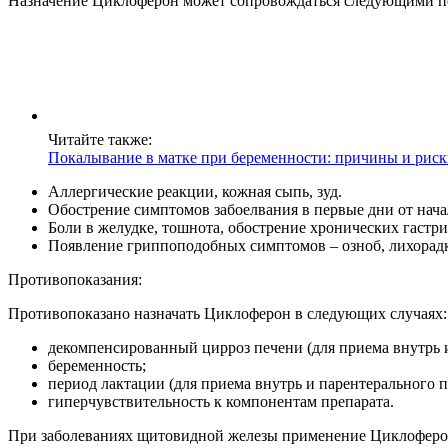
Назначение Циклоферон может сопровождаться следующими 
Читайте также:
Покалывание в матке при беременности: причины и рис
Аллергические реакции, кожная сыпь, зуд.
Обострение симптомов забоелвания в первые дни от нача
Боли в желудке, тошнота, обострение хронических гастрит
Появление гриппоподобных симптомов – озноб, лихорадк
Противопоказания:
Противопоказано назначать Циклоферон в следующих случаях:
декомпенсированный цирроз печени (для приема внутрь 
беременность;
период лактации (для приема внутрь и парентерального 
гиперчувствительность к компонентам препарата.
При заболеваниях щитовидной железы применение Циклоферона