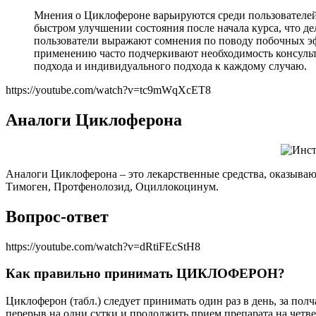
Мнения о Циклофероне варьируются среди пользователе
быстром улучшении состояния после начала курса, что д
пользователи выражают сомнения по поводу побочных эф
применению часто подчеркивают необходимость консульта
подхода и индивидуального подхода к каждому случаю.
https://youtube.com/watch?v=tc9mWqXcET8
Аналоги Циклоферона
Аналоги Циклоферона – это лекарственные средства, оказыва
Тимоген, Протфенолозид, Оциллокоцинум.
Вопрос-ответ
https://youtube.com/watch?v=dRtiFEcStH8
Как правильно принимать ЦИКЛОФЕРОН?
Циклоферон (табл.) следует принимать один раз в день, за полч
перерыв на одни сутки и продолжить прием препарата на четве