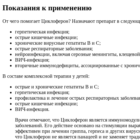
Показания к применению
От чего помогает Циклоферон? Назначают препарат в следующ
герпетическая инфекция;
острые кишечные инфекции;
хронические вирусные гепатиты В и С;
острые респираторные заболевания;
нейроинфекции, включая серозные менингиты, клещевой
ВИЧ-инфекция;
вторичные иммунодефициты, ассоциированные с хронич
В составе комплексной терапии у детей:
острые и хронические гепатиты В и С;
герпетическая инфекция;
профилактика и лечение острых респираторных заболева
острые кишечные инфекции;
ВИЧ-инфекция.
Врачи отмечают, что Циклоферон является иммуномодули
заболеваний. Его действие основано на стимуляции выр
эффективен при лечении гриппа, герпеса и других вирус
что Циклоферон не является панацеей и не заменяет тра