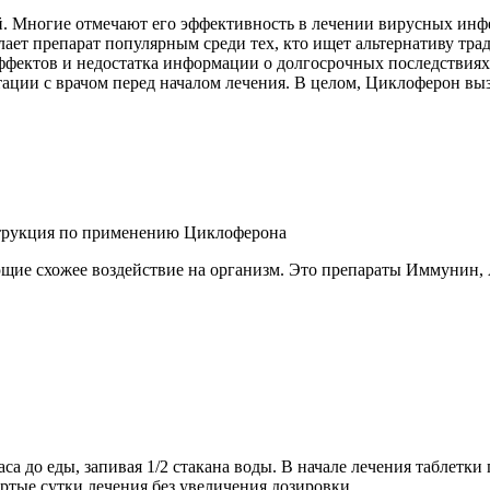
й. Многие отмечают его эффективность в лечении вирусных инф
елает препарат популярным среди тех, кто ищет альтернативу т
фектов и недостатка информации о долгосрочных последствиях
ции с врачом перед началом лечения. В целом, Циклоферон выз
ющие схожее воздействие на организм. Это препараты Иммунин
аса до еды, запивая 1/2 стакана воды. В начале лечения таблетк
ртые сутки лечения без увеличения дозировки.