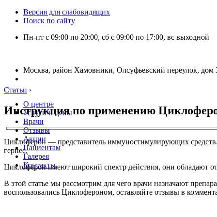
Версия для слабовидящих
Поиск по сайту
Пн-пт с 09:00 по 20:00, сб с 09:00 по 17:00, вс выходной
Москва, район Хамовники, Олсуфьевский переулок, дом 3
Статьи
›
О центре
Инструкция по применению Циклофер
Услуги и цены
Врачи
Отзывы
Акции
Циклоферон — представитель иммуностимулирующих средств. В
Пациентам
герпес.
Галерея
Контакты
Циклоферон имеют широкий спектр действия, они обладают о
В этой статье мы рассмотрим для чего врачи назначают препар
воспользовались Циклофероном, оставляйте отзывы в коммент