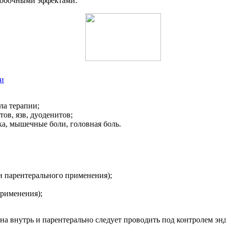
побочными эффектами:
ки
ла терапии;
ов, язв, дуоденитов;
а, мышечные боли, головная боль.
и парентерального применения);
применения);
 внутрь и парентерально следует проводить под контролем эн