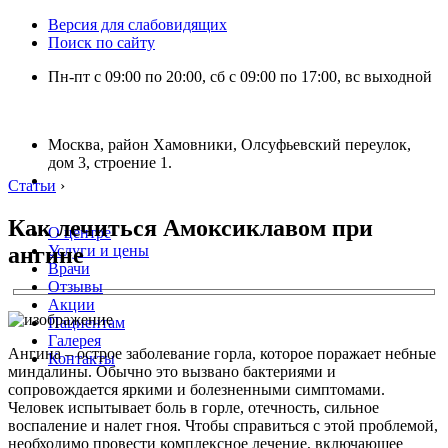
Версия для слабовидящих
Поиск по сайту
Пн-пт с 09:00 по 20:00, сб с 09:00 по 17:00, вс выходной
Москва, район Хамовники, Олсуфьевский переулок,
дом 3, строение 1.
Статьи
›
Как лечиться Амоксиклавом при
О центре
ангине
Услуги и цены
Врачи
Отзывы
Акции
Пациентам
Галерея
Ангина – острое заболевание горла, которое поражает небные
Контакты
миндалины. Обычно это вызвано бактериями и
сопровождается яркими и болезненными симптомами.
Человек испытывает боль в горле, отечность, сильное
воспаление и налет гноя. Чтобы справиться с этой проблемой,
необходимо провести комплексное лечение, включающее