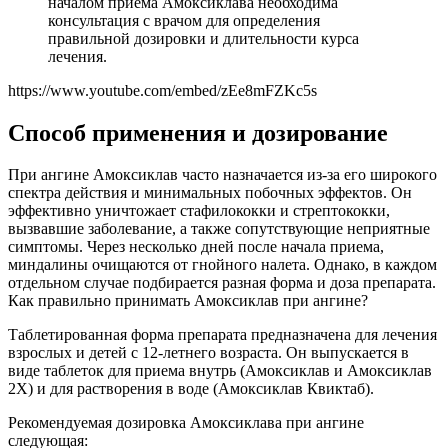
началом приема Амоксиклава необходима
консультация с врачом для определения
правильной дозировки и длительности курса
лечения.
https://www.youtube.com/embed/zEe8mFZKc5s
Способ применения и дозирование
При ангине Амоксиклав часто назначается из-за его широкого
спектра действия и минимальных побочных эффектов. Он
эффективно уничтожает стафилококки и стрептококки,
вызвавшие заболевание, а также сопутствующие неприятные
симптомы. Через несколько дней после начала приема,
миндалины очищаются от гнойного налета. Однако, в каждом
отдельном случае подбирается разная форма и доза препарата.
Как правильно принимать Амоксиклав при ангине?
Таблетированная форма препарата предназначена для лечения
взрослых и детей с 12-летнего возраста. Он выпускается в
виде таблеток для приема внутрь (Амоксиклав и Амоксиклав
2Х) и для растворения в воде (Амоксиклав Квиктаб).
Рекомендуемая дозировка Амоксиклава при ангине
следующая: