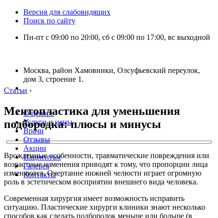
Версия для слабовидящих
Поиск по сайту
Пн-пт с 09:00 по 20:00, сб с 09:00 по 17:00, вс выходной
Москва, район Хамовники, Олсуфьевский переулок,
дом 3, строение 1.
Статьи
›
Ментопластика для уменьшения
О центре
подбородка: плюсы и минусы
Услуги и цены
Врачи
Отзывы
Акции
Врожденные особенности, травматические повреждения или
Пациентам
возрастные изменения приводят к тому, что пропорции лица
Галерея
изменяются. Очертание нижней челюсти играет огромную
Контакты
роль в эстетическом восприятии внешнего вида человека.
Современная хирургия имеет возможность исправить
ситуацию. Пластические хирурги клиники знают несколько
способов как сделать подбородок меньше или больше (в