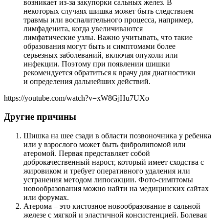
возникает из-за закупорки сальных желез. В
некоторых случаях шишка может быть следствием
травмы или воспалительного процесса, например,
лимфаденита, когда увеличиваются
лимфатические узлы. Важно учитывать, что такие
образования могут быть и симптомами более
серьезных заболеваний, включая опухоли или
инфекции. Поэтому при появлении шишки
рекомендуется обратиться к врачу для диагностики
и определения дальнейших действий.
https://youtube.com/watch?v=xW8GjHu7UXo
Другие причины
Шишка на шее сзади в области позвоночника у ребенка
или у взрослого может быть фибролипомой или
атеромой. Первая представляет собой
доброкачественный нарост, который имеет сходства с
жировиком и требует оперативного удаления или
устранения методом липосакции. Фото-симптомы
новообразования можно найти на медицинских сайтах
или форумах.
Атерома – это кистозное новообразование в сальной
железе с мягкой и эластичной консистенцией. Болевая