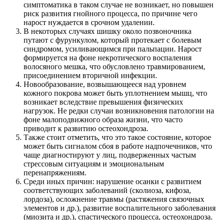
симптоматика в таком случае не возникает, но повышен
риск развития гнойного процесса, по причине чего
нарост нуждается в срочном удалении.
В некоторых случаях шишку около позвоночника
путают с фурункулом, который протекает с болевым
синдромом, усиливающимся при пальпации. Нарост
формируется на фоне некротического воспаления
волосяного мешка, что обусловлено травмированием,
присоединением вторичной инфекции.
Новообразование, возвышающееся над уровнем
кожного покрова может быть уплотнением мышц, что
возникает вследствие превышения физических
нагрузок. Не редки случаи возникновения патологии на
фоне малоподвижного образа жизни, что часто
приводит к развитию остеохондроза.
Также стоит отметить, что это такое состояние, которое
может быть сигналом сбоя в работе надпочечников, что
чаще диагностируют у лиц, подверженных частым
стрессовым ситуациям и эмоциональным
перенапряжениям.
Среди иных причин: нарушение осанки с развитием
соответствующих заболеваний (сколиоза, кифоза,
лордоза), осложнение травмы (растяжения связочных
элементов и др.), развитие воспалительного заболевания
(миозита и др.), спастического процесса, остеохондроза.