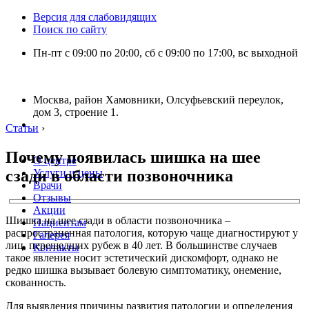
Версия для слабовидящих
Поиск по сайту
Пн-пт с 09:00 по 20:00, сб с 09:00 по 17:00, вс выходной
Москва, район Хамовники, Олсуфьевский переулок,
дом 3, строение 1.
Статьи
›
Почему появилась шишка на шее
О центре
сзади в области позвоночника
Услуги и цены
Врачи
Отзывы
Акции
Шишка на шее сзади в области позвоночника –
Пациентам
распространенная патология, которую чаще диагностируют у
Галерея
лиц, перешедших рубеж в 40 лет. В большинстве случаев
Контакты
такое явление носит эстетический дискомфорт, однако не
редко шишка вызывает болевую симптоматику, онемение,
скованность.
Для выявления причины развития патологии и определения