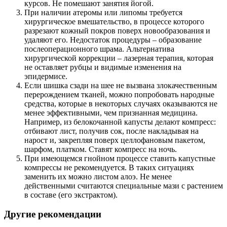
курсов. Не помешают занятия йогой.
При наличии атеромы или липомы требуется
хирургическое вмешательство, в процессе которого
разрезают кожный покров поверх новообразования и
удаляют его. Недостаток процедуры – образование
послеоперационного шрама. Альтернатива
хирургической коррекции – лазерная терапия, которая
не оставляет рубцы и видимые изменения на
эпидермисе.
Если шишка сзади на шее не вызвана злокачественным
перерождением тканей, можно попробовать народные
средства, которые в некоторых случаях оказываются не
менее эффективными, чем признанная медицина.
Например, из белокочанной капусты делают компресс:
отбивают лист, получив сок, после накладывая на
нарост и, закрепляя поверх целлофановым пакетом,
шарфом, платком. Ставят компресс на ночь.
При имеющемся гнойном процессе ставить капустные
компрессы не рекомендуется. В таких ситуациях
заменить их можно листом алоэ. Не менее
действенными считаются специальные мази с растением
в составе (его экстрактом).
Другие рекомендации