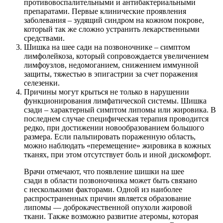
противовоспалительными и антибактериальными
препаратами. Первые клинические проявления
заболевания – зудящий синдром на кожном покрове,
который так же сложно устранить лекарственными
средствами.
Шишка на шее сади на позвоночнике – симптом
лимфолейкоза, который сопровождается увеличением
лимфоузлов, недомоганием, снижением иммунной
защиты, тяжестью в эпигастрии за счет поражения
селезенки.
Причины могут крыться не только в нарушении
функционирования лимфатической системы. Шишка
сзади – характерный симптом липомы или жировика. В
последнем случае специфическая терапия проводится
редко, при достижении новообразованием большого
размера. Если пальпировать пораженную область,
можно наблюдать «перемещение» жировика в кожных
тканях, при этом отсутствует боль и иной дискомфорт.
Врачи отмечают, что появление шишки на шее
сзади в области позвоночника может быть связано
с несколькими факторами. Одной из наиболее
распространенных причин является образование
липомы — доброкачественной опухоли жировой
ткани. Также возможно развитие атеромы, которая