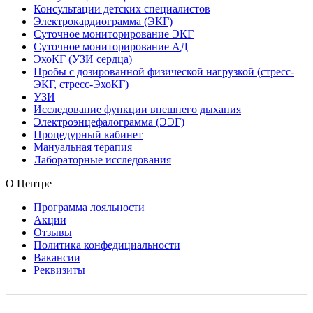
Консультации детских специалистов
Электрокардиограмма (ЭКГ)
Суточное мониторирование ЭКГ
Суточное мониторирование АД
ЭхоКГ (УЗИ сердца)
Пробы с дозированной физической нагрузкой (стресс-
ЭКГ, стресс-ЭхоКГ)
УЗИ
Исследование функции внешнего дыхания
Электроэнцефалограмма (ЭЭГ)
Процедурный кабинет
Мануальная терапия
Лабораторные исследования
О Центре
Программа лояльности
Акции
Отзывы
Политика конфедициальности
Вакансии
Реквизиты