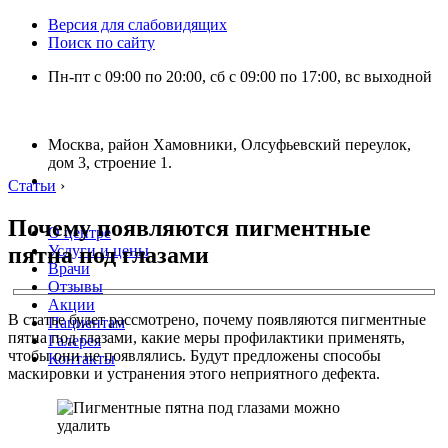
Версия для слабовидящих
Поиск по сайту
Пн-пт с 09:00 по 20:00, сб с 09:00 по 17:00, вс выходной
Москва, район Хамовники, Олсуфьевский переулок,
дом 3, строение 1.
Статьи
›
Почему появляются пигментные
О центре
пятна под глазами
Услуги и цены
Врачи
Отзывы
Акции
В статье будет рассмотрено, почему появляются пигментные
Пациентам
пятна под глазами, какие меры профилактики применять,
Галерея
чтобы они не появлялись. Будут предложены способы
Контакты
маскировки и устранения этого неприятного дефекта.