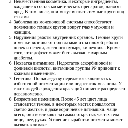
Некачественная косметика. Некоторые ингредиенты,
входящие в состав косметических препаратов, наносят
вред. В том числе, они могут вызвать темные круги под
глазами.
Заболевания мочеполовой системы способствуют
появлению темных кругов вокруг глаз у мужчин и
женщин.
Нарушения работы внутренних органов. Темные круги
и мешки возникают под глазами из-за плохой работы
почек и печени, желчного пузыря, кишечника. Кроме
того, этот дефект может быть вызван сахарным
диабетом.
Нехватка витаминов. Недостаток аскорбиновой и
фолиевой кислоты, витаминов группы РР приводит к
кожным изменениям.
Генетика. По наследству передается склонность к
избыточной пигментации или недостаток меланина. У
таких людей с рождения красящий пигмент распределен
неравномерно.
Возрастные изменения. После 45 лет цвет лица
становится темнее, в некоторых местах появляются
светло-желтые, и даже коричневые пятнышки. Чаще
всего, они возникают на самых открытых частях тела –
лице, шее, руках. Усиление выработки пигмента может
вызвать климакс.