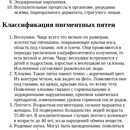
Эндокринные нарушения.
Воспалительные процессы в организме, рецидивы
экземы, периорального дерматита, стригучего лишая.
Классификация пигментных пятен
Веснушки. Чаще всего это мелкие по размерам,
золотистые пятнышки, покрывающие крылья носа,
область под глазами, лоб и плечи. Они проявляются в
периоды увеличения ультрафиолетового излучения, то
есть весной и летом. Чаще, веснушки встречаются у
детей и подростков, взрослые к веснушкам не склонны.
Исключение составляют рыжеволосые люди.
Хлоазма. Такие пятна имеют темно – коричневый цвет.
Их контуры четкие, как видно на фото. Появляются они
под глазами, на щеках, крыльях носа, по всему телу.
Появление хлоазмы связано с гормональными и
эндокринными нарушениями, приемом химических
препаратов, изменениями уровня гормонов после родов.
Лентиго. Возрастная пигментация, сильнее выражена у
женщин. Ей подвержено большинство людей возраста
55-80 лет. В исключительных случаях лентиго возникает
в возрасте до 40 лет, из-за нарушений обмена веществ.
Родимые пятна. Могут быть врожденными, появляться