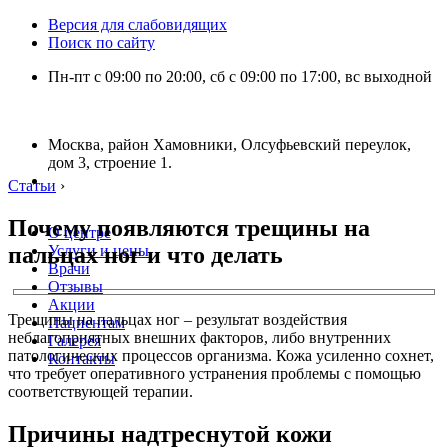
Версия для слабовидящих
Поиск по сайту
Пн-пт с 09:00 по 20:00, сб с 09:00 по 17:00, вс выходной
Москва, район Хамовники, Олсуфьевский переулок,
дом 3, строение 1.
Статьи
›
Почему появляются трещины на
О центре
пальцах ног и что делать
Услуги и цены
Врачи
Отзывы
Акции
Трещины на пальцах ног – результат воздействия
Пациентам
неблагоприятных внешних факторов, либо внутренних
Галерея
патологических процессов организма. Кожа усиленно сохнет,
Контакты
что требует оперативного устранения проблемы с помощью
соответствующей терапии.
Причины надтреснутой кожи