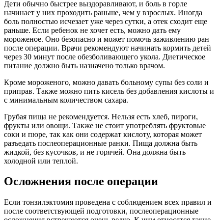
Дети обычно быстрее выздоравливают, и боль в горле
начинает у них проходить раньше, чем у взрослых. Иногда
боль полностью исчезает уже через сутки, а отек сходит еще
раньше. Если ребенок не хочет есть, можно дать ему
мороженое. Оно безопасно и может помочь заживлению ран
после операции. Врачи рекомендуют начинать кормить детей
через 30 минут после обезболивающего укола. Диетическое
питание должно быть назначено только врачом.
Кроме мороженого, можно давать больному супы без соли и
приправ. Также можно пить кисель без добавления кислоты и
с минимальным количеством сахара.
Грубая пища не рекомендуется. Нельзя есть хлеб, пироги,
фрукты или овощи. Также не стоит употреблять фруктовые
соки и пюре, так как они содержат кислоту, которая может
разъедать послеоперационные ранки. Пища должна быть
жидкой, без кусочков, и не горячей. Она должна быть
холодной или теплой.
Осложнения после операции
Если тонзилэктомия проведена с соблюдением всех правил и
после соответствующей подготовки, послеоперационные
осложнения встречаются очень редко. К ним относятся такие