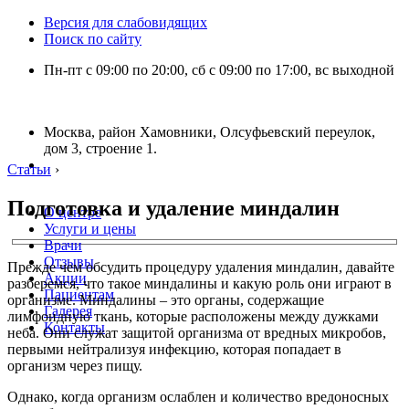
Версия для слабовидящих
Поиск по сайту
Пн-пт с 09:00 по 20:00, сб с 09:00 по 17:00, вс выходной
Москва, район Хамовники, Олсуфьевский переулок,
дом 3, строение 1.
Статьи
›
Подготовка и удаление миндалин
О центре
Услуги и цены
Врачи
Отзывы
Прежде чем обсудить процедуру удаления миндалин, давайте
Акции
разберемся, что такое миндалины и какую роль они играют в
Пациентам
организме. Миндалины – это органы, содержащие
Галерея
лимфоидную ткань, которые расположены между дужками
Контакты
неба. Они служат защитой организма от вредных микробов,
первыми нейтрализуя инфекцию, которая попадает в
организм через пищу.
Однако, когда организм ослаблен и количество вредоносных