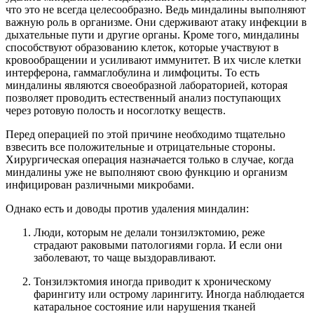
что это не всегда целесообразно. Ведь миндалины выполняют
важную роль в организме. Они сдерживают атаку инфекции в
дыхательные пути и другие органы. Кроме того, миндалины
способствуют образованию клеток, которые участвуют в
кровообращении и усиливают иммунитет. В их числе клетки
интерферона, гаммаглобулина и лимфоциты. То есть
миндалины являются своеобразной лабораторией, которая
позволяет проводить естественный анализ поступающих
через ротовую полость и носоглотку веществ.
Перед операцией по этой причине необходимо тщательно
взвесить все положительные и отрицательные стороны.
Хирургическая операция назначается только в случае, когда
миндалины уже не выполняют свою функцию и организм
инфицирован различными микробами.
Однако есть и доводы против удаления миндалин:
Люди, которым не делали тонзилэктомию, реже
страдают раковыми патологиями горла. И если они
заболевают, то чаще выздоравливают.
Тонзилэктомия иногда приводит к хроническому
фарингиту или острому ларингиту. Иногда наблюдается
катаральное состояние или нарушения тканей