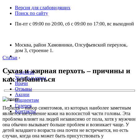
Версия для слабовидящих
Поиск по сайту
Пн-пт с 09:00 по 20:00, сб с 09:00 по 17:00, вс выходной
Москва, район Хамовники, Олсуфьевский переулок,
дом 3, строение 1.
Статьи
›
Сухая и жирная перхоть – причины и
О центре
как избавиться
Услуги и цены
Врачи
Отзывы
Акции
Пациентам
Галерея
Перхоть – набор симптомов, из которых наиболее заметным
Контакты
является шелушение кожи на волосистой части головы. Эта
проблема влияет на людей независимо от пола, хотя у мужчин
она обычно вызывает больше проблем и возникает чаще. У
детей младшего возраста она почти не встречается, но есть
случаи, когда она может быть присутствовать у